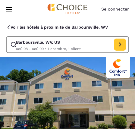
Chargement terminé
Sauter à Contenu Principal
Se connecter
Voir les hôtels à proximité de Barboursville, WV
Barboursville, WV, US
Modifier la recherche pour Barboursville, WV, US. Date d’arrivée aoû 
aoû 08 - aoû 09
•
1 chambre, 1 client