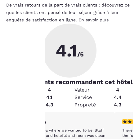
De vrais retours de la part de vrais clients : découvrez ce
que les clients ont pensé de leur séjour grâce à leur
enquête de satisfaction en ligne.
En savoir plus
4.1
La
/5
protection
de votre
82
% les clients recommandent cet hôtel
vie privée
État
4
Valeur
4
Équipements
4.1
Service
4.4
est notre
Sécurité
4.3
Propreté
4.3
priorité.
5 étoiles. Exceptionnel. 1 commentaire
1 étoile.
5/5
Convenient to area where we wanted to be. Staff
There wer
Notre site internet
was very friendly and helpful and room was clean
the furni
utilise des cookies, y