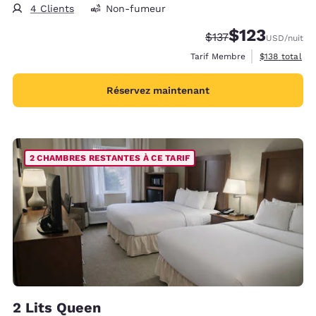
4 Clients
Non-fumeur
$123
Tarif barré :
Tarif réduit :
$137
USD
/nuit
Afficher les d
Tarif Membre
$138
total
Réservez maintenant
2 CHAMBRES RESTANTES À CE TARIF
2 Lits Queen