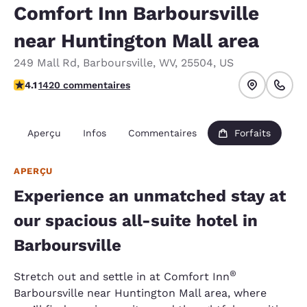
Comfort Inn Barboursville
near Huntington Mall area
249 Mall Rd
,
Barboursville
,
WV
,
25504
,
US
4.1 étoiles. Très Bien.
4.1
1420 commentaires
Aperçu
Infos
Commentaires
Forfaits
APERÇU
Experience an unmatched stay at
our spacious all-suite hotel in
Barboursville
®
Stretch out and settle in at Comfort Inn
Barboursville near Huntington Mall area, where