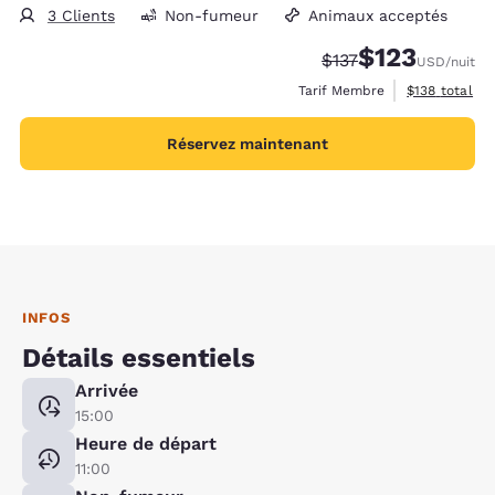
3 Clients
Non-fumeur
Animaux acceptés
$123
Tarif barré :
Tarif réduit :
$137
USD
/nuit
Afficher les d
Tarif Membre
$138
total
Réservez maintenant
INFOS
Détails essentiels
Arrivée
15:00
Heure de départ
11:00