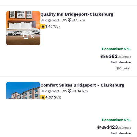
Quality Inn Bridgeport-Clarksburg
Quality Inn Bridgeport-Clarksburg
Bridgeport
,
WV
31.5 km
3.39 étoiles. Bien. 755 commentaires
3.4
(
755
)
16
Économisez 5 %
$82
Tarif barré :
Tarif réduit :
$86
USD
/nuit
Tarif Membre
Afficher les d
$92
total
Comfort Suites Bridgeport - Clarksburg
Comfort Suites Bridgeport - Clarksb
Bridgeport
,
WV
38.34 km
4.27 étoiles. Excellent. 1281 commentaires
4.3
(
1 281
)
29
Économisez 5 %
La
$123
Tarif barré :
Tarif réduit :
$129
USD
/nuit
Tarif Membre