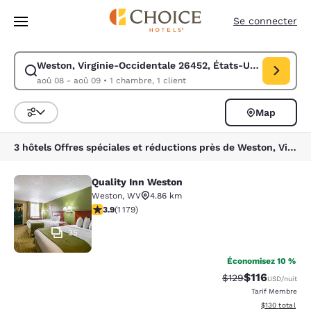
Chargement terminé
Sauter à Contenu Principal
Se connecter
Weston, Virginie-Occidentale 26452, États-Unis
Modifier la recherche pour Weston, Virginie-Occidentale 26452, États-
aoû 08 - aoû 09
•
1 chambre, 1 client
Map
Triez et filtrez
3 hôtels Offres spéciales et réductions près de Weston, Virginie-Occidentale 26452, États-Unis
Quality Inn Weston
Quality Inn Weston
Weston
,
WV
4.86 km
3.91 étoiles. Bien. 1179 commentaires
3.9
(
1 179
)
35
Économisez 10 %
$116
Tarif barré :
Tarif réduit :
$129
USD
/nuit
Tarif Membre
Afficher les dé
$130
total