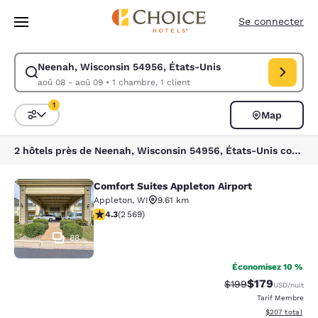
Chargement terminé
Sauter à Contenu Principal
Se connecter
Neenah, Wisconsin 54956, États-Unis
Modifier la recherche pour Neenah, Wisconsin 54956, États-Unis. Date 
aoû 08 - aoû 09
•
1 chambre, 1 client
1
Map
Triez et filtrez
1 filtre sélectionné
2 hôtels près de Neenah, Wisconsin 54956, États-Unis correspondent à vos filtres
Comfort Suites Appleton Airport
Comfort Suites Appleton Airport
Appleton
,
WI
9.61 km
4.25 étoiles. Excellent. 2569 commentaires
4.3
(
2 569
)
88
Économisez 10 %
$179
Tarif barré :
Tarif réduit :
$199
USD
/nuit
Tarif Membre
Afficher les dé
$207
total