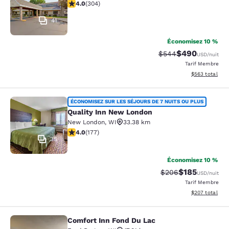
4.01 étoiles. Très Bien. 304 commentaires
4.0
(
304
)
41
Économisez 10 %
$490
Tarif barré :
Tarif réduit :
$544
USD
/nuit
Tarif Membre
Afficher les dé
$563
total
Quality Inn New London
ÉCONOMISEZ SUR LES SÉJOURS DE 7 NUITS OU PLUS
Quality Inn New London
New London
,
WI
33.38 km
4.03 étoiles. Très Bien. 177 commentaires
4.0
(
177
)
35
Économisez 10 %
$185
Tarif barré :
Tarif réduit :
$206
USD
/nuit
Tarif Membre
Afficher les dé
$207
total
Comfort Inn Fond Du Lac
Comfort Inn Fond Du Lac