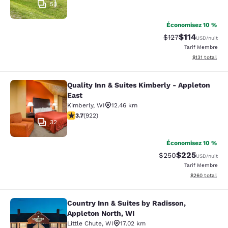
50
Économisez 10 %
$114
Tarif barré :
Tarif réduit :
$127
USD
/nuit
Tarif Membre
Afficher les d
$131
total
Quality Inn & Suites Kimberly - Appleton
Quality Inn & Suites Kimberly - App
East
Kimberly
,
WI
12.46 km
3.74 étoiles. Bien. 922 commentaires
3.7
(
922
)
32
Économisez 10 %
$225
Tarif barré :
Tarif réduit :
$250
USD
/nuit
Tarif Membre
Afficher les dé
$260
total
Country Inn & Suites by Radisson,
Country Inn & Suites by Radisson, A
Appleton North, WI
Little Chute
,
WI
17.02 km