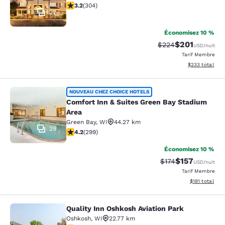
3.24 étoiles. Bien. 304 commentaires
3.2
(
304
)
22
Économisez 10 %
$201
Tarif barré :
Tarif réduit :
$224
USD
/nuit
Tarif Membre
Afficher les dé
$233
total
Comfort Inn & Suites Green Bay Sta
NOUVEAU CHEZ CHOICE HOTELS
Comfort Inn & Suites Green Bay Stadium
Area
Green Bay
,
WI
44.27 km
29
4.19 étoiles. Très Bien. 299 commentaires
4.2
(
299
)
Économisez 10 %
$157
Tarif barré :
Tarif réduit :
$174
USD
/nuit
Tarif Membre
Afficher les d
$181
total
Quality Inn Oshkosh Aviation Park
Quality Inn Oshkosh Aviation Park
Oshkosh
,
WI
22.77 km