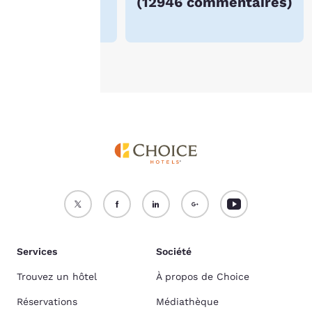
(
12946 commentaires
)
Politique en matière de
cookies
.
Accepter tous les cookies
Refuser tous les cookies
Services
Société
Trouvez un hôtel
À propos de Choice
Réservations
Médiathèque