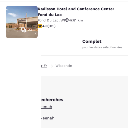
Radisson Hotel and Conference Center
Radisson Hotel and Conference Cen
Fond du Lac
Fond Du Lac
,
WI
47.81 km
4.05 étoiles. Très Bien. 319 commentaires
4.0
(
319
)
23
Complet
pour les dates sélectionnées
Page d’accueil
Fr Fr
Wisconsin
La
protection
Autres Neenah recherches
de votre
Tous les hôtels à Neenah
vie privée
Boutique hôtels à Neenah
est notre