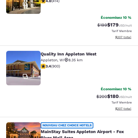
3.96 étoiles. Bien. 414 commentaires
4.0
(
414
)
23
Économisez 10 %
$179
Tarif barré :
Tarif réduit :
$199
USD
/nuit
Tarif Membre
Afficher les dé
$207
total
Quality Inn Appleton West
Quality Inn Appleton West
Appleton
,
WI
8.35 km
3.41 étoiles. Bien. 900 commentaires
3.4
(
900
)
29
Économisez 10 %
$180
Tarif barré :
Tarif réduit :
$200
USD
/nuit
Tarif Membre
Afficher les dé
$207
total
MainStay Suites Appleton Airport - 
NOUVEAU CHEZ CHOICE HOTELS
MainStay Suites Appleton Airport - Fox
River Mall Area