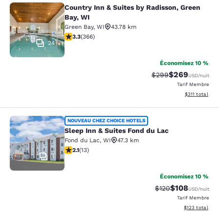
Country Inn & Suites by Radisson, Green
Country Inn & Suites by Radisson, G
Bay, WI
Green Bay
,
WI
43.78 km
3.28 étoiles. Bien. 366 commentaires
3.3
(
366
)
24
Économisez 10 %
$269
Tarif barré :
Tarif réduit :
$299
USD
/nuit
Tarif Membre
Afficher les d
$311
total
Sleep Inn & Suites Fond du Lac
NOUVEAU CHEZ CHOICE HOTELS
Sleep Inn & Suites Fond du Lac
Fond du Lac
,
WI
47.3 km
2.08 étoiles. Moyen. 13 commentaires
2.1
(
13
)
4
Économisez 10 %
$108
Tarif barré :
Tarif réduit :
$120
USD
/nuit
Tarif Membre
Afficher les dé
$123
total