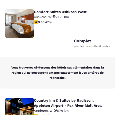
Comfort Suites Oshkosh West
Comfort Suites Oshkosh West
Oshkosh
,
WI
21.26 km
3.87 étoiles. Bien. 1426 commentaires
3.9
(
1 426
)
37
Complet
pour les dates sélectionnées
Vous trouverez ci-dessous des hôtels supplémentaires dans la
région qui ne correspondent pas exactement à vos critères de
recherche.
Country Inn & Suites by Radisson,
Country Inn & Suites by Radisson, Ap
Appleton Airport - Fox River Mall Area
Appleton
,
WI
8.76 km