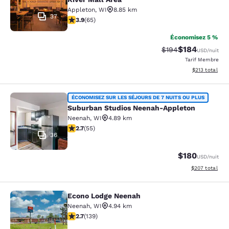
Appleton
,
WI
8.85 km
37
3.88 étoiles. Bien. 65 commentaires
3.9
(
65
)
Économisez 5 %
$184
Tarif barré :
Tarif réduit :
$194
USD
/nuit
Tarif Membre
Afficher les dé
$213
total
Suburban Studios Neenah-Appleton
ÉCONOMISEZ SUR LES SÉJOURS DE 7 NUITS OU PLUS
Suburban Studios Neenah-Appleton
Neenah
,
WI
4.89 km
2.71 étoiles. Moyen. 55 commentaires
2.7
(
55
)
36
$180
USD
/nuit
Afficher les dé
$207
total
Econo Lodge Neenah
Econo Lodge Neenah
Neenah
,
WI
4.94 km
2.68 étoiles. Moyen. 139 commentaires
2.7
(
139
)