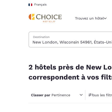
Chargement terminé
Sauter à Contenu Principal
Français
Trouvez un hôtel
Trouver des hôtels
Destination
Région et lieu 
France
Français
2 hôtels près de New London, Wisconsin 54961, 
Sélectionne
2 hôtels près de New Lo
Amériques
correspondent à vos filt
United Sta
English
Classer par
Pertinence
Tous les filt
América L
1 filt
Português