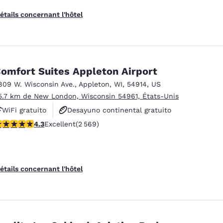
étails concernant l'hôtel
omfort Suites Appleton Airport
809 W. Wisconsin Ave.
,
Appleton
,
WI
,
54914
,
US
5.7 km de New London, Wisconsin 54961, États-Unis
WiFi gratuito
Desayuno continental gratuito
.25 étoiles. Excellent. 2569 commentaires
4.3
Excellent
(2 569)
Desayuno caliente gratis
étails concernant l'hôtel