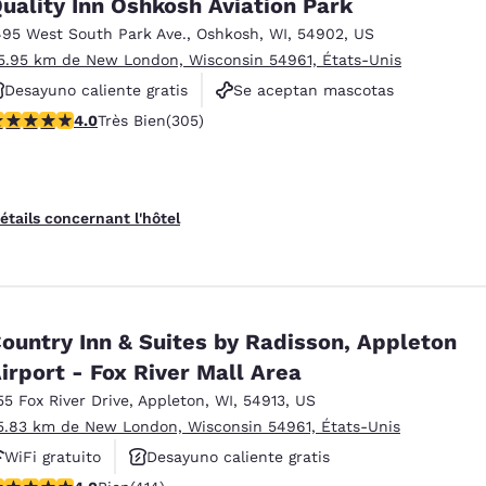
uality Inn Oshkosh Aviation Park
495 West South Park Ave.
,
Oshkosh
,
WI
,
54902
,
US
5.95 km de New London, Wisconsin 54961, États-Unis
Desayuno caliente gratis
Se aceptan mascotas
.01 étoiles. Très Bien. 305 commentaires
4.0
Très Bien
(305)
No fumadores
étails concernant l'hôtel
ountry Inn & Suites by Radisson, Appleton
irport - Fox River Mall Area
55 Fox River Drive
,
Appleton
,
WI
,
54913
,
US
5.83 km de New London, Wisconsin 54961, États-Unis
WiFi gratuito
Desayuno caliente gratis
.96 étoiles. Bien. 414 commentaires