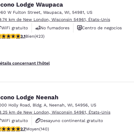
México
Mexico
cono Lodge Waupaca
Español
English
060 W Fulton Street
,
Waupaca
,
WI
,
54981
,
US
9.74 km de New London, Wisconsin 54961, États-Unis
WiFi gratuito
No fumadores
Centro de negocios
nd
Germany
España
English
Español
.12 étoiles. Bien. 423 commentaires
3.1
Bien
(423)
France
France
Français
English
étails concernant l'hôtel
Italia
Italy
Italiano
English
ngdom
cono Lodge Neenah
000 Holly Road
,
Bldg. A
,
Neenah
,
WI
,
54956
,
US
8.25 km de New London, Wisconsin 54961, États-Unis
India
New Zealan
WiFi gratuito
Desayuno continental gratuito
English
English
.7 étoiles. Moyen. 140 commentaires
2.7
Moyen
(140)
Se aceptan mascotas