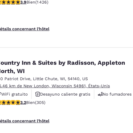
.87 étoiles. Bien. 1426 commentaires
3.9
Bien
(1 426)
étails concernant l'hôtel
ountry Inn & Suites by Radisson, Appleton
orth, WI
30 Patriot Drive
,
Little Chute
,
WI
,
54140
,
US
5.46 km de New London, Wisconsin 54961, États-Unis
WiFi gratuito
Desayuno caliente gratis
No fumadores
.24 étoiles. Bien. 305 commentaires
3.2
Bien
(305)
étails concernant l'hôtel