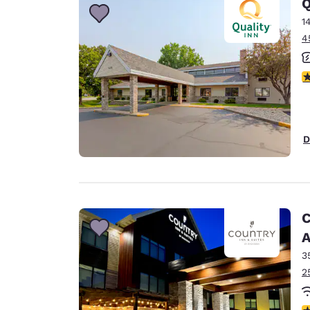
Q
1
4
4
D
C
A
3
2
3