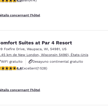
4.0
Bien
(414)
Se aceptan mascotas
étails concernant l'hôtel
omfort Suites at Par 4 Resort
99 Foxfire Drive
,
Waupaca
,
WI
,
54981
,
US
1.45 km de New London, Wisconsin 54961, États-Unis
WiFi gratuito
Desayuno continental gratuito
.39 étoiles. Excellent. 1528 commentaires
4.4
Excellent
(1 528)
Desayuno caliente gratis
étails concernant l'hôtel