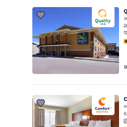
Q
3
2
3
D
C
4
4