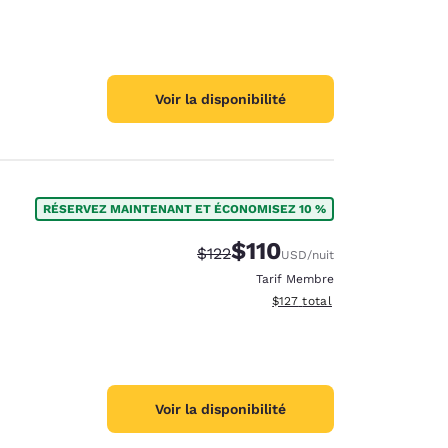
Voir la disponibilité
RÉSERVEZ MAINTENANT ET ÉCONOMISEZ 10 %
$110
Tarif barré :
Tarif réduit :
$122
USD
/nuit
Tarif Membre
Afficher les détails du total 
$127
total
Voir la disponibilité