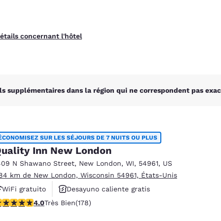
étails concernant l'hôtel
ls supplémentaires dans la région qui ne correspondent pas exac
ÉCONOMISEZ SUR LES SÉJOURS DE 7 NUITS OU PLUS
uality Inn New London
409 N Shawano Street
,
New London
,
WI
,
54961
,
US
.84 km de New London, Wisconsin 54961, États-Unis
WiFi gratuito
Desayuno caliente gratis
.03 étoiles. Très Bien. 178 commentaires
4.0
Très Bien
(178)
Se aceptan mascotas