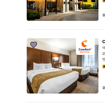
D
C
1
3
4
D