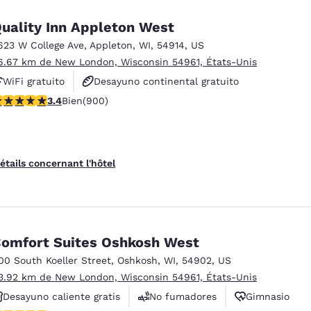
uality Inn Appleton West
623 W College Ave
,
Appleton
,
WI
,
54914
,
US
6.67 km de New London, Wisconsin 54961, États-Unis
WiFi gratuito
Desayuno continental gratuito
.41 étoiles. Bien. 900 commentaires
3.4
Bien
(900)
Se aceptan mascotas
étails concernant l'hôtel
omfort Suites Oshkosh West
00 South Koeller Street
,
Oshkosh
,
WI
,
54902
,
US
3.92 km de New London, Wisconsin 54961, États-Unis
Desayuno caliente gratis
No fumadores
Gimnasio