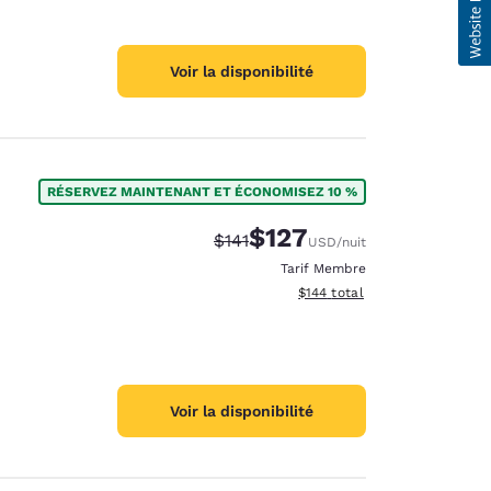
Voir la disponibilité
RÉSERVEZ MAINTENANT ET ÉCONOMISEZ 10 %
$127
Tarif barré :
Tarif réduit :
$141
USD
/nuit
Tarif Membre
Afficher les détails du total 
$144
total
Voir la disponibilité