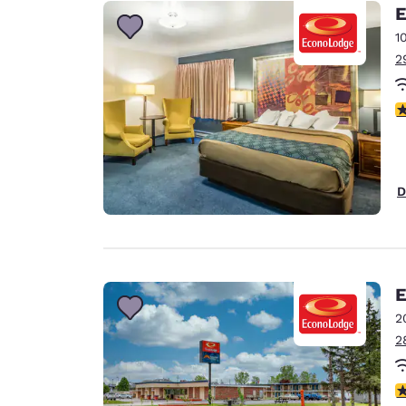
Canada
E
Français
1
Europe
2
Deutschla
Deutsch
3
Spain
English
D
Ireland
English
United Ki
English
E
Asie-Pacifique
2
2
Australia
English
2