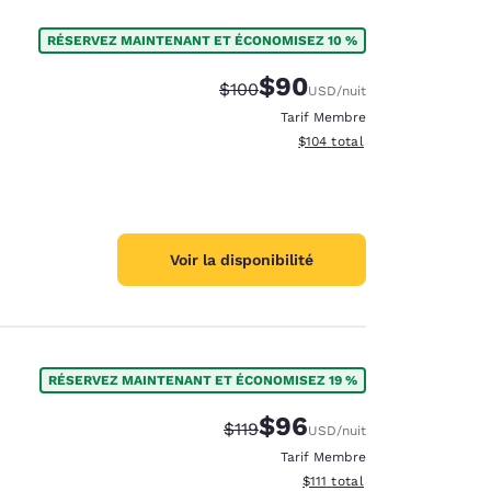
RÉSERVEZ MAINTENANT ET ÉCONOMISEZ 10 %
$90
Tarif barré :
Tarif réduit :
$100
USD
/nuit
Tarif Membre
Afficher les détails du total 
$104
total
Voir la disponibilité
RÉSERVEZ MAINTENANT ET ÉCONOMISEZ 19 %
$96
Tarif barré :
Tarif réduit :
$119
USD
/nuit
Tarif Membre
Afficher les détails du total 
$111
total