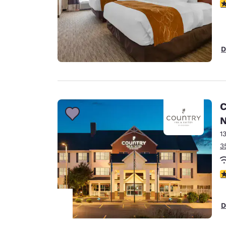
3
D
C
N
1
3
3
D