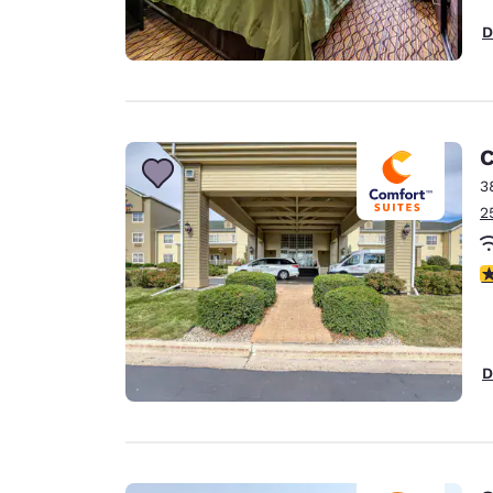
D
C
3
2
4
D