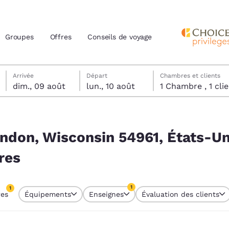
Groupes
Offres
Conseils de voyage
dimanche 9 août
lundi 10 août
lundi 10 août date de départ sélectionnée
dimanche 9 août date d’arrivée sélectionnée
Arrivée
Départ
Chambres et clients
dim., 09 août
lun., 10 août
1 Chambre , 1 
actuels
États-Unis correspondent à vos filtres
z votre langue préférée
ndon, Wisconsin 54961, États-Un
res
tes
Estados Unidos
América Lat
Español
Español
1
1
res
Équipements
Enseignes
Évaluation des clients
atina
Latin America
Canada
re sélectionné
English
English
1 filtre sélectionné