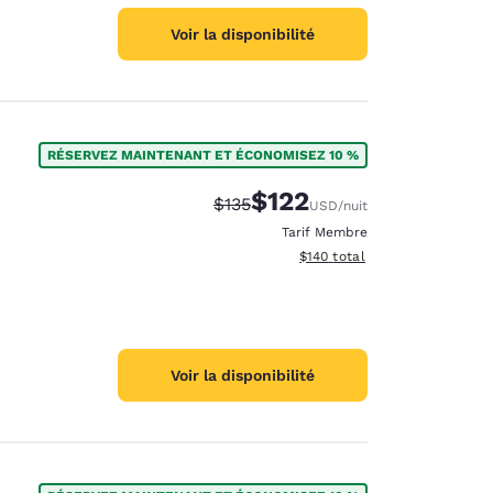
Voir la disponibilité
RÉSERVEZ MAINTENANT ET ÉCONOMISEZ 10 %
$122
Tarif barré :
Tarif réduit :
$135
USD
/nuit
Tarif Membre
Afficher les détails du total 
$140
total
Voir la disponibilité