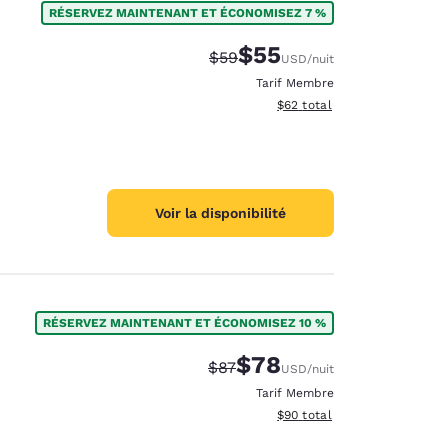
RÉSERVEZ MAINTENANT ET ÉCONOMISEZ 7 %
$55
Tarif barré :
Tarif réduit :
$59
USD
/nuit
Tarif Membre
Afficher les détails du total 
$62
total
Voir la disponibilité
RÉSERVEZ MAINTENANT ET ÉCONOMISEZ 10 %
$78
Tarif barré :
Tarif réduit :
$87
USD
/nuit
d
Tarif Membre
Afficher les détails du total 
$90
total