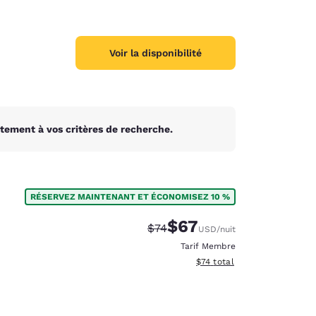
Voir la disponibilité
tement à vos critères de recherche.
RÉSERVEZ MAINTENANT ET ÉCONOMISEZ 10 %
$67
Tarif barré :
Tarif réduit :
$74
USD
/nuit
Tarif Membre
Afficher les détails du total
$74
total