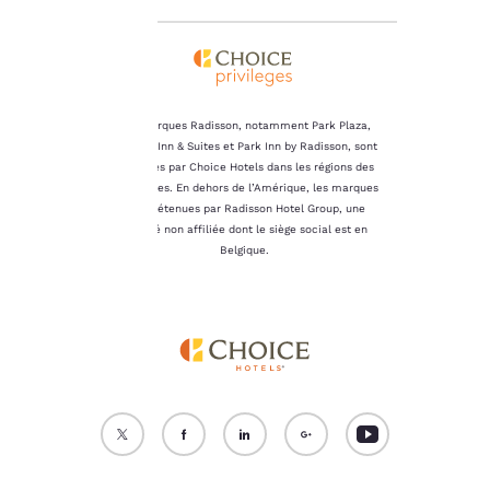
sur votre appareil.
Pour plus
d’informations,
consultez notre
Politique en matière de
Les marques Radisson, notamment Park Plaza,
cookies
.
Country Inn & Suites et Park Inn by Radisson, sont
détenues par Choice Hotels dans les régions des
Accepter tous les cookies
Refuser tous les cookies
Amériques. En dehors de l’Amérique, les marques
sont détenues par Radisson Hotel Group, une
société non affiliée dont le siège social est en
Belgique.