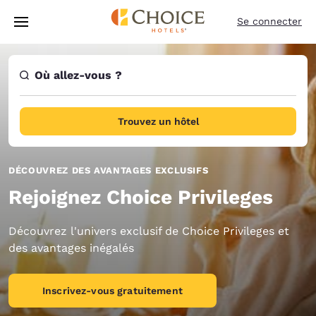
Chargement terminé
Sauter à Contenu Principal
Se connecter
Où allez-vous ?
Trouvez un hôtel
DÉCOUVREZ DES AVANTAGES EXCLUSIFS
Rejoignez Choice Privileges
Découvrez l'univers exclusif de Choice Privileges et
des avantages inégalés
Inscrivez-vous gratuitement