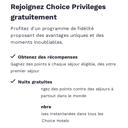
Rejoignez Choice Privileges
gratuitement
Profitez d'un programme de fidélité
proposant des avantages uniques et des
moments inoubliables.
Obtenez des récompenses
Gagnez des points à chaque séjour éligible, dès votre
premier séjour
Nuits gratuites
Gagnez et échangez des points contre des séjours à
l’hôtel gratuits partout dans le monde
Tarifs Membre
La
Profitez de remises instantanées dans tous les
protection
établissements Choice Hotels