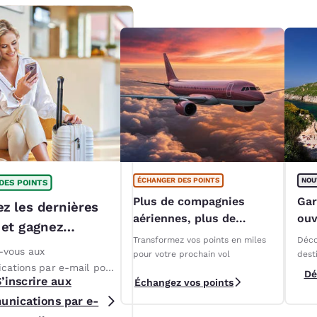
ÉCHANGER DES POINTS
NOU
DES POINTS
Plus de compagnies
Gar
z les dernières
aériennes, plus de
ouv
 et gagnez
moyens d'échanger
d’é
Transformez vos points en miles
Déco
ints en prime !*
Hot
z-vous aux
pour votre prochain vol
dest
ations par e-mail pour
Dé
’inscrire aux
Échangez vos points
les dernières offres
nications par e-
s et promotions
s aux membres. Les