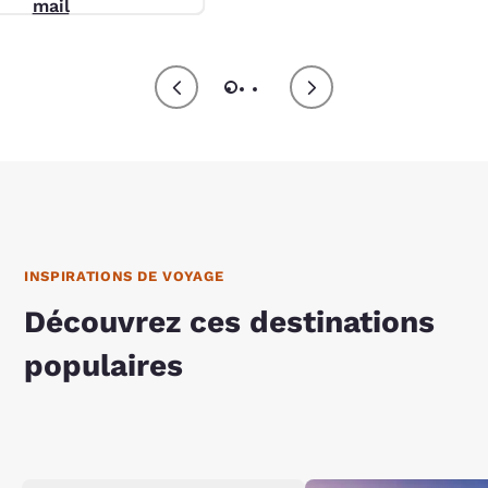
mail
ns générales
uent*
INSPIRATIONS DE VOYAGE
Découvrez ces destinations
populaires