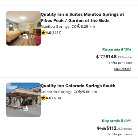
Quality Inn & Suites Manitou Springs at
Quality Inn & Suites Manitou Spring
Pikes Peak / Garden of the Gods
Manitou Springs
,
CO
6.25 km
Valutazione di 3.99 stelle. Buono. 1131 recensioni
4.0
(
1.131
)
49
Risparmia il 15%
$148
Tariffa di barratura:
Tariffa scontata
$173
USD
/notte
Tariffa per i soci
Visualizza i dett
$164
totale
Quality Inn Colorado Springs South
Quality Inn Colorado Springs South
Colorado Springs
,
CO
5.69 km
Valutazione di 4.13 stelle. Molto buono. 1514 recension
4.1
(
1.514
)
30
Risparmia il 10%
$112
Tariffa di barratura
Tariffa scontat
$125
USD
/notte
Tariffa per i soci