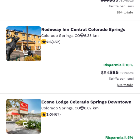
$99
USD
/notte
Tariffa per i soci
Visualizza i det
$94
totale
Rodeway Inn Central Colorado Springs
Rodeway Inn Central Colorado Sprin
Colorado Springs
,
CO
6.35 km
Valutazione di 2.57 stelle. Discreto. 452 recensioni
2.6
(
452
)
46
Risparmia il 10%
$85
Tariffa di barratur
Tariffa sconta
$94
USD
/notte
Tariffa per i soci
Visualizza i det
$94
totale
Econo Lodge Colorado Springs Downtown
Econo Lodge Colorado Springs Dow
Colorado Springs
,
CO
0.02 km
Valutazione di 3.03 stelle. Discreto. 467 recensioni
3.0
(
467
)
28
Risparmia il 5%