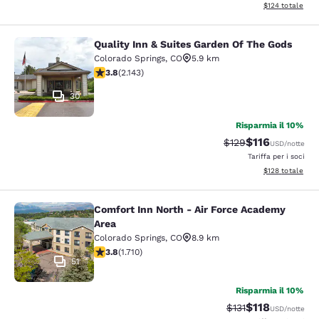
Visualizza i dett
$124
totale
Quality Inn & Suites Garden Of The Gods
Quality Inn & Suites Garden Of The
Colorado Springs
,
CO
5.9 km
Valutazione di 3.79 stelle. Buono. 2143 recensioni
3.8
(
2.143
)
30
Risparmia il 10%
$116
Tariffa di barratura
Tariffa scontat
$129
USD
/notte
Tariffa per i soci
Visualizza i dett
$128
totale
Comfort Inn North - Air Force Academy
Comfort Inn North - Air Force Acad
Area
Colorado Springs
,
CO
8.9 km
Valutazione di 3.77 stelle. Buono. 1710 recensioni
3.8
(
1.710
)
51
Risparmia il 10%
$118
Tariffa di barratura
Tariffa scontat
$131
USD
/notte