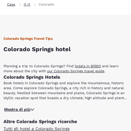
Casa
It It
Colorado
Colorado Springs Travel Tips
Colorado Springs hotel
Planning a trip to Colorado Springs? Find
hotels in 80903
and learn
more about the city with
our Colorado Springs travel guide
.
Colorado Springs Hotels
Book hotels in Colorado Springs and explore the mountainous, historic
area. Come explore Colorado Springs, a city rich in history and natural
beauty. Nestled between mountains and plains, Colorado Springs is an
idyllic vacation spot that boasts a dry climate, high altitude and plenty
of sunshine. Stay at one of our Colorado Springs hotels and you will be
Active travelers should head to Pike's Peak, which is part of the Rocky
close to the area's most popular attractions, such as: Pike's Peak North
Mostra di più
Mountains and is just 15 minutes from the city center. One of America's
Cheyenne Canon Park, Colorado Springs Pioneers Museum, Garden of
most famous mountains, Pike's Peak offers plenty of hiking trails, lakes
the Gods, Old Colorado City and Western Museum of Mining & Industry.
Altre Colorado Springs ricerche
and breathtaking views. You can also trek in North Cheyenne Canon
Park, with a range of mountains that features stunning waterfalls as
Tutti gli hotel a Colorado Springs