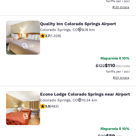
Tariffa per i soci
Visualizza i dett
$130
totale
Quality Inn Colorado Springs Airport
Quality Inn Colorado Springs Airport
Colorado Springs
,
CO
9.18 km
Valutazione di 3.72 stelle. Buono. 1329 recensioni
3.7
(
1.329
)
28
Risparmia il 10%
$110
Tariffa di barratura
Tariffa scontat
$122
USD
/notte
Tariffa per i soci
Visualizza i dett
$121
totale
Econo Lodge Colorado Springs near Airport
Econo Lodge Colorado Springs near 
Colorado Springs
,
CO
10.34 km
Valutazione di 3.48 stelle. Buono. 483 recensioni
3.5
(
483
)
19
Risparmia il 10%
$89
Tariffa di barratur
Tariffa scontat