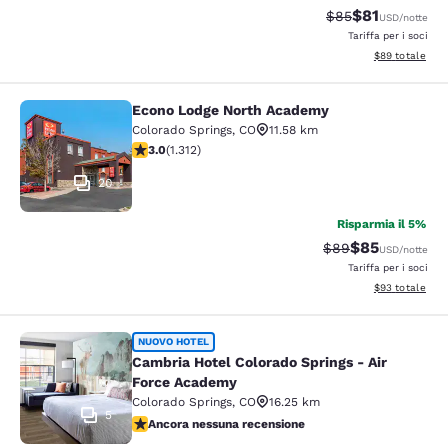
$81
Tariffa di barratu
Tariffa sconta
$85
USD
/notte
Tariffa per i soci
Visualizza i det
$89
totale
Econo Lodge North Academy
Econo Lodge North Academy
Colorado Springs
,
CO
11.58 km
Valutazione di 3.04 stelle. Discreto. 1312 recensioni
3.0
(
1.312
)
20
Risparmia il 5%
$85
Tariffa di barratur
Tariffa sconta
$89
USD
/notte
Tariffa per i soci
Visualizza i det
$93
totale
Cambria Hotel Colorado Springs - A
NUOVO HOTEL
Cambria Hotel Colorado Springs - Air
Force Academy
Colorado Springs
,
CO
16.25 km
5
Ancora nessuna recensione
Ancora nessuna recensione