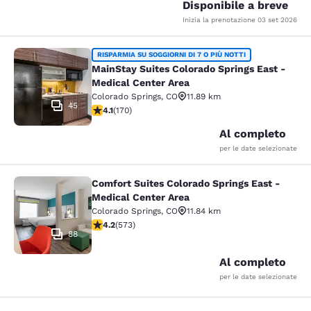
Disponibile a breve
Inizia la prenotazione
03 set 2026
MainStay Suites Colorado Springs Ea
RISPARMIA SU SOGGIORNI DI 7 O PIÙ NOTTI
MainStay Suites Colorado Springs East -
Medical Center Area
Colorado Springs
,
CO
11.89 km
45
Valutazione di 4.12 stelle. Molto buono. 170 recensioni
4.1
(
170
)
Al completo
per le date selezionate
Comfort Suites Colorado Springs East -
Comfort Suites Colorado Springs Ea
Medical Center Area
Colorado Springs
,
CO
11.84 km
Valutazione di 4.23 stelle. Ottimo. 573 recensioni
4.2
(
573
)
88
Al completo
per le date selezionate