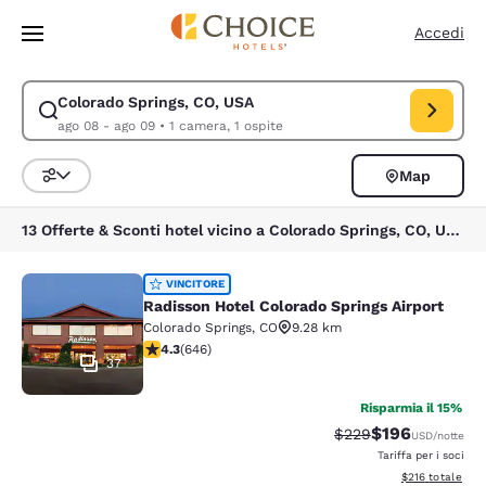
Caricamento completato
Vai A Contenuto Principale
Accedi
Colorado Springs, CO, USA
Modifica la ricerca per Colorado Springs, CO, USA. Data di check-in ag
ago 08 - ago 09
•
1 camera, 1 ospite
Map
Ordina e filtra
13 Offerte & Sconti hotel vicino a Colorado Springs, CO, USA
Radisson Hotel Colorado Springs Air
VINCITORE
Radisson Hotel Colorado Springs Airport
Colorado Springs
,
CO
9.28 km
Valutazione di 4.33 stelle. Ottimo. 646 recensioni
4.3
(
646
)
37
Risparmia il 15%
$196
Tariffa di barratura:
Tariffa scontata
$229
USD
/notte
Tariffa per i soci
Visualizza i dett
$216
totale