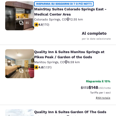
MainStay Suites Colorado Springs Ea
RISPARMIA SU SOGGIORNI DI 7 O PIÙ NOTTI
MainStay Suites Colorado Springs East -
Medical Center Area
Colorado Springs
,
CO
12.55 km
45
Valutazione di 4.12 stelle. Molto buono. 170 recensioni
4.1
(
170
)
Al completo
per le date selezionate
Quality Inn & Suites Manitou Springs at
Quality Inn & Suites Manitou Spring
Pikes Peak / Garden of the Gods
Manitou Springs
,
CO
6.59 km
Valutazione di 3.99 stelle. Buono. 1131 recensioni
4.0
(
1.131
)
49
Risparmia il 15%
$148
Tariffa di barratura:
Tariffa scontata
$173
USD
/notte
Tariffa per i soci
Visualizza i dett
$164
totale
Quality Inn & Suites Garden Of The Gods
Quality Inn & Suites Garden Of The