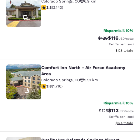
Colorado Springs
,
CO
6.9 km
Valutazione di 3.79 stelle. Buono. 2143 recensioni
3.8
(
2.143
)
30
Risparmia il 10%
$116
Tariffa di barratura
Tariffa scontat
$129
USD
/notte
Tariffa per i soci
Visualizza i dett
$128
totale
Comfort Inn North - Air Force Academy
Comfort Inn North - Air Force Acad
Area
Colorado Springs
,
CO
9.91 km
Valutazione di 3.77 stelle. Buono. 1710 recensioni
3.8
(
1.710
)
51
Risparmia il 10%
$113
Tariffa di barratura
Tariffa scontat
$125
USD
/notte
Tariffa per i soci
Visualizza i dett
$124
totale