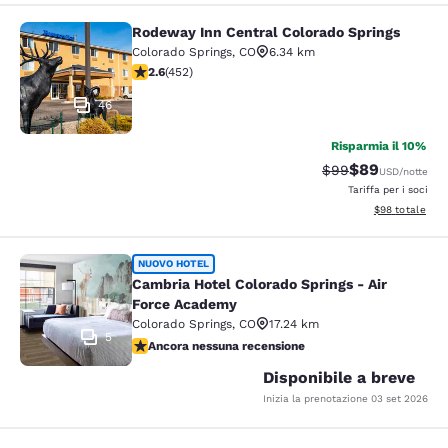
Rodeway Inn Central Colorado Springs
Rodeway Inn Central Colorado Sprin
Colorado Springs
,
CO
6.34 km
Valutazione di 2.57 stelle. Discreto. 452 recensioni
2.6
(
452
)
46
Risparmia il 10%
$89
Tariffa di barratur
Tariffa scontat
$99
USD
/notte
Tariffa per i soci
Visualizza i det
$98
totale
Cambria Hotel Colorado Springs - A
NUOVO HOTEL
Cambria Hotel Colorado Springs - Air
Force Academy
Colorado Springs
,
CO
17.24 km
5
Ancora nessuna recensione
Ancora nessuna recensione
Disponibile a breve
Inizia la prenotazione
03 set 2026