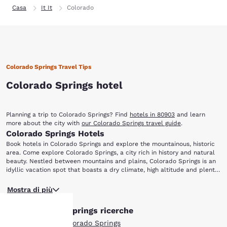
Casa
It It
Colorado
Colorado Springs Travel Tips
Colorado Springs hotel
Planning a trip to Colorado Springs? Find
hotels in 80903
and learn
more about the city with
our Colorado Springs travel guide
.
Colorado Springs Hotels
Book hotels in Colorado Springs and explore the mountainous, historic
area. Come explore Colorado Springs, a city rich in history and natural
beauty. Nestled between mountains and plains, Colorado Springs is an
idyllic vacation spot that boasts a dry climate, high altitude and plenty
of sunshine. Stay at one of our Colorado Springs hotels and you will be
Active travelers should head to Pike's Peak, which is part of the Rocky
close to the area's most popular attractions, such as: Pike's Peak North
Mostra di più
Mountains and is just 15 minutes from the city center. One of America's
Cheyenne Canon Park, Colorado Springs Pioneers Museum, Garden of
most famous mountains, Pike's Peak offers plenty of hiking trails, lakes
the Gods, Old Colorado City and Western Museum of Mining & Industry.
Altre Colorado Springs ricerche
and breathtaking views. You can also trek in North Cheyenne Canon
Park, with a range of mountains that features stunning waterfalls as
Tutti gli hotel a Colorado Springs