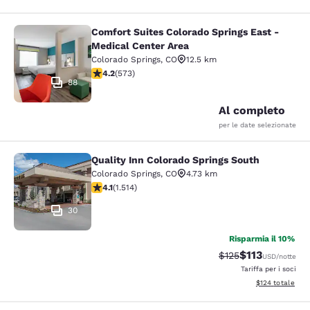
Comfort Suites Colorado Springs East -
Comfort Suites Colorado Springs Ea
Medical Center Area
Colorado Springs
,
CO
12.5 km
Valutazione di 4.23 stelle. Ottimo. 573 recensioni
4.2
(
573
)
88
Al completo
per le date selezionate
Quality Inn Colorado Springs South
Quality Inn Colorado Springs South
Colorado Springs
,
CO
4.73 km
Valutazione di 4.13 stelle. Molto buono. 1514 recension
4.1
(
1.514
)
30
Risparmia il 10%
$113
Tariffa di barratura
Tariffa scontat
$125
USD
/notte
Tariffa per i soci
Visualizza i dett
$124
totale