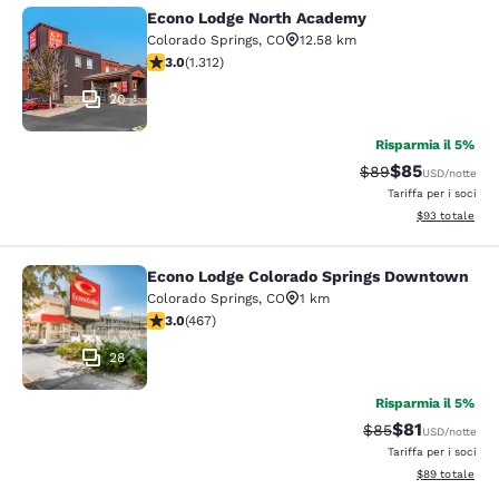
Econo Lodge North Academy
Econo Lodge North Academy
Colorado Springs
,
CO
12.58 km
Valutazione di 3.04 stelle. Discreto. 1312 recensioni
3.0
(
1.312
)
20
Risparmia il 5%
$85
Tariffa di barratur
Tariffa sconta
$89
USD
/notte
Tariffa per i soci
Visualizza i det
$93
totale
Econo Lodge Colorado Springs Downtown
Econo Lodge Colorado Springs Dow
Colorado Springs
,
CO
1 km
Valutazione di 3.03 stelle. Discreto. 467 recensioni
3.0
(
467
)
28
Risparmia il 5%
$81
Tariffa di barratu
Tariffa sconta
$85
USD
/notte
Tariffa per i soci
Visualizza i det
$89
totale