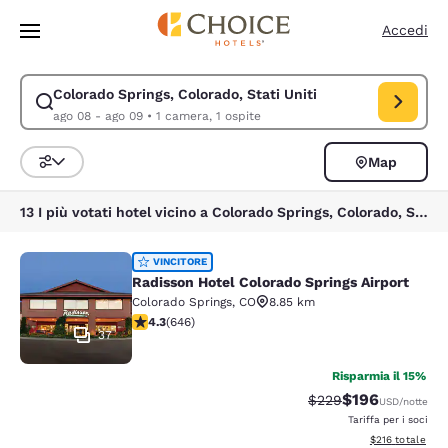
Caricamento completato
Vai A Contenuto Principale
Accedi
Colorado Springs, Colorado, Stati Uniti
Modifica la ricerca per Colorado Springs, Colorado, Stati Uniti. Data di
ago 08 - ago 09
•
1 camera, 1 ospite
Map
Ordina e filtra
13 I più votati hotel vicino a Colorado Springs, Colorado, Stati Uniti
Radisson Hotel Colorado Springs Air
VINCITORE
Radisson Hotel Colorado Springs Airport
Colorado Springs
,
CO
8.85 km
Valutazione di 4.33 stelle. Ottimo. 646 recensioni
4.3
(
646
)
37
Risparmia il 15%
$196
Tariffa di barratura:
Tariffa scontata
$229
USD
/notte
Tariffa per i soci
Visualizza i dett
$216
totale