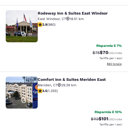
Rodeway Inn & Suites East Windsor
Rodeway Inn & Suites East Windsor
East Windsor
,
CT
18.51 km
Valutazione di 2.89 stelle. Discreto. 980 recensioni
2.9
(
980
)
34
Risparmia il 7%
$70
Tariffa di barratur
Tariffa scontat
$75
USD
/notte
Tariffa per i soci
Visualizza i det
$80
totale
Comfort Inn & Suites Meriden East
Comfort Inn & Suites Meriden East
Meriden
,
CT
29.39 km
Valutazione di 3.52 stelle. Buono. 1355 recensioni
3.5
(
1.355
)
32
Risparmia il 10%
$101
Tariffa di barratura
Tariffa scontat
$113
USD
/notte
Tariffa per i soci