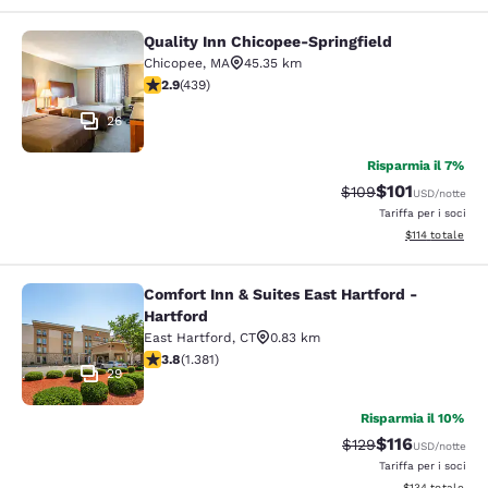
Quality Inn Chicopee-Springfield
Quality Inn Chicopee-Springfield
Chicopee
,
MA
45.35 km
Valutazione di 2.87 stelle. Discreto. 439 recensioni
2.9
(
439
)
26
Risparmia il 7%
$101
Tariffa di barratura
Tariffa scontat
$109
USD
/notte
Tariffa per i soci
Visualizza i dett
$114
totale
Comfort Inn & Suites East Hartford -
Comfort Inn & Suites East Hartford 
Hartford
East Hartford
,
CT
0.83 km
Valutazione di 3.75 stelle. Buono. 1381 recensioni
3.8
(
1.381
)
29
Risparmia il 10%
$116
Tariffa di barratura
Tariffa scontat
$129
USD
/notte
Tariffa per i soci
Visualizza i dett
$134
totale