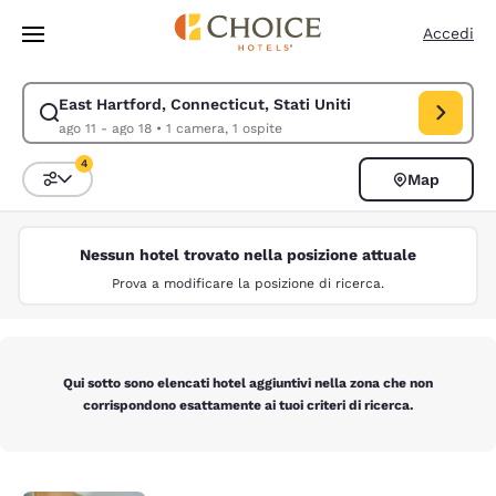
Caricamento completato
Vai A Contenuto Principale
Accedi
East Hartford, Connecticut, Stati Uniti
Modifica la ricerca per East Hartford, Connecticut, Stati Uniti. Data di 
ago 11 - ago 18
•
1 camera, 1 ospite
4
Map
Ordina e filtra
4 filtri attualmente selezionati
Nessun hotel trovato nella posizione attuale
Prova a modificare la posizione di ricerca.
Qui sotto sono elencati hotel aggiuntivi nella zona che non
corrispondono esattamente ai tuoi criteri di ricerca.