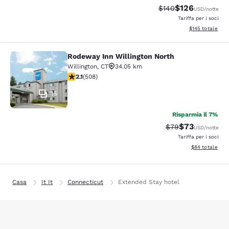
$126
Tariffa di barratura:
Tariffa scontata
$140
USD
/notte
Tariffa per i soci
Visualizza i dett
$145
totale
Rodeway Inn Willington North
Rodeway Inn Willington North
Willington
,
CT
34.05 km
Valutazione di 2.13 stelle. Discreto. 508 recensioni
2.1
(
508
)
15
Risparmia il 7%
$73
Tariffa di barratur
Tariffa sconta
$79
USD
/notte
Tariffa per i soci
Visualizza i det
$84
totale
Casa
It It
Connecticut
Extended Stay hotel