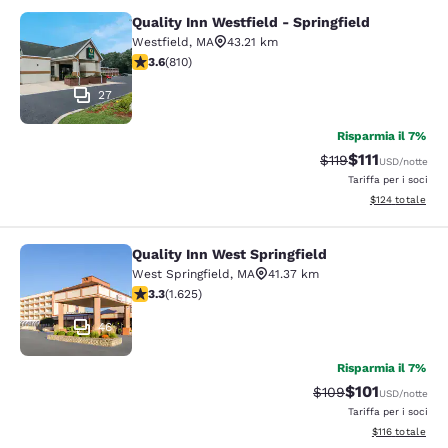
Quality Inn Westfield - Springfield
Quality Inn Westfield - Springfield
Westfield
,
MA
43.21 km
Valutazione di 3.6 stelle. Buono. 810 recensioni
3.6
(
810
)
27
Risparmia il 7%
$111
Tariffa di barratur
Tariffa scontat
$119
USD
/notte
Tariffa per i soci
Visualizza i dett
$124
totale
Quality Inn West Springfield
Quality Inn West Springfield
West Springfield
,
MA
41.37 km
Valutazione di 3.3 stelle. Buono. 1625 recensioni
3.3
(
1.625
)
46
Risparmia il 7%
$101
Tariffa di barratura
Tariffa scontat
$109
USD
/notte
Tariffa per i soci
Visualizza i dett
$116
totale