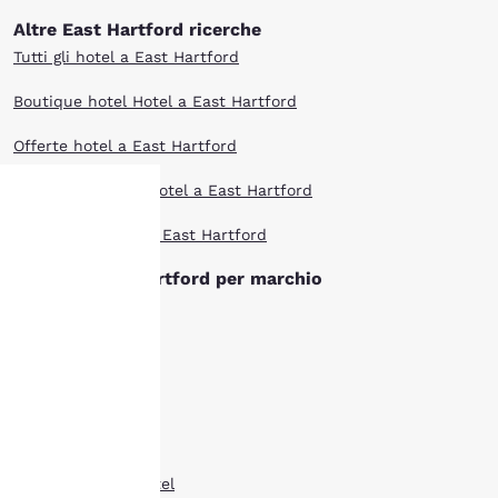
Altre East Hartford ricerche
Tutti gli hotel a East Hartford
Boutique hotel Hotel a East Hartford
Offerte hotel a East Hartford
Animali ammessi Hotel a East Hartford
I più votati Hotel a East Hartford
La tua
Hotel di East Hartford per marchio
privacy è
Ascend hotel
importante
Cambria hotel
Clarion hotel
Il nostro sito utilizza
cookie, anche di terze
Comfort Inn hotel
parti, per finalità
analitiche e per offrirti
Comfort Suites hotel