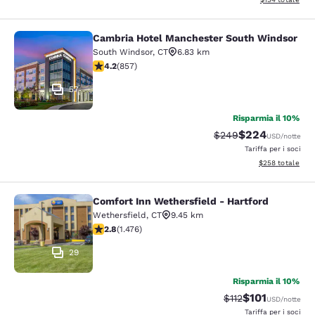
Cambria Hotel Manchester South Windsor
Cambria Hotel Manchester South W
South Windsor
,
CT
6.83 km
Valutazione di 4.22 stelle. Ottimo. 857 recensioni
4.2
(
857
)
57
Risparmia il 10%
$224
Tariffa di barratura:
Tariffa scontata
$249
USD
/notte
Tariffa per i soci
Visualizza i detta
$258
totale
Comfort Inn Wethersfield - Hartford
Comfort Inn Wethersfield - Hartfor
Wethersfield
,
CT
9.45 km
Valutazione di 2.82 stelle. Discreto. 1476 recensioni
2.8
(
1.476
)
29
Risparmia il 10%
$101
Tariffa di barratura
Tariffa scontat
$112
USD
/notte
Tariffa per i soci