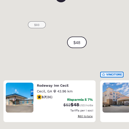
VINCITORE
Rodeway Inn Cecil
Cecil
,
GA
43.96 km
Valutazione di 3.69 stelle. Buono. 86 recensioni
3.7
(
86
)
Risparmia il 7%
$48
Tariffa di barratura:
Tariffa scontata:
$52
USD
/notte
Tariffa per i soci
Visualizza i dettagli totali stimati
$60
totale