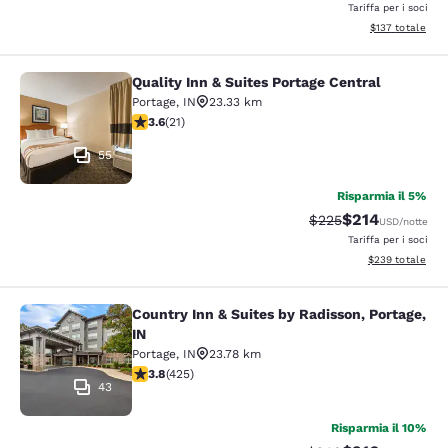
Tariffa per i soci
Visualizza i dett
$137
totale
Quality Inn & Suites Portage Central
Quality Inn & Suites Portage Central
Portage
,
IN
23.33 km
Valutazione di 3.62 stelle. Buono. 21 recensioni
3.6
(
21
)
55
Risparmia il 5%
$214
Tariffa di barratura:
Tariffa scontata
$225
USD
/notte
Tariffa per i soci
Visualizza i detta
$239
totale
Country Inn & Suites by Radisson, Portage,
Country Inn & Suites by Radisson, Po
IN
Portage
,
IN
23.78 km
Valutazione di 3.79 stelle. Buono. 425 recensioni
3.8
(
425
)
43
Risparmia il 10%