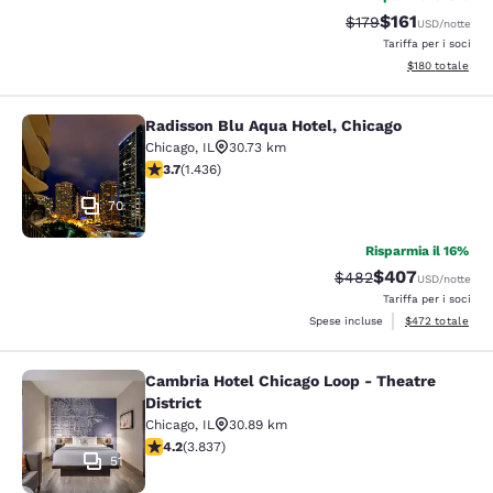
$161
Tariffa di barratura
Tariffa scontat
$179
USD
/notte
Tariffa per i soci
Visualizza i dett
$180
totale
Radisson Blu Aqua Hotel, Chicago
Radisson Blu Aqua Hotel, Chicago
Chicago
,
IL
30.73 km
Valutazione di 3.66 stelle. Buono. 1436 recensioni
3.7
(
1.436
)
70
Risparmia il 16%
$407
Tariffa di barratura:
Tariffa scontata
$482
USD
/notte
Tariffa per i soci
Visualizza i detta
Spese incluse
$472
totale
Cambria Hotel Chicago Loop - Theatre
Cambria Hotel Chicago Loop - Theatr
District
Chicago
,
IL
30.89 km
Valutazione di 4.21 stelle. Ottimo. 3837 recensioni
4.2
(
3.837
)
51