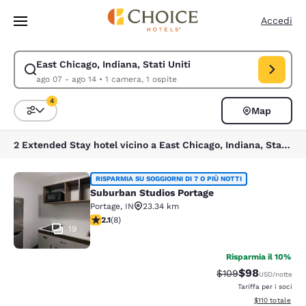
Caricamento completato
Vai A Contenuto Principale
Accedi
East Chicago, Indiana, Stati Uniti
Modifica la ricerca per East Chicago, Indiana, Stati Uniti. Data di check
ago 07 - ago 14
•
1 camera, 1 ospite
4
Map
Ordina e filtra
4 filtri attualmente selezionati
2 Extended Stay hotel vicino a East Chicago, Indiana, Stati Uniti corrispondono ai tuoi filtri
Suburban Studios Portage
RISPARMIA SU SOGGIORNI DI 7 O PIÙ NOTTI
Suburban Studios Portage
Portage
,
IN
23.34 km
Valutazione di 2.12 stelle. Discreto. 8 recensioni
2.1
(
8
)
19
Risparmia il 10%
$98
Tariffa di barratura
Tariffa scontat
$109
USD
/notte
Tariffa per i soci
Visualizza i dett
$110
totale