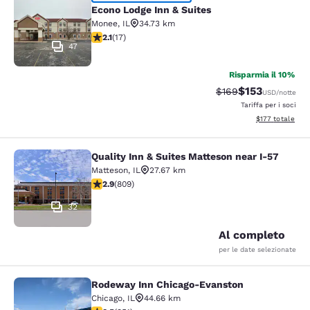
Econo Lodge Inn & Suites
Econo Lodge Inn & Suites
Monee
,
IL
34.73 km
Valutazione di 2.12 stelle. Discreto. 17 recensioni
2.1
(
17
)
47
Risparmia il 10%
$153
Tariffa di barratura:
Tariffa scontat
$169
USD
/notte
Tariffa per i soci
Visualizza i dett
$177
totale
Quality Inn & Suites Matteson near I-57
Quality Inn & Suites Matteson near 
Matteson
,
IL
27.67 km
Valutazione di 2.87 stelle. Discreto. 809 recensioni
2.9
(
809
)
32
Al completo
per le date selezionate
Rodeway Inn Chicago-Evanston
Rodeway Inn Chicago-Evanston
Chicago
,
IL
44.66 km