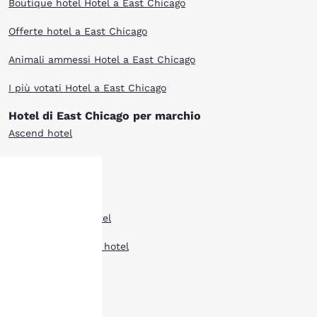
Boutique hotel Hotel a East Chicago
Offerte hotel a East Chicago
Animali ammessi Hotel a East Chicago
I più votati Hotel a East Chicago
Hotel di East Chicago per marchio
Ascend hotel
Cambria hotel
Comfort Inn hotel
La tua
Comfort Suites hotel
privacy è
Country Inn Suites hotel
importante
Econo Lodge hotel
Mainstay hotel
Il nostro sito utilizza