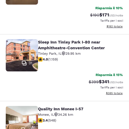
Risparmia il 10%
$171
Tariffa di barratura
Tariffa scontat
$190
USD
/notte
Tariffa per i soci
Visualizza i dett
$192
totale
Sleep Inn Tinley Park I-80 near
Sleep Inn Tinley Park I-80 near Am
Amphitheatre-Convention Center
Tinley Park
,
IL
29.95 km
Valutazione di 4.01 stelle. Molto buono. 1159 recension
4.0
(
1.159
)
31
Risparmia il 15%
$341
Tariffa di barratura:
Tariffa scontat
$399
USD
/notte
Tariffa per i soci
Visualizza i detta
$385
totale
Quality Inn Monee I-57
Quality Inn Monee I-57
Monee
,
IL
34.26 km
Valutazione di 3.43 stelle. Buono. 548 recensioni
3.4
(
548
)