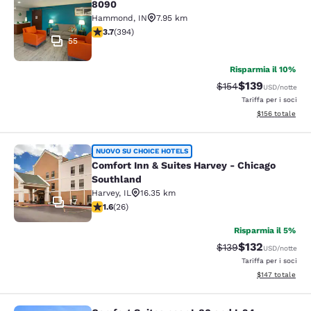
8090
Hammond
,
IN
7.95 km
Valutazione di 3.71 stelle. Buono. 394 recensioni
3.7
(
394
)
55
Risparmia il 10%
$139
Tariffa di barratura:
Tariffa scontat
$154
USD
/notte
Tariffa per i soci
Visualizza i dett
$156
totale
Comfort Inn & Suites Harvey - Chic
NUOVO SU CHOICE HOTELS
Comfort Inn & Suites Harvey - Chicago
Southland
Harvey
,
IL
16.35 km
17
Valutazione di 1.65 stelle. Discreto. 26 recensioni
1.6
(
26
)
Risparmia il 5%
$132
Tariffa di barratura:
Tariffa scontat
$139
USD
/notte
Tariffa per i soci
Visualizza i dett
$147
totale