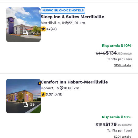
Sleep Inn & Suites Merrillville
NUOVO SU CHOICE HOTELS
Sleep Inn & Suites Merrillville
Merrillville
,
IN
21.91 km
Valutazione di 3.68 stelle. Buono. 47 recensioni
3.7
(
47
)
37
Risparmia il 10%
$134
Tariffa di barratura:
Tariffa scontat
$149
USD
/notte
Tariffa per i soci
Visualizza i dett
$150
totale
Comfort Inn Hobart-Merrillville
Comfort Inn Hobart-Merrillville
Hobart
,
IN
18.86 km
Valutazione di 3.28 stelle. Buono. 1078 recensioni
3.3
(
1.078
)
29
Risparmia il 10%
$179
Tariffa di barratura:
Tariffa scontata
$199
USD
/notte
Tariffa per i soci
Visualizza i dett
$201
totale