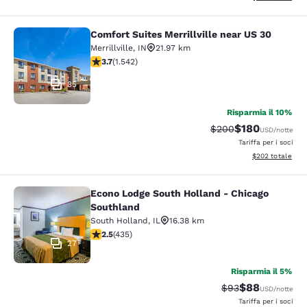
Comfort Suites Merrillville near US 30
Comfort Suites Merrillville near US 
Merrillville
,
IN
21.97 km
Valutazione di 3.7 stelle. Buono. 1542 recensioni
3.7
(
1.542
)
35
Risparmia il 10%
$180
Tariffa di barratura:
Tariffa scontata
$200
USD
/notte
Tariffa per i soci
Visualizza i detta
$202
totale
Econo Lodge South Holland - Chicago
Econo Lodge South Holland - Chica
Southland
South Holland
,
IL
16.38 km
Valutazione di 2.47 stelle. Discreto. 435 recensioni
2.5
(
435
)
27
Risparmia il 5%
$88
Tariffa di barratur
Tariffa scontat
$93
USD
/notte
Tariffa per i soci