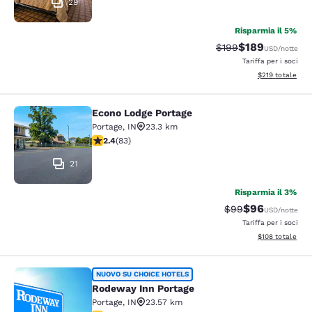
29
Risparmia il 5%
$189
Tariffa di barratura:
Tariffa scontata
$199
USD
/notte
Tariffa per i soci
Visualizza i dett
$219
totale
Econo Lodge Portage
Econo Lodge Portage
Portage
,
IN
23.3 km
Valutazione di 2.35 stelle. Discreto. 83 recensioni
2.4
(
83
)
21
Risparmia il 3%
$96
Tariffa di barratur
Tariffa scontat
$99
USD
/notte
Tariffa per i soci
Visualizza i dett
$108
totale
Rodeway Inn Portage
NUOVO SU CHOICE HOTELS
Rodeway Inn Portage
Portage
,
IN
23.57 km