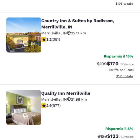
Visualizza i dett
$106
totale
Country Inn & Suites by Radisson,
Country Inn & Suites by Radisson, Mer
Merrillville, IN
Merrillville
,
IN
22.11 km
Valutazione di 3.18 stelle. Buono. 381 recensioni
3.2
(
381
)
84
Risparmia il 15%
$170
Tariffa di barratura:
Tariffa scontata
$199
USD
/notte
Tariffa per i soci
Visualizza i dett
$191
totale
Quality Inn Merrillville
Quality Inn Merrillville
Merrillville
,
IN
21.98 km
Valutazione di 2.9 stelle. Discreto. 977 recensioni
2.9
(
977
)
22
Risparmia il 5%
$123
Tariffa di barratura:
Tariffa scontat
$129
USD
/notte