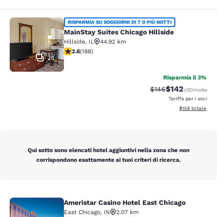
MainStay Suites Chicago Hillside
RISPARMIA SU SOGGIORNI DI 7 O PIÙ NOTTI
MainStay Suites Chicago Hillside
Hillside
,
IL
44.92 km
Valutazione di 2.63 stelle. Discreto. 188 recensioni
2.6
(
188
)
28
Risparmia il 3%
$142
Tariffa di barratura:
Tariffa scontata
$146
USD
/notte
Tariffa per i soci
Visualizza i dett
$158
totale
Qui sotto sono elencati hotel aggiuntivi nella zona che non
corrispondono esattamente ai tuoi criteri di ricerca.
Ameristar Casino Hotel East Chicago
Ameristar Casino Hotel East Chicag
East Chicago
,
IN
2.07 km