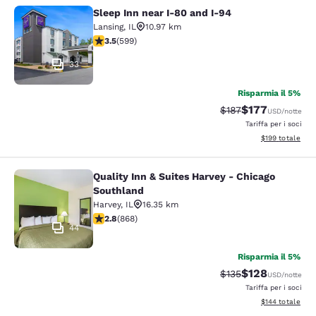
Sleep Inn near I-80 and I-94
Sleep Inn near I-80 and I-94
Lansing
,
IL
10.97 km
Valutazione di 3.54 stelle. Buono. 599 recensioni
3.5
(
599
)
33
Risparmia il 5%
$177
Tariffa di barratura:
Tariffa scontata
$187
USD
/notte
Tariffa per i soci
Visualizza i dett
$199
totale
Quality Inn & Suites Harvey - Chicago
Quality Inn & Suites Harvey - Chica
Southland
Harvey
,
IL
16.35 km
Valutazione di 2.82 stelle. Discreto. 868 recensioni
2.8
(
868
)
44
Risparmia il 5%
$128
Tariffa di barratura:
Tariffa scontata
$135
USD
/notte
Tariffa per i soci
Visualizza i dett
$144
totale