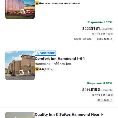
Ancora nessuna recensione
Ancora nessuna recensione
11
Risparmia il 19%
$181
Tariffa di barratura:
Tariffa scontat
$223
USD
/notte
Tariffa per i soci
Visualizza i detta
Spese incluse
$202
totale
Comfort Inn Hammond I-94
VINCITORE
Comfort Inn Hammond I-94
Hammond
,
IN
7.79 km
Valutazione di 4.56 stelle. Ottimo. 1032 recensioni
4.6
(
1.032
)
49
Risparmia il 10%
$193
Tariffa di barratura:
Tariffa scontat
$214
USD
/notte
Tariffa per i soci
Visualizza i dett
$216
totale
Quality Inn & Suites Hammond Near I-
Quality Inn & Suites Hammond Near