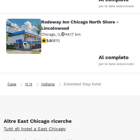
per le date selezionate
Rodeway Inn Chicago North Shore -
Rodeway Inn Chicago North Shore -
Lincolnwood
Chicago
,
IL
44.17 km
Valutazione di 2.98 stelle. Discreto. 611 recensioni
3.0
(
611
)
24
Al completo
per le date selezionate
Casa
It It
Indiana
Extended Stay hotel
Altre East Chicago ricerche
Tutti gli hotel a East Chicago