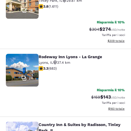
Tinley Park
,
IL
29.87 km
Valutazione di 3.8 stelle. Buono. 1611 recensioni
3.8
(
1.611
)
38
Risparmia il 10%
$274
Tariffa di barratura:
Tariffa scontata
$304
USD
/notte
Tariffa per i soci
Visualizza i detta
$309
totale
Rodeway Inn Lyons - La Grange
Rodeway Inn Lyons - La Grange
Lyons
,
IL
37.4 km
Valutazione di 3.33 stelle. Buono. 683 recensioni
3.3
(
683
)
24
Risparmia il 10%
$143
Tariffa di barratura:
Tariffa scontat
$159
USD
/notte
Tariffa per i soci
Visualizza i dett
$160
totale
Country Inn & Suites by Radisson, Tinley
Country Inn & Suites by Radisson, Ti
Park, IL