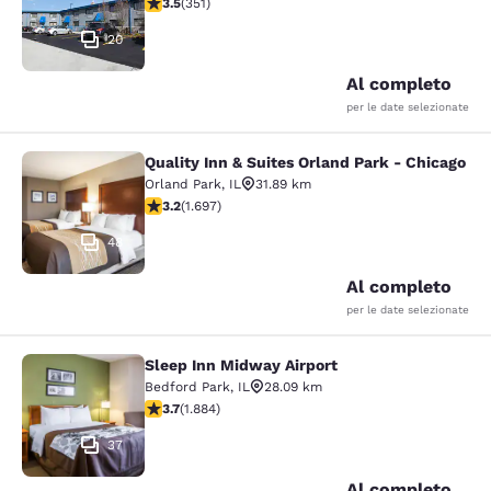
Valutazione di 3.47 stelle. Buono. 351 recensioni
3.5
(
351
)
20
Al completo
per le date selezionate
Quality Inn & Suites Orland Park - Chicago
Quality Inn & Suites Orland Park - 
Orland Park
,
IL
31.89 km
Valutazione di 3.22 stelle. Buono. 1697 recensioni
3.2
(
1.697
)
48
Al completo
per le date selezionate
Sleep Inn Midway Airport
Sleep Inn Midway Airport
Bedford Park
,
IL
28.09 km
Valutazione di 3.71 stelle. Buono. 1884 recensioni
3.7
(
1.884
)
37
Al completo