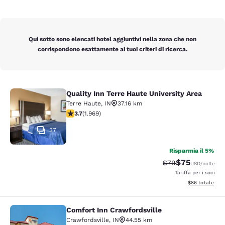
Qui sotto sono elencati hotel aggiuntivi nella zona che non
corrispondono esattamente ai tuoi criteri di ricerca.
Quality Inn Terre Haute University Area
Quality Inn Terre Haute University A
Terre Haute
,
IN
37.16 km
Valutazione di 3.68 stelle. Buono. 1969 recensioni
3.7
(
1.969
)
37
Risparmia il 5%
$75
Tariffa di barratur
Tariffa sconta
$79
USD
/notte
Tariffa per i soci
Visualizza i det
$86
totale
Comfort Inn Crawfordsville
Comfort Inn Crawfordsville
Crawfordsville
,
IN
44.55 km