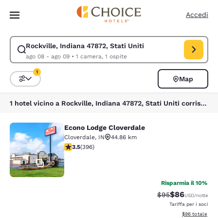
Caricamento completato
Vai A Contenuto Principale
Accedi
Rockville, Indiana 47872, Stati Uniti
Modifica la ricerca per Rockville, Indiana 47872, Stati Uniti. Data di ch
ago 08 - ago 09
•
1 camera, 1 ospite
1
Map
Ordina e filtra
1 filtro attualmente selezionato
1 hotel vicino a Rockville, Indiana 47872, Stati Uniti corrispondono ai tuoi filtri
Econo Lodge Cloverdale
Econo Lodge Cloverdale
Cloverdale
,
IN
44.86 km
Valutazione di 3.51 stelle. Buono. 396 recensioni
3.5
(
396
)
30
Risparmia il 10%
$86
Tariffa di barratur
Tariffa scontat
$95
USD
/notte
Tariffa per i soci
Visualizza i det
$96
totale