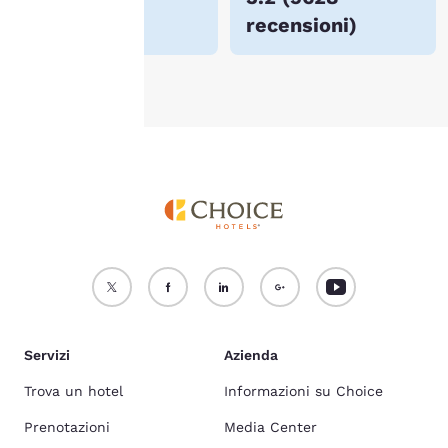
consulta la nostra
Politica
recensioni
)
sui cookie
.
Accetta Tutti i Cookie
Rifiuta tutti i Cookie
Servizi
Azienda
Trova un hotel
Informazioni su Choice
Prenotazioni
Media Center