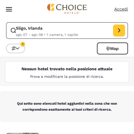
Caricamento completato
Vai A Contenuto Principale
Accedi
Sligo, Irlanda
Modifica la ricerca per Sligo, Irlanda. Data di check-in ago 07, data di
ago 07 - ago 08
•
1 camera, 1 ospite
1
Map
Ordina e filtra
1 filtro attualmente selezionato
Nessun hotel trovato nella posizione attuale
Prova a modificare la posizione di ricerca.
Qui sotto sono elencati hotel aggiuntivi nella zona che non
corrispondono esattamente ai tuoi criteri di ricerca.