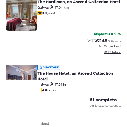
The Hardiman, an Ascend Collection Hotel
The Hardiman, an Ascend Collection
Galway
117.04 km
Valutazione di 3.88 stelle. Buono. 656 recensioni
3.9
(
656
)
17
Risparmia il 10%
€248
Tariffa di barratura:
Tariffa scontata
€275
EUR
/notte
Tariffa per i soci
Visualizza i detta
€247
totale
The House Hotel, an Ascend Collect
VINCITORE
The House Hotel, an Ascend Collection
Hotel
Galway
117.51 km
22
Valutazione di 3.99 stelle. Buono. 767 recensioni
4.0
(
767
)
Al completo
La tua
per le date selezionate
privacy è
Casa
It It
Ireland
importante