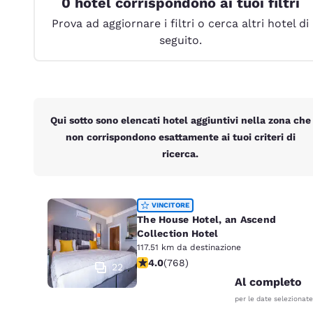
0 hotel corrispondono ai tuoi filtri
Canada
Français
Prova ad aggiornare i filtri o cerca altri hotel di
seguito.
Europa
Deutschla
Deutsch
Spain
Qui sotto sono elencati hotel aggiuntivi nella zona che
English
non corrispondono esattamente ai tuoi criteri di
ricerca.
Ireland
English
United Ki
VINCITORE
English
The House Hotel, an Ascend
Collection Hotel
Asia-Pacifico
117.51 km da destinazione
Valutazione di 3.98 stelle. Buono. 7
4.0
(
768
)
22
Australia
Al completo
English
per le date selezionate