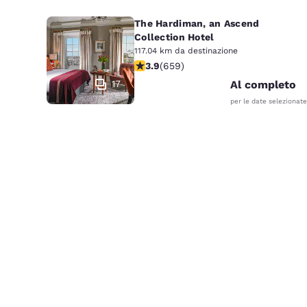
The Hardiman, an Ascend
Collection Hotel
117.04 km da destinazione
Valutazione di 3.88 stelle. Buono. 6
3.9
(
659
)
17
Al completo
per le date selezionate