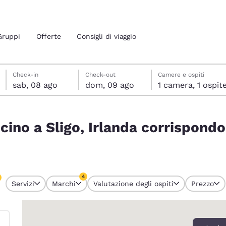
Gruppi
Offerte
Consigli di viaggio
sabato 8 agosto
domenica 9 agosto
domenica 9 agosto data di check-out selezionata
sabato 8 agosto data di check-in selezionata
Check-in
Check-out
Camere e ospiti
sab, 08 ago
dom, 09 ago
1 camera, 1 ospit
ione attuali
ispondono ai tuoi filtri
cino a Sligo, Irlanda corrispondo
 tua lingua preferita
tes
Estados Unidos
América Lat
Español
Español
4
Servizi
Marchi
Valutazione degli ospiti
Prezzo
 attualmente selezionati
atina
Latin America
Canada
4 filtri attualmente selezionati
English
English
0