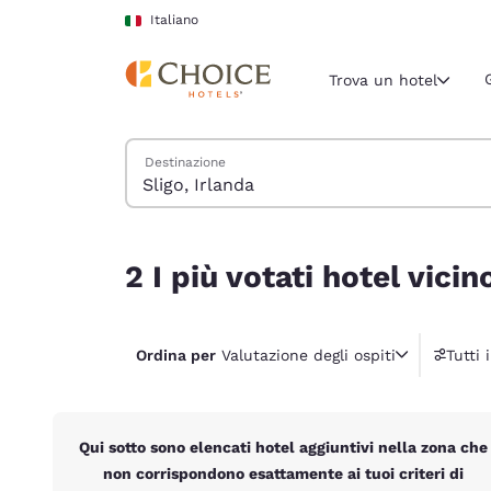
Caricamento completato
Vai A Contenuto Principale
Italiano
Trova un hotel
Cerca hotel
Destinazione
Regione e posiz
Italia
Italiano
2 I più votati hotel vicino a Sligo, Irlanda
2 I più votati hotel vicin
Seleziona la
Americhe
United Sta
Ordina per
Valutazione degli ospiti
Tutti i
English
América L
Português
Qui sotto sono elencati hotel aggiuntivi nella zona che
non corrispondono esattamente ai tuoi criteri di