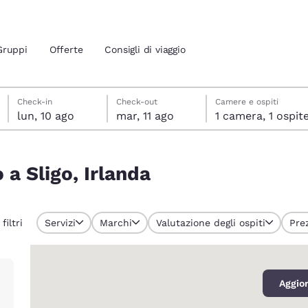
Gruppi
Offerte
Consigli di viaggio
lunedì 10 agosto
martedì 11 agosto
martedì 11 agosto data di check-out selezionata
lunedì 10 agosto data di check-in selezionata
Check-in
Check-out
Camere e ospiti
lun, 10 ago
mar, 11 ago
1 camera, 1 ospit
ione attuali
o a Sligo, Irlanda
 tua lingua preferita
tes
Estados Unidos
América Lat
 filtri
Servizi
Marchi
Valutazione degli ospiti
Pre
Español
Español
0
atina
Latin America
Canada
English
English
Aggior