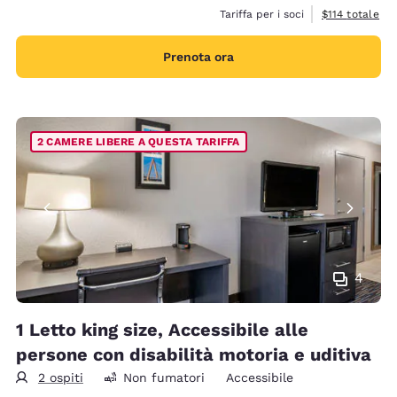
Visualizza i det
Tariffa per i soci
$114
totale
Prenota ora
2 CAMERE LIBERE A QUESTA TARIFFA
4
1 Letto king size, Accessibile alle
persone con disabilità motoria e uditiva
2 ospiti
Non fumatori
Accessibile