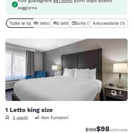
Puoi guadagnare
981 punti
punti dopo questo
soggiorno
Tutte le tipologie di camera (6)
1 letto (4)
2 letti (2)
Suite (1)
Accessibile (1)
4
1 Letto king size
2 ospiti
Non fumatori
$98
Tariffa di barratura:
Tariffa scontata
$109
USD
/notte