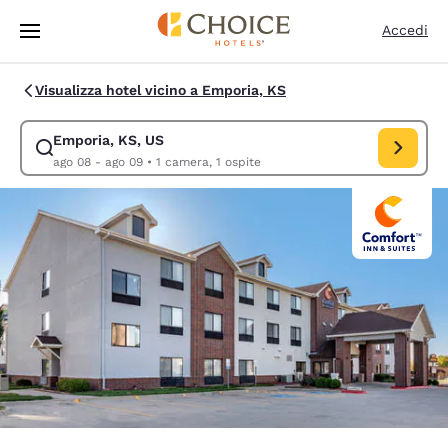
Caricamento completato
Vai A Contenuto Principale
Accedi
Visualizza hotel vicino a Emporia, KS
Emporia, KS, US
Modifica la ricerca per Emporia, KS, US. Data di check-in ago 08, data 
ago 08 - ago 09
•
1 camera, 1 ospite