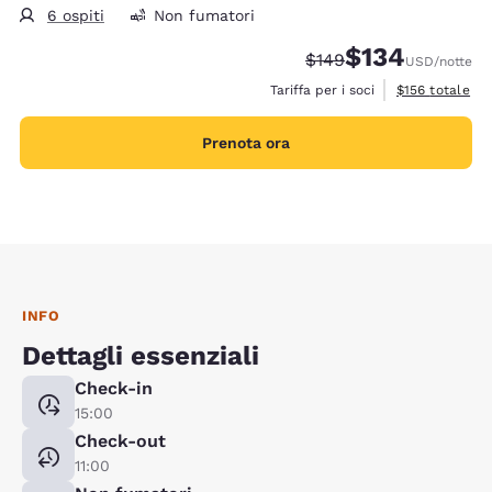
6 ospiti
Non fumatori
$134
Tariffa di barratura:
Tariffa scontata:
$149
USD
/notte
Visualizza i det
Tariffa per i soci
$156
totale
Prenota ora
INFO
Dettagli essenziali
Check-in
15:00
Check-out
11:00