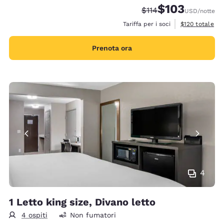
$103
Tariffa di barratura:
Tariffa scontata:
$114
USD
/notte
Visualizza i det
Tariffa per i soci
$120
totale
Prenota ora
4
1 Letto king size, Divano letto
4 ospiti
Non fumatori