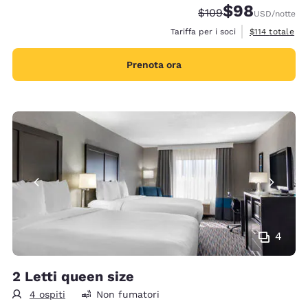
$98
Tariffa di barratura:
Tariffa scontata
$109
USD
/notte
Visualizza i det
Tariffa per i soci
$114
totale
Prenota ora
4
2 Letti queen size
4 ospiti
Non fumatori