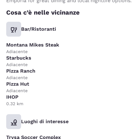
Emporia for great dining and local nightlife options.
Cosa c’è nelle vicinanze
Bar/Ristoranti
Montana Mikes Steak
Adiacente
Starbucks
Adiacente
Pizza Ranch
Adiacente
Pizza Hut
Adiacente
IHOP
0.32 km
Luoghi di interesse
Trysa Soccer Complex