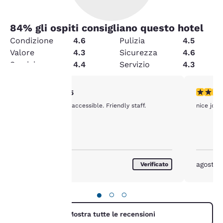
84
% gli ospiti consigliano questo hotel
Condizione
4.6
Pulizia
4.5
Valore
4.3
Sicurezza
4.6
Servizi
4.4
Servizio
4.3
Valutazione di 5 stelle. Eccezionale. 1 recensione
Valutazio
5/5
La tua
Clean and easily accessible. Friendly staff.
nice job g
privacy è
importante
agosto 2026
agosto 
Verificato
Il nostro sito utilizza
cookie, anche di terze
●
○
○
parti, per finalità
analitiche e per offrirti
un'esperienza web
Mostra tutte le recensioni
personalizzata inviandoti