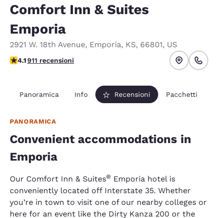
Comfort Inn & Suites
Emporia
2921 W. 18th Avenue
,
Emporia
,
KS
,
66801
,
US
Valutazione di 4.1 stelle. Molto buono.
4.1
911 recensioni
Panoramica
Info
Recensioni
Pacchetti
PANORAMICA
Convenient accommodations in
Emporia
​®
Our Comfort Inn & Suites
Emporia hotel is
conveniently located off Interstate 35. Whether
you’re in town to visit one of our nearby colleges or
here for an event like the Dirty Kanza 200 or the