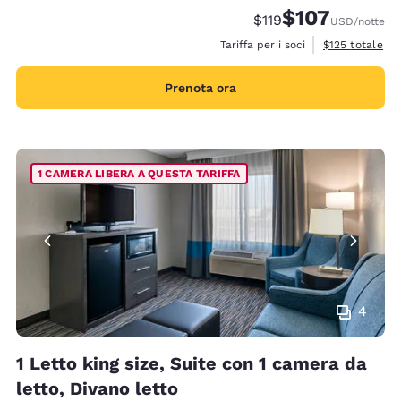
$107
Tariffa di barratura:
Tariffa scontata:
$119
USD
/notte
Visualizza i det
Tariffa per i soci
$125
totale
Prenota ora
1 CAMERA LIBERA A QUESTA TARIFFA
4
1 Letto king size, Suite con 1 camera da
letto, Divano letto