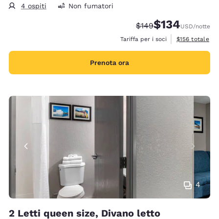
4 ospiti
Non fumatori
$134
Tariffa di barratura:
Tariffa scontata:
$149
USD
/notte
Visualizza i det
Tariffa per i soci
$156
totale
Prenota ora
4
2 Letti queen size, Divano letto