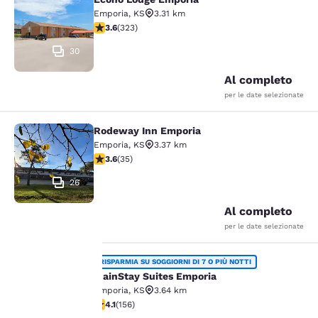
Econo Lodge Emporia
Emporia
,
KS
3.31 km
Valutazione di 3.57 stelle. Buono. 323 recensioni
3.6
(
323
)
30
Al completo
per le date selezionate
Rodeway Inn Emporia
Rodeway Inn Emporia
Emporia
,
KS
3.37 km
Valutazione di 3.57 stelle. Buono. 35 recensioni
3.6
(
35
)
26
Al completo
per le date selezionate
MainStay Suites Emporia
RISPARMIA SU SOGGIORNI DI 7 O PIÙ NOTTI
MainStay Suites Emporia
Emporia
,
KS
3.64 km
La tua
Valutazione di 4.1 stelle. Molto buono. 156 recensioni
4.1
(
156
)
28