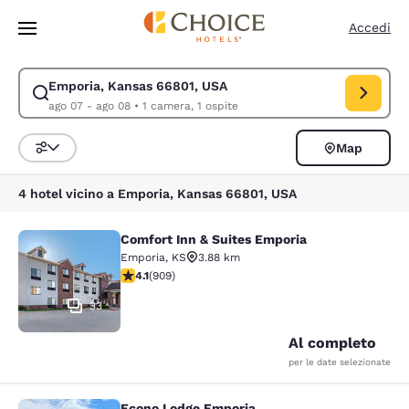
Caricamento completato
Vai A Contenuto Principale
Accedi
Emporia, Kansas 66801, USA
Modifica la ricerca per Emporia, Kansas 66801, USA. Data di check-in a
ago 07 - ago 08
•
1 camera, 1 ospite
Map
Ordina e filtra
4 hotel vicino a Emporia, Kansas 66801, USA
Comfort Inn & Suites Emporia
Comfort Inn & Suites Emporia
Emporia
,
KS
3.88 km
Valutazione di 4.1 stelle. Molto buono. 909 recensioni
4.1
(
909
)
33
Al completo
per le date selezionate
Econo Lodge Emporia