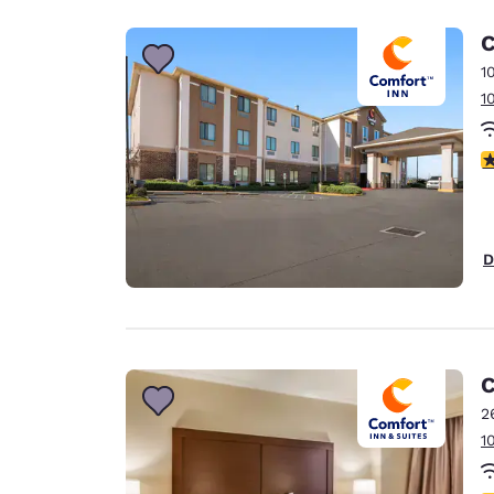
C
1
1
V
D
C
2
1