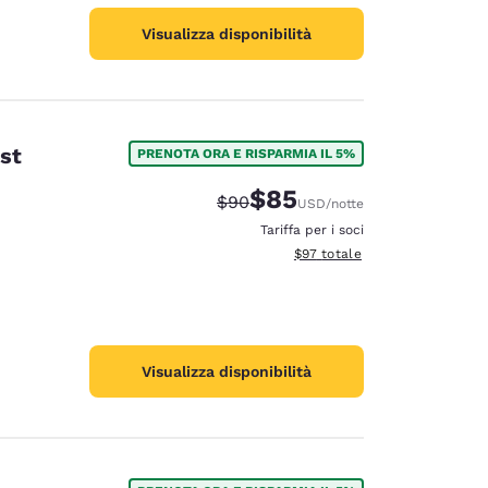
Visualizza disponibilità
st
PRENOTA ORA E RISPARMIA IL 5%
$85
Tariffa di barratura:
Tariffa scontata:
$90
USD
/notte
Tariffa per i soci
Visualizza i dettagli totali stim
$97
totale
Visualizza disponibilità