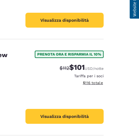
Visualizza disponibilità
New
PRENOTA ORA E RISPARMIA IL 10%
$101
Tariffa di barratura:
Tariffa scontata:
$112
USD
/notte
Tariffa per i soci
Visualizza i dettagli totali stima
$116
totale
Visualizza disponibilità