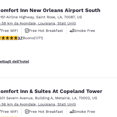
omfort Inn New Orleans Airport South
0151 Airline Highway
,
Saint Rose
,
LA
,
70087
,
US
0.59 km da Avondale, Louisiana, Stati Uniti
Free WiFi
Free Hot Breakfast
Smoke Free
alutazione di 3.7 stelle. Buono. 1171 recensioni
3.7
Buono
(1.171)
ettagli dell’hotel
omfort Inn & Suites At Copeland Tower
601 Severn Avenue
,
Building A
,
Metairie
,
LA
,
70002
,
US
0.56 km da Avondale, Louisiana, Stati Uniti
Free WiFi
Free Hot Breakfast
Smoke Free