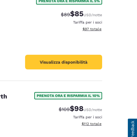
PRENOTA ORA E RISPARMIA IL 5%
$85
Tariffa di barratura:
Tariffa scontata:
$89
USD
/notte
Tariffa per i soci
Visualizza i dettagli totali stim
$97
totale
Visualizza disponibilità
rth
PRENOTA ORA E RISPARMIA IL 10%
$98
Tariffa di barratura:
Tariffa scontata:
$109
USD
/notte
Tariffa per i soci
Visualizza i dettagli totali stima
$112
totale