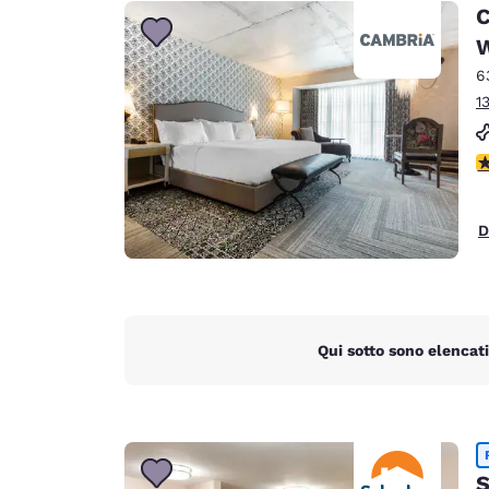
Canada
C
Français
W
Europa
6
1
Deutschla
Deutsch
V
Spain
English
D
Ireland
English
United Ki
English
Qui sotto sono elencati
Asia-Pacifico
Australia
English
S