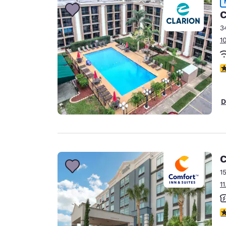
C
3
1
V
D
C
1
1
V