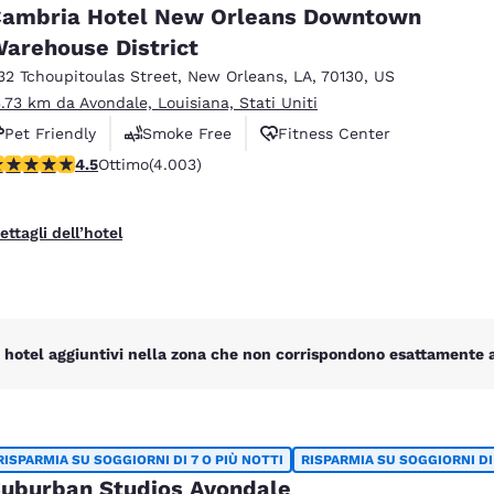
México
Mexico
ambria Hotel New Orleans Downtown
Español
English
arehouse District
32 Tchoupitoulas Street
,
New Orleans
,
LA
,
70130
,
US
3.73 km da Avondale, Louisiana, Stati Uniti
nd
Germany
España
English
Español
Pet Friendly
Smoke Free
Fitness Center
alutazione di 4.49 stelle. Ottimo. 4003 recensioni
4.5
Ottimo
(4.003)
France
France
Français
English
ettagli dell’hotel
Italia
Italy
Italiano
English
ngdom
 hotel aggiuntivi nella zona che non corrispondono esattamente ai 
India
New Zealan
English
English
RISPARMIA SU SOGGIORNI DI 7 O PIÙ NOTTI
RISPARMIA SU SOGGIORNI DI 
uburban Studios Avondale