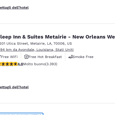
ettagli dell’hotel
leep Inn & Suites Metairie - New Orleans We
601 Utica Street
,
Metairie
,
LA
,
70006
,
US
.94 km da Avondale, Louisiana, Stati Uniti
Free WiFi
Free Hot Breakfast
Smoke Free
alutazione di 4.01 stelle. Molto buono. 3393 recensioni
4.0
Molto buono
(3.393)
ettagli dell’hotel