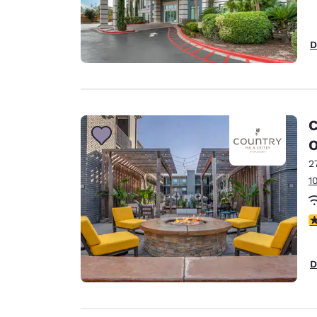
D
C
O
2
1
V
D