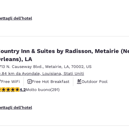
ettagli dell’hotel
ountry Inn & Suites by Radisson, Metairie (
rleans), LA
713 N. Causeway Blvd.
,
Metairie
,
LA
,
70002
,
US
0.84 km da Avondale, Louisiana, Stati Uniti
Free WiFi
Free Hot Breakfast
Outdoor Pool
alutazione di 4.16 stelle. Molto buono. 291 recensioni
4.2
Molto buono
(291)
ettagli dell’hotel