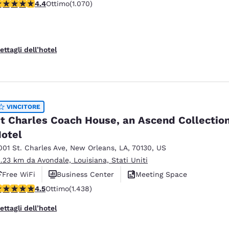
alutazione di 4.38 stelle. Ottimo. 1070 recensioni
4.4
Ottimo
(1.070)
ettagli dell’hotel
VINCITORE
t Charles Coach House, an Ascend Collectio
otel
001 St. Charles Ave
,
New Orleans
,
LA
,
70130
,
US
2.23 km da Avondale, Louisiana, Stati Uniti
Free WiFi
Business Center
Meeting Space
alutazione di 4.54 stelle. Ottimo. 1438 recensioni
4.5
Ottimo
(1.438)
ettagli dell’hotel