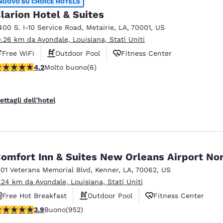
NUOVO SU CHOICE HOTELS
larion Hotel & Suites
400 S. I-10 Service Road
,
Metairie
,
LA
,
70001
,
US
0.26 km da Avondale, Louisiana, Stati Uniti
Free WiFi
Outdoor Pool
Fitness Center
alutazione di 4.17 stelle. Molto buono. 6 recensioni
4.2
Molto buono
(6)
ettagli dell’hotel
omfort Inn & Suites New Orleans Airport No
501 Veterans Memorial Blvd
,
Kenner
,
LA
,
70062
,
US
1.24 km da Avondale, Louisiana, Stati Uniti
Free Hot Breakfast
Outdoor Pool
Fitness Center
alutazione di 3.92 stelle. Buono. 952 recensioni
3.9
Buono
(952)