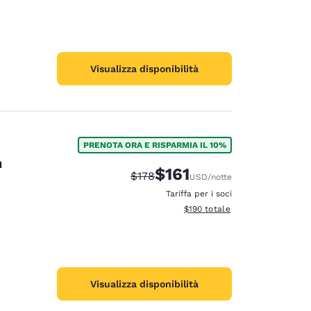
Visualizza disponibilità
PRENOTA ORA E RISPARMIA IL 10%
n
$161
Tariffa di barratura:
Tariffa scontata:
$178
USD
/notte
Tariffa per i soci
Visualizza i dettagli totali stima
$190
totale
Visualizza disponibilità