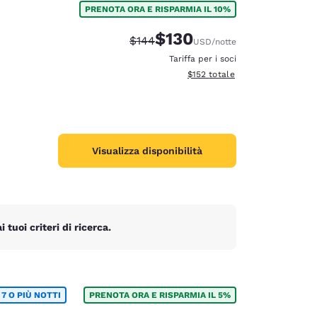
PRENOTA ORA E RISPARMIA IL 10%
$130
Tariffa di barratura:
Tariffa scontata:
$144
USD
/notte
Tariffa per i soci
Visualizza i dettagli totali stima
$152
totale
Visualizza disponibilità
tuoi criteri di ricerca.
d
7 O PIÙ NOTTI
PRENOTA ORA E RISPARMIA IL 5%