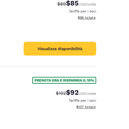
$85
Tariffa di barratura:
Tariffa scontata:
$89
USD
/notte
Tariffa per i soci
Visualizza i dettagli totali stim
$96
totale
Visualizza disponibilità
PRENOTA ORA E RISPARMIA IL 10%
$92
Tariffa di barratura:
Tariffa scontata:
$102
USD
/notte
Tariffa per i soci
Visualizza i dettagli totali stima
$107
totale