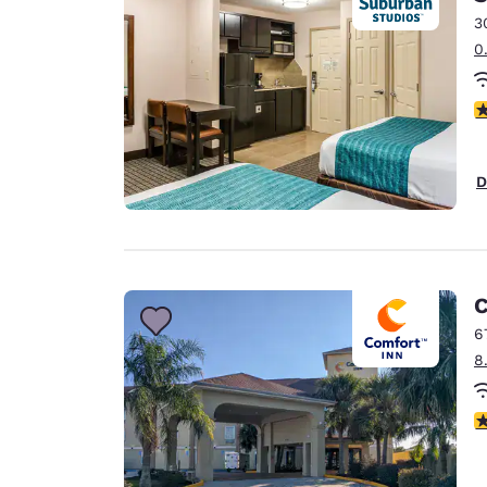
3
0
V
D
C
6
8
V