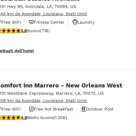
051 Hwy 90
,
Avondale
,
LA
,
70094
,
US
.44 km da Avondale, Louisiana, Stati Uniti
Free WiFi
Fitness Center
Laundry
alutazione di 3.81 stelle. Buono. 718 recensioni
3.8
Buono
(718)
ettagli dell’hotel
omfort Inn Marrero - New Orleans West
751 Westbank Expressway
,
Marrero
,
LA
,
70072
,
US
.09 km da Avondale, Louisiana, Stati Uniti
Free WiFi
Free Hot Breakfast
Outdoor Pool
alutazione di 4.03 stelle. Molto buono. 1206 recensioni
4.0
Molto buono
(1.206)