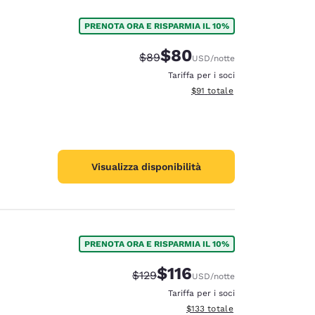
PRENOTA ORA E RISPARMIA IL 10%
$80
Tariffa di barratura:
Tariffa scontata:
$89
USD
/notte
Tariffa per i soci
Visualizza i dettagli totali stim
$91
totale
Visualizza disponibilità
PRENOTA ORA E RISPARMIA IL 10%
$116
Tariffa di barratura:
Tariffa scontata:
$129
USD
/notte
Tariffa per i soci
Visualizza i dettagli totali stima
$133
totale