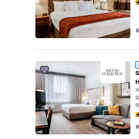
V
D
S
H
2
1
V
D