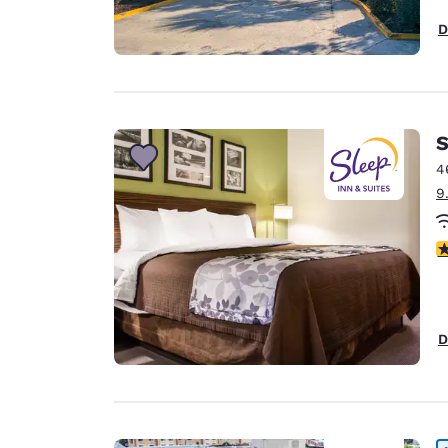
D
S
4
9
V
D