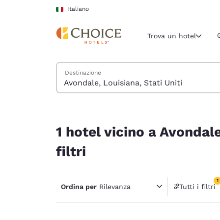
Caricamento completato
Vai A Contenuto Principale
Italiano
Trova un hotel
Cerca hotel
Destinazione
Regione e posiz
Italia
Italiano
1 hotel vicino a Avondale, Louisiana, Stati Uniti c
Seleziona la
1 hotel vicino a Avondale
Americhe
filtri
United Sta
English
1
Ordina per
Rilevanza
Tutti i filtri
América L
1 filtr
Português