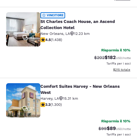
St Charles Coach House, an Ascend 
VINCITORE
St Charles Coach House, an Ascend
Collection Hotel
New Orleans
,
LA
12.23 km
43
Valutazione di 4.54 stelle. Ottimo. 1438 recensioni
4.5
(
1.438
)
Risparmia il 10%
$182
Tariffa di barratura:
Tariffa scontata
$202
USD
/notte
Tariffa per i soci
Visualizza i dett
$215
totale
Comfort Suites Harvey - New Orleans
Comfort Suites Harvey - New Orlea
West
Harvey
,
LA
15.31 km
Valutazione di 3.22 stelle. Buono. 1300 recensioni
3.2
(
1.300
)
27
Risparmia il 10%
$89
Tariffa di barratur
Tariffa scontat
$99
USD
/notte
Tariffa per i soci