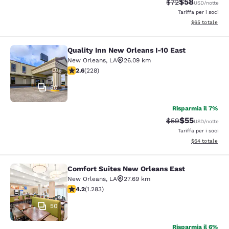
$58
Tariffa di barratur
Tariffa sconta
$72
USD
/notte
Tariffa per i soci
Visualizza i det
$65
totale
Quality Inn New Orleans I-10 East
Quality Inn New Orleans I-10 East
New Orleans
,
LA
26.09 km
Valutazione di 2.58 stelle. Discreto. 228 recensioni
2.6
(
228
)
30
Risparmia il 7%
$55
Tariffa di barratur
Tariffa sconta
$59
USD
/notte
Tariffa per i soci
Visualizza i det
$64
totale
Comfort Suites New Orleans East
Comfort Suites New Orleans East
New Orleans
,
LA
27.69 km
Valutazione di 4.2 stelle. Ottimo. 1283 recensioni
4.2
(
1.283
)
50
Risparmia il 6%