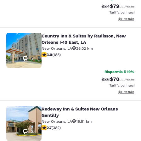
$79
Tariffa di barratur
Tariffa scontat
$84
USD
/notte
Tariffa per i soci
Visualizza i det
$91
totale
Country Inn & Suites by Radisson, New
Country Inn & Suites by Radisson, N
Orleans I-10 East, LA
New Orleans
,
LA
26.02 km
Valutazione di 2.96 stelle. Discreto. 188 recensioni
3.0
(
188
)
32
Risparmia il 19%
$70
Tariffa di barratur
Tariffa scontat
$86
USD
/notte
Tariffa per i soci
Visualizza i det
$81
totale
Rodeway Inn & Suites New Orleans
Rodeway Inn & Suites New Orleans G
Gentilly
New Orleans
,
LA
19.51 km
Valutazione di 2.69 stelle. Discreto. 382 recensioni
2.7
(
382
)
23