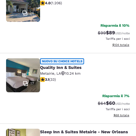
Valutazione di 4.03 stelle. Molto buono. 1206 recensio
4.0
(
1.206
)
26
Risparmia il 10%
$89
Tariffa di barratur
Tariffa scontat
$99
USD
/notte
Tariffa per i soci
Visualizza i dett
$104
totale
Quality Inn & Suites
NUOVO SU CHOICE HOTELS
Quality Inn & Suites
Metairie
,
LA
10.24 km
Valutazione di 3.12 stelle. Buono. 33 recensioni
3.1
(
33
)
17
Risparmia il 7%
$60
Tariffa di barratur
Tariffa scontat
$64
USD
/notte
Tariffa per i soci
Visualizza i det
$68
totale
Sleep Inn & Suites Metairie - New Orleans
Sleep Inn & Suites Metairie - New 