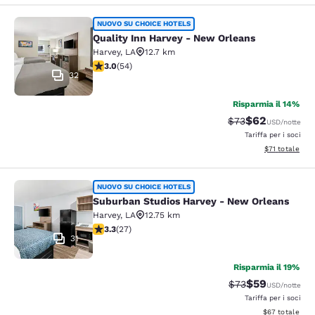
Quality Inn Harvey - New Orleans
NUOVO SU CHOICE HOTELS
Quality Inn Harvey - New Orleans
Harvey
,
LA
12.7 km
Valutazione di 3 stelle. Discreto. 54 recensioni
3.0
(
54
)
32
Risparmia il 14%
$62
Tariffa di barratur
Tariffa scontat
$73
USD
/notte
Tariffa per i soci
Visualizza i det
$71
totale
Suburban Studios Harvey - New Orl
NUOVO SU CHOICE HOTELS
Suburban Studios Harvey - New Orleans
Harvey
,
LA
12.75 km
Valutazione di 3.3 stelle. Buono. 27 recensioni
3.3
(
27
)
31
Risparmia il 19%
$59
Tariffa di barratur
Tariffa sconta
$73
USD
/notte
Tariffa per i soci
Visualizza i det
$67
totale