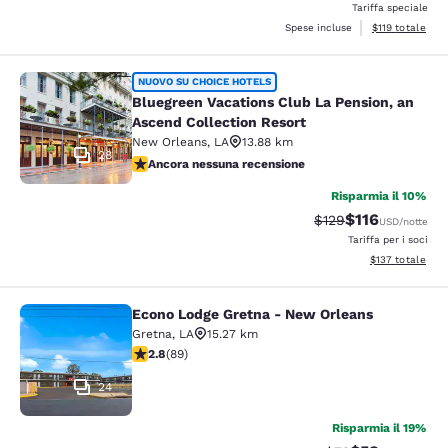
Tariffa speciale
Visualizza i dett
Spese incluse
$119
totale
Bluegreen Vacations Club La Pensio
NUOVO SU CHOICE HOTELS
Bluegreen Vacations Club La Pension, an
Ascend Collection Resort
New Orleans
,
LA
13.88 km
28
Ancora nessuna recensione
Ancora nessuna recensione
Risparmia il 10%
$116
Tariffa di barratura
Tariffa scontat
$129
USD
/notte
Tariffa per i soci
Visualizza i dett
$137
totale
Econo Lodge Gretna - New Orleans
Econo Lodge Gretna - New Orleans
Gretna
,
LA
15.27 km
Valutazione di 2.78 stelle. Discreto. 89 recensioni
2.8
(
89
)
24
Risparmia il 19%