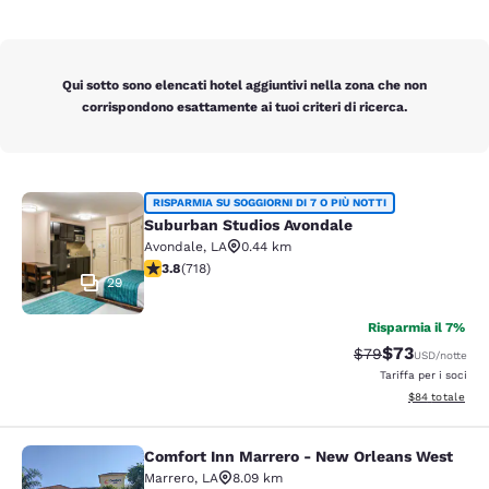
Qui sotto sono elencati hotel aggiuntivi nella zona che non
corrispondono esattamente ai tuoi criteri di ricerca.
Suburban Studios Avondale
RISPARMIA SU SOGGIORNI DI 7 O PIÙ NOTTI
Suburban Studios Avondale
Avondale
,
LA
0.44 km
Valutazione di 3.81 stelle. Buono. 718 recensioni
3.8
(
718
)
29
Risparmia il 7%
$73
Tariffa di barratur
Tariffa sconta
$79
USD
/notte
Tariffa per i soci
Visualizza i det
$84
totale
Comfort Inn Marrero - New Orleans West
Comfort Inn Marrero - New Orleans
Marrero
,
LA
8.09 km