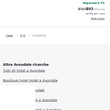
Risparmia il 7%
$93
Tariffa di barratura
Tariffa sconta
$100
USD
/notte
Tariffa per i soci
Visualizza i dett
$106
totale
Casa
It It
Louisiana
Altre Avondale ricerche
Tutti gli hotel a Avondale
Boutique hotel Hotel a Avondale
Offerte hotel a Avondale
Extended Stay Hotel a Avondale
La tua
Animali ammessi Hotel a Avondale