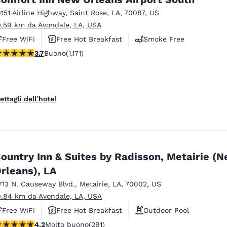
0151 Airline Highway
,
Saint Rose
,
LA
,
70087
,
US
0.59 km da Avondale, LA, USA
Free WiFi
Free Hot Breakfast
Smoke Free
alutazione di 3.7 stelle. Buono. 1171 recensioni
3.7
Buono
(1.171)
ettagli dell’hotel
ountry Inn & Suites by Radisson, Metairie (
rleans), LA
713 N. Causeway Blvd.
,
Metairie
,
LA
,
70002
,
US
0.84 km da Avondale, LA, USA
Free WiFi
Free Hot Breakfast
Outdoor Pool
alutazione di 4.16 stelle. Molto buono. 291 recensioni
4.2
Molto buono
(291)