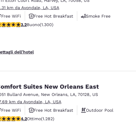
611 Elton Court Road
,
Harvey
,
LA
,
70058
,
US
México
Mexico
Español
English
5.31 km da Avondale, LA, USA
Free WiFi
Free Hot Breakfast
Smoke Free
alutazione di 3.22 stelle. Buono. 1300 recensioni
3.2
Buono
(1.300)
nd
Germany
España
English
Español
France
France
ettagli dell’hotel
Français
English
Italia
Italy
Italiano
English
omfort Suites New Orleans East
ngdom
051 Bullard Avenue
,
New Orleans
,
LA
,
70128
,
US
7.69 km da Avondale, LA, USA
Free WiFi
Free Hot Breakfast
Outdoor Pool
India
New Zealan
alutazione di 4.2 stelle. Ottimo. 1282 recensioni
4.2
Ottimo
(1.282)
English
English