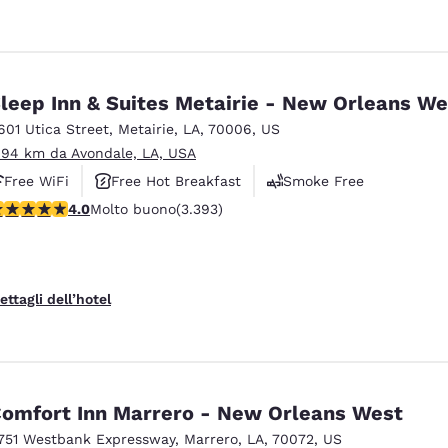
leep Inn & Suites Metairie - New Orleans We
601 Utica Street
,
Metairie
,
LA
,
70006
,
US
.94 km da Avondale, LA, USA
Free WiFi
Free Hot Breakfast
Smoke Free
alutazione di 4.01 stelle. Molto buono. 3393 recensioni
4.0
Molto buono
(3.393)
ettagli dell’hotel
omfort Inn Marrero - New Orleans West
751 Westbank Expressway
,
Marrero
,
LA
,
70072
,
US