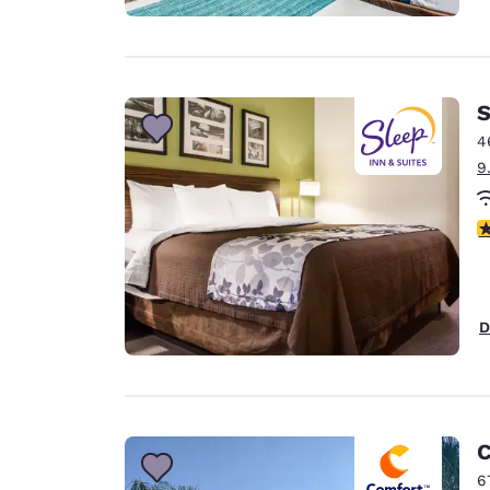
S
4
9
V
D
C
6