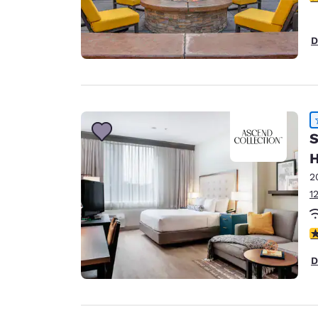
D
S
H
2
1
V
D