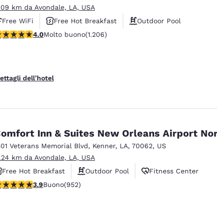
.09 km da Avondale, LA, USA
Free WiFi
Free Hot Breakfast
Outdoor Pool
alutazione di 4.03 stelle. Molto buono. 1206 recensioni
4.0
Molto buono
(1.206)
ettagli dell’hotel
omfort Inn & Suites New Orleans Airport No
501 Veterans Memorial Blvd
,
Kenner
,
LA
,
70062
,
US
1.24 km da Avondale, LA, USA
Free Hot Breakfast
Outdoor Pool
Fitness Center
alutazione di 3.92 stelle. Buono. 952 recensioni
3.9
Buono
(952)