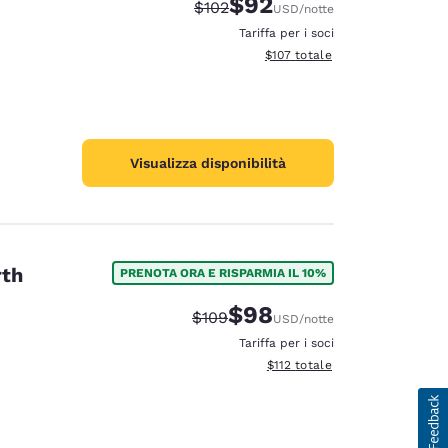
$92
Tariffa di barratura:
Tariffa scontata:
$102
USD
/notte
Tariffa per i soci
Visualizza i dettagli totali stima
$107
totale
Visualizza disponibilità
rth
PRENOTA ORA E RISPARMIA IL 10%
$98
Tariffa di barratura:
Tariffa scontata:
$109
USD
/notte
Tariffa per i soci
Visualizza i dettagli totali stima
$112
totale