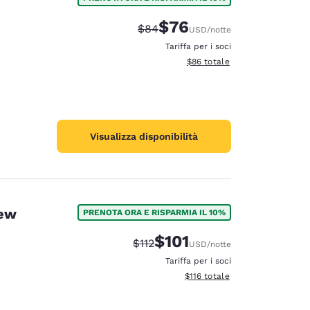
$76
Tariffa di barratura:
Tariffa scontata:
$84
USD
/notte
Tariffa per i soci
Visualizza i dettagli totali stim
$86
totale
Visualizza disponibilità
New
PRENOTA ORA E RISPARMIA IL 10%
$101
Tariffa di barratura:
Tariffa scontata:
$112
USD
/notte
Tariffa per i soci
Visualizza i dettagli totali stima
$116
totale