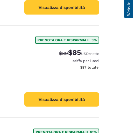
Visualizza disponibilità
PRENOTA ORA E RISPARMIA IL 5%
$85
Tariffa di barratura:
Tariffa scontata:
$89
USD
/notte
Tariffa per i soci
Visualizza i dettagli totali stim
$97
totale
Visualizza disponibilità
PRENOTA ORA E RISPARMIA IL 10%