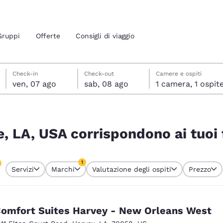
Gruppi
Offerte
Consigli di viaggio
venerdì 7 agosto
sabato 8 agosto
sabato 8 agosto data di check-out selezionata
venerdì 7 agosto data di check-in selezionata
Check-in
Check-out
Camere e ospiti
ven, 07 ago
sab, 08 ago
1 camera, 1 ospit
ione attuali
i tuoi filtri
 tua lingua preferita
, LA, USA corrispondono ai tuoi f
tes
Estados Unidos
América Lat
1
Servizi
Marchi
Valutazione degli ospiti
Prezzo
Español
Español
o attualmente selezionato
1 filtro attualmente selezionato
atina
Latin America
Canada
English
English
omfort Suites Harvey - New Orleans West