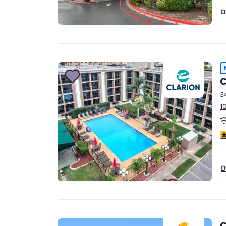
D
C
3
1
V
D
C