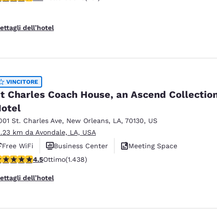
ettagli dell’hotel
VINCITORE
t Charles Coach House, an Ascend Collectio
otel
001 St. Charles Ave
,
New Orleans
,
LA
,
70130
,
US
2.23 km da Avondale, LA, USA
Free WiFi
Business Center
Meeting Space
alutazione di 4.54 stelle. Ottimo. 1438 recensioni
4.5
Ottimo
(1.438)
ettagli dell’hotel