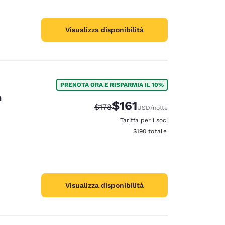
Visualizza disponibilità
PRENOTA ORA E RISPARMIA IL 10%
n
$161
Tariffa di barratura:
Tariffa scontata:
$178
USD
/notte
Tariffa per i soci
Visualizza i dettagli totali stima
$190
totale
Visualizza disponibilità