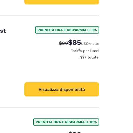
st
PRENOTA ORA E RISPARMIA IL 5%
$85
Tariffa di barratura:
Tariffa scontata:
$90
USD
/notte
Tariffa per i soci
Visualizza i dettagli totali stim
$97
totale
Visualizza disponibilità
PRENOTA ORA E RISPARMIA IL 10%