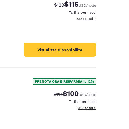
$116
Tariffa di barratura:
Tariffa scontata:
$129
USD
/notte
Tariffa per i soci
Visualizza i dettagli totali stima
$131
totale
Visualizza disponibilità
PRENOTA ORA E RISPARMIA IL 12%
$100
Tariffa di barratura:
Tariffa scontata:
$114
USD
/notte
Tariffa per i soci
Visualizza i dettagli totali stima
$117
totale
d