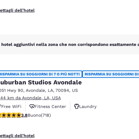
ettagli dell’hotel
 hotel aggiuntivi nella zona che non corrispondono esattamente ai 
RISPARMIA SU SOGGIORNI DI 7 O PIÙ NOTTI
RISPARMIA SU SOGGIORNI DI 
uburban Studios Avondale
051 Hwy 90
,
Avondale
,
LA
,
70094
,
US
.44 km da Avondale, LA, USA
Free WiFi
Fitness Center
Laundry
alutazione di 3.81 stelle. Buono. 718 recensioni
3.8
Buono
(718)
ettagli dell’hotel