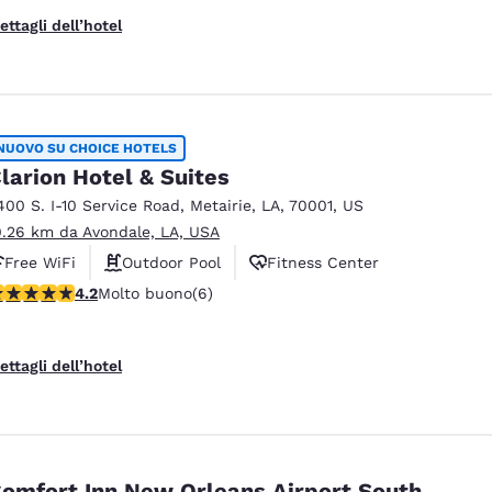
ettagli dell’hotel
NUOVO SU CHOICE HOTELS
larion Hotel & Suites
400 S. I-10 Service Road
,
Metairie
,
LA
,
70001
,
US
0.26 km da Avondale, LA, USA
Free WiFi
Outdoor Pool
Fitness Center
alutazione di 4.17 stelle. Molto buono. 6 recensioni
4.2
Molto buono
(6)
ettagli dell’hotel
omfort Inn New Orleans Airport South