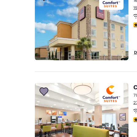
1
Canada
Français
1
Europa
V
Deutschla
Deutsch
Spain
D
English
Ireland
English
C
United Ki
English
7
2
Asia-Pacifico
Australia
V
English