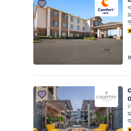
1
1
V
D
C
O
2
1
V