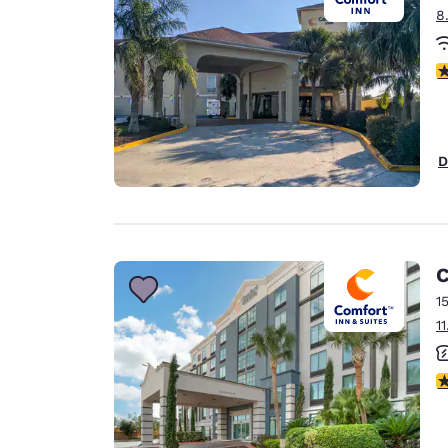
8
V
D
C
1
1
V