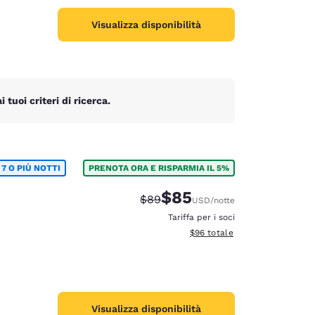
Visualizza disponibilità
tuoi criteri di ricerca.
7 O PIÙ NOTTI
PRENOTA ORA E RISPARMIA IL 5%
$85
Tariffa di barratura:
Tariffa scontata:
$89
USD
/notte
Tariffa per i soci
Visualizza i dettagli totali stim
$96
totale
Visualizza disponibilità