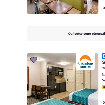
D
Qui sotto sono elencati
S
3
0
V
D