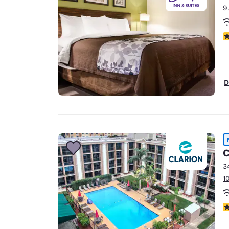
9
V
D
C
3
1
V