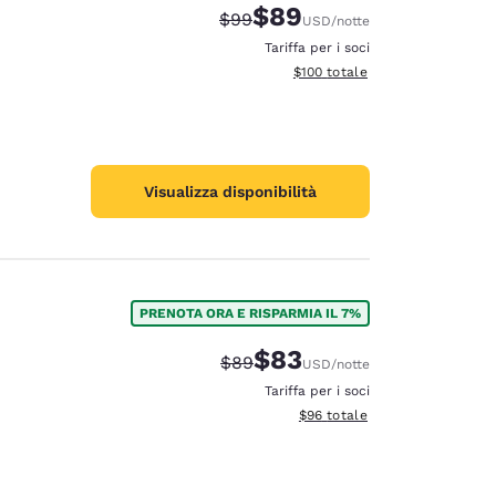
$89
Tariffa di barratura:
Tariffa scontata:
$99
USD
/notte
Tariffa per i soci
Visualizza i dettagli totali stima
$100
totale
Visualizza disponibilità
PRENOTA ORA E RISPARMIA IL 7%
$83
Tariffa di barratura:
Tariffa scontata:
$89
USD
/notte
Tariffa per i soci
Visualizza i dettagli totali stim
$96
totale
d