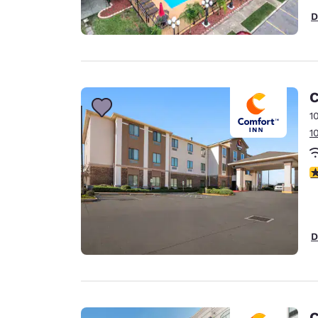
D
C
1
1
V
D
C