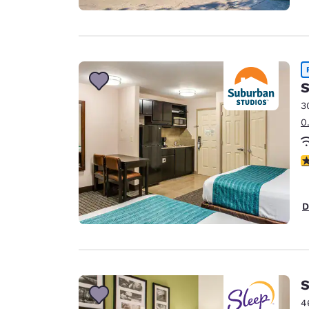
S
3
0
V
D
S
4