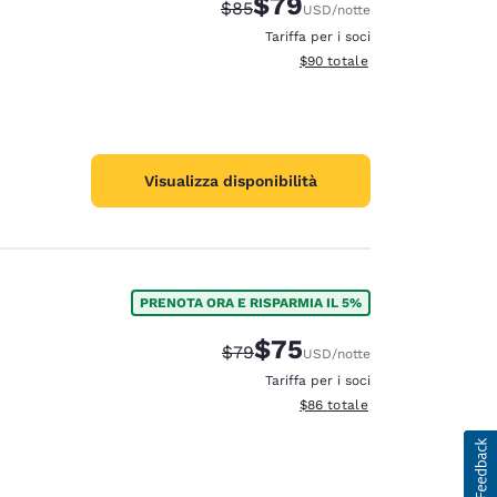
$79
Tariffa di barratura:
Tariffa scontata:
$85
USD
/notte
Tariffa per i soci
Visualizza i dettagli totali stim
$90
totale
Visualizza disponibilità
PRENOTA ORA E RISPARMIA IL 5%
$75
Tariffa di barratura:
Tariffa scontata:
$79
USD
/notte
Tariffa per i soci
Visualizza i dettagli totali stim
$86
totale