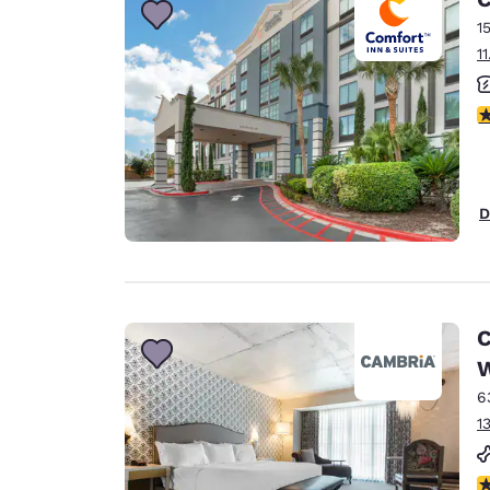
1
1
V
D
C
W
6
1
V