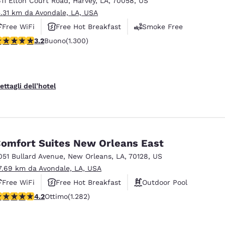
611 Elton Court Road
,
Harvey
,
LA
,
70058
,
US
México
Mexico
Español
English
5.31 km da Avondale, LA, USA
Free WiFi
Free Hot Breakfast
Smoke Free
alutazione di 3.22 stelle. Buono. 1300 recensioni
3.2
Buono
(1.300)
nd
Germany
España
English
Español
France
France
ettagli dell’hotel
Français
English
Italia
Italy
Italiano
English
omfort Suites New Orleans East
ngdom
051 Bullard Avenue
,
New Orleans
,
LA
,
70128
,
US
7.69 km da Avondale, LA, USA
Free WiFi
Free Hot Breakfast
Outdoor Pool
India
New Zealan
alutazione di 4.2 stelle. Ottimo. 1282 recensioni
4.2
Ottimo
(1.282)
English
English