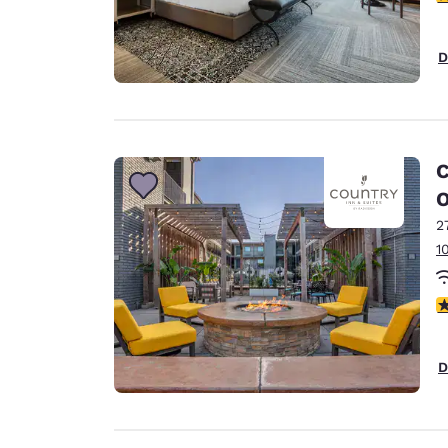
D
C
O
2
1
V
D