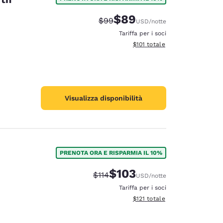
$89
Tariffa di barratura:
Tariffa scontata:
$99
USD
/notte
Tariffa per i soci
Visualizza i dettagli totali stima
$101
totale
Visualizza disponibilità
PRENOTA ORA E RISPARMIA IL 10%
$103
Tariffa di barratura:
Tariffa scontata:
$114
USD
/notte
Tariffa per i soci
Visualizza i dettagli totali stima
$121
totale