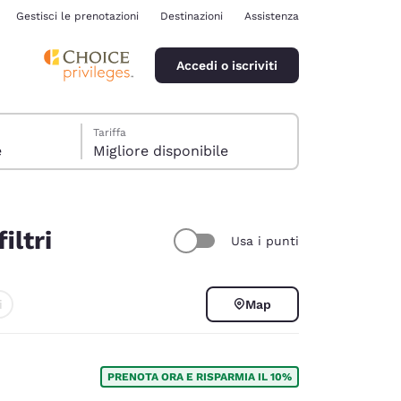
Gestisci le prenotazioni
Destinazioni
Assistenza
Accedi o iscriviti
Tariffa
e
Migliore disponibile
iltri
Usa i punti
ina
i
Map
PRENOTA ORA E RISPARMIA IL 10%