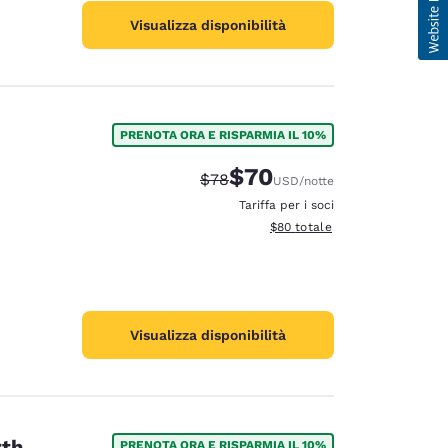
Visualizza disponibilità
PRENOTA ORA E RISPARMIA IL 10%
$70
Tariffa di barratura:
Tariffa scontata:
$78
USD
/notte
Tariffa per i soci
Visualizza i dettagli totali stim
$80
totale
Visualizza disponibilità
rth
PRENOTA ORA E RISPARMIA IL 10%