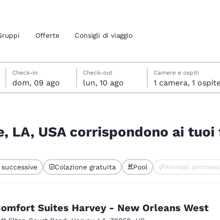
Gruppi
Offerte
Consigli di viaggio
domenica 9 agosto
lunedì 10 agosto
lunedì 10 agosto data di check-out selezionata
domenica 9 agosto data di check-in selezionata
Check-in
Check-out
Camere e ospiti
dom, 09 ago
lun, 10 ago
1 camera, 1 ospit
ione attuali
i tuoi filtri
 tua lingua preferita
, LA, USA corrispondono ai tuoi f
tes
Estados Unidos
América Lat
i successive
Colazione gratuita
Pool
Animali ammess
Español
Español
elezionato
atina
Latin America
Canada
English
English
omfort Suites Harvey - New Orleans West