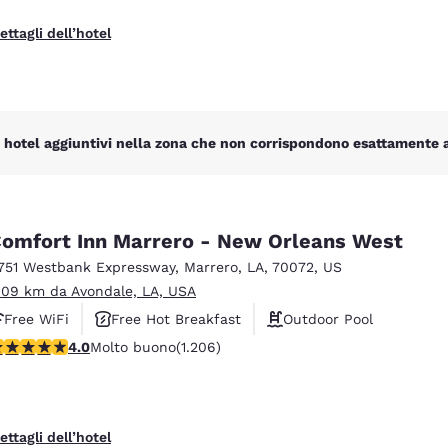
ettagli dell’hotel
 hotel aggiuntivi nella zona che non corrispondono esattamente ai 
omfort Inn Marrero - New Orleans West
751 Westbank Expressway
,
Marrero
,
LA
,
70072
,
US
.09 km da Avondale, LA, USA
Free WiFi
Free Hot Breakfast
Outdoor Pool
alutazione di 4.03 stelle. Molto buono. 1206 recensioni
4.0
Molto buono
(1.206)
ettagli dell’hotel