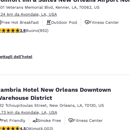
501 Veterans Memorial Blvd
,
Kenner
,
LA
,
70062
,
US
1.24 km da Avondale, LA, USA
Free Hot Breakfast
Outdoor Pool
Fitness Center
alutazione di 3.92 stelle. Buono. 952 recensioni
3.9
Buono
(952)
ettagli dell’hotel
ambria Hotel New Orleans Downtown
arehouse District
32 Tchoupitoulas Street
,
New Orleans
,
LA
,
70130
,
US
3.73 km da Avondale, LA, USA
Pet Friendly
Smoke Free
Fitness Center
alutazione di 4.49 stelle. Ottimo. 4003 recensioni
4.5
Ottimo
(4.003)