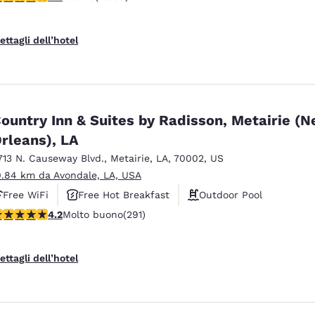
ettagli dell’hotel
ountry Inn & Suites by Radisson, Metairie (
rleans), LA
713 N. Causeway Blvd.
,
Metairie
,
LA
,
70002
,
US
0.84 km da Avondale, LA, USA
Free WiFi
Free Hot Breakfast
Outdoor Pool
alutazione di 4.16 stelle. Molto buono. 291 recensioni
4.2
Molto buono
(291)
ettagli dell’hotel