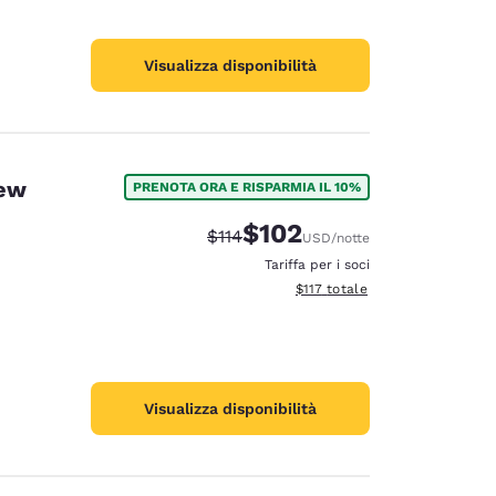
Visualizza disponibilità
New
PRENOTA ORA E RISPARMIA IL 10%
$102
Tariffa di barratura:
Tariffa scontata:
$114
USD
/notte
Tariffa per i soci
Visualizza i dettagli totali stima
$117
totale
Visualizza disponibilità