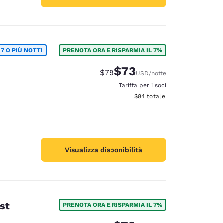
7 O PIÙ NOTTI
PRENOTA ORA E RISPARMIA IL 7%
$73
Tariffa di barratura:
Tariffa scontata:
$79
USD
/notte
Tariffa per i soci
Visualizza i dettagli totali stim
$84
totale
Visualizza disponibilità
st
PRENOTA ORA E RISPARMIA IL 7%