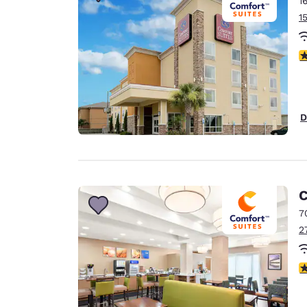
1
Canada
Français
1
Europa
V
Deutschla
Deutsch
Spain
D
English
Ireland
English
C
United Ki
English
7
2
Asia-Pacifico
Australia
V
English