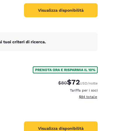
Visualizza disponibilità
tuoi criteri di ricerca.
PRENOTA ORA E RISPARMIA IL 10%
$72
Tariffa di barratura:
Tariffa scontata:
$80
USD
/notte
Tariffa per i soci
Visualizza i dettagli totali stim
$84
totale
Visualizza disponibilità