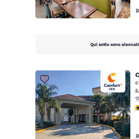
D
Qui sotto sono elencati
C
6
8
V
D