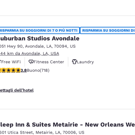
RISPARMIA SU SOGGIORNI DI 7 O PIÙ NOTTI
RISPARMIA SU SOGGIORNI DI 
uburban Studios Avondale
051 Hwy 90
,
Avondale
,
LA
,
70094
,
US
.44 km da Avondale, LA, USA
Free WiFi
Fitness Center
Laundry
alutazione di 3.81 stelle. Buono. 718 recensioni
3.8
Buono
(718)
ettagli dell’hotel
leep Inn & Suites Metairie - New Orleans We
601 Utica Street
,
Metairie
,
LA
,
70006
,
US