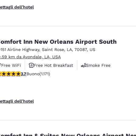
ettagli dell’hotel
omfort Inn New Orleans Airport South
0151 Airline Highway
,
Saint Rose
,
LA
,
70087
,
US
0.59 km da Avondale, LA, USA
Free WiFi
Free Hot Breakfast
Smoke Free
alutazione di 3.7 stelle. Buono. 1171 recensioni
3.7
Buono
(1.171)
ettagli dell’hotel
omfort Inn & Suites New Orleans Airport No