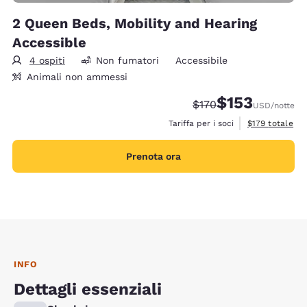
2 Queen Beds, Mobility and Hearing
Accessible
4 ospiti
Non fumatori
Accessibile
Animali non ammessi
$153
Tariffa di barratura:
Tariffa scontata:
$170
USD
/notte
Visualizza i det
Tariffa per i soci
$179
totale
Prenota ora
INFO
Dettagli essenziali