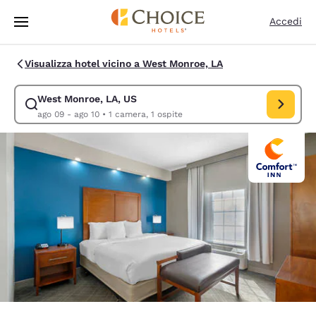
Caricamento completato
Vai A Contenuto Principale
Accedi
Visualizza hotel vicino a West Monroe, LA
West Monroe, LA, US
Modifica la ricerca per West Monroe, LA, US. Data di check-in ago 09, 
ago 09 - ago 10
•
1 camera, 1 ospite