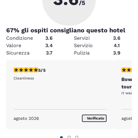
/5
67
% gli ospiti consigliano questo hotel
Condizione
3.6
Servizi
3.6
Valore
3.4
Servizio
4.1
Sicurezza
3.7
Pulizia
3.9
Valutazione di 5 stelle. Eccezionale. 1 recensione
Valutazio
5/5
Cleanliness
Bowli
tourn
It was cl
agosto 2026
agosto 
Verificato
●
○
○