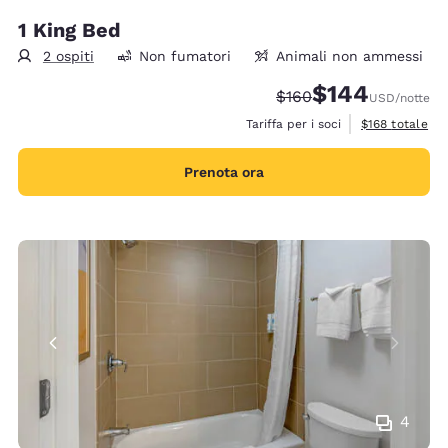
1 King Bed
2 ospiti
Non fumatori
Animali non ammessi
$144
Tariffa di barratura:
Tariffa scontata:
$160
USD
/notte
Visualizza i det
Tariffa per i soci
$168
totale
Prenota ora
4