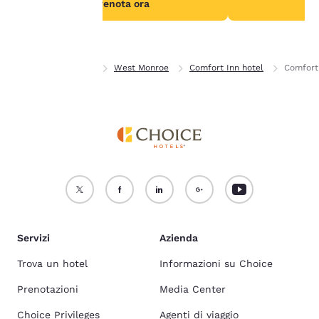
Prenota ora
Pr
Accetta Tutti i Cookie
Rifiuta tutti i Cookie
Casa
Louisiana
West Monroe
Comfort Inn hotel
Comfort
Servizi
Azienda
Trova un hotel
Informazioni su Choice
Prenotazioni
Media Center
Choice Privileges
Agenti di viaggio