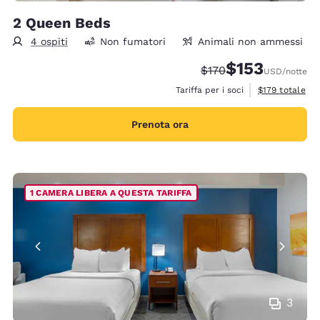
2 Queen Beds
4 ospiti
Non fumatori
Animali non ammessi
$153
Tariffa di barratura:
Tariffa scontata:
$170
USD
/notte
Visualizza i det
Tariffa per i soci
$179
totale
Prenota ora
1 CAMERA LIBERA A QUESTA TARIFFA
3