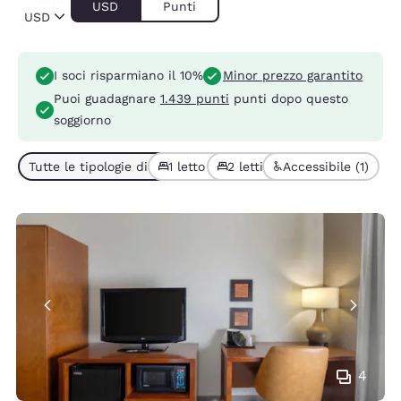
USD
Punti
USD
I soci risparmiano il 10%
Minor prezzo garantito
Puoi guadagnare
1.439 punti
punti dopo questo
soggiorno
Tutte le tipologie di camera (3)
1 letto (1)
2 letti (2)
Accessibile (1)
4