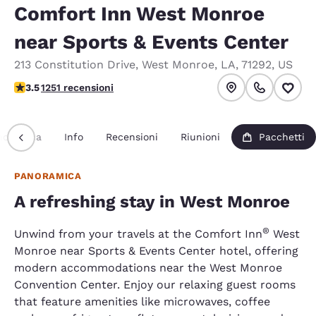
Comfort Inn West Monroe
near Sports & Events Center
213 Constitution Drive
,
West Monroe
,
LA
,
71292
,
US
Valutazione di 3.55 stelle. Buono.
3.5
1251 recensioni
noramica
Info
Recensioni
Riunioni
Pacchetti
PANORAMICA
A refreshing stay in West Monroe
®
Unwind from your travels at the Comfort Inn
West
Monroe near Sports & Events Center hotel, offering
modern accommodations near the West Monroe
Convention Center. Enjoy our relaxing guest rooms
that feature amenities like microwaves, coffee