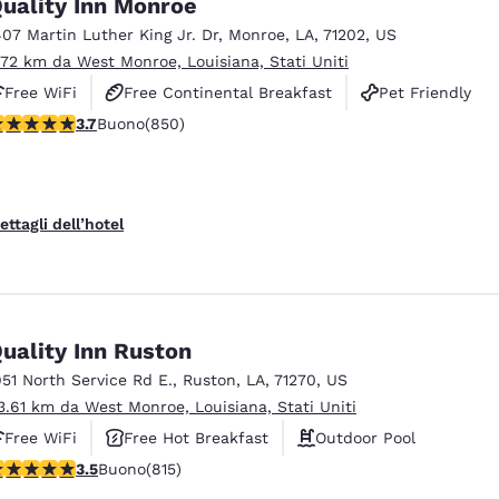
uality Inn Monroe
407 Martin Luther King Jr. Dr
,
Monroe
,
LA
,
71202
,
US
.72 km da West Monroe, Louisiana, Stati Uniti
Free WiFi
Free Continental Breakfast
Pet Friendly
alutazione di 3.7 stelle. Buono. 850 recensioni
3.7
Buono
(850)
ettagli dell’hotel
uality Inn Ruston
951 North Service Rd E.
,
Ruston
,
LA
,
71270
,
US
3.61 km da West Monroe, Louisiana, Stati Uniti
Free WiFi
Free Hot Breakfast
Outdoor Pool
alutazione di 3.52 stelle. Buono. 815 recensioni
3.5
Buono
(815)