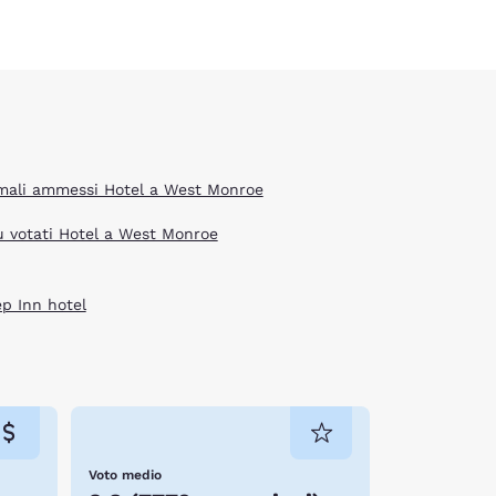
mali ammessi Hotel a West Monroe
iù votati Hotel a West Monroe
ep Inn hotel
Voto medio