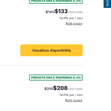
PRENOTA ORA E RISPARMIA IL 5%
$133
Tariffa di barratura:
Tariffa scontata:
$140
USD
/notte
Tariffa per i soci
Visualizza i dettagli totali stima
$156
totale
Visualizza disponibilità
PRENOTA ORA E RISPARMIA IL 5%
$208
Tariffa di barratura:
Tariffa scontata:
$219
USD
/notte
Tariffa per i soci
Visualizza i dettagli totali stimat
$242
totale