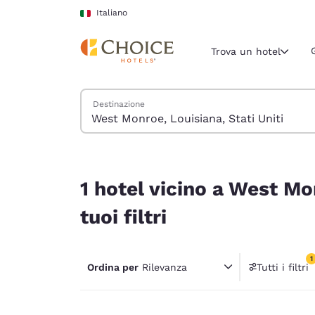
Caricamento completato
Vai A Contenuto Principale
Italiano
Trova un hotel
Cerca hotel
Destinazione
Regione e posiz
Italia
Italiano
1 hotel vicino a West Monroe, Louisiana, Stati Uni
Seleziona la
1 hotel vicino a West Mo
Americhe
tuoi filtri
United Sta
English
1
Ordina per
Rilevanza
Tutti i filtri
América L
1 filtr
Português