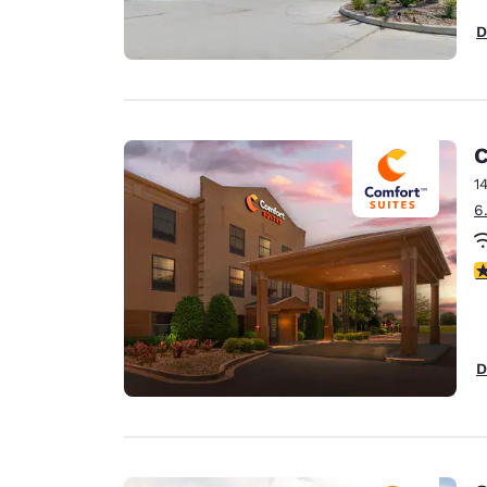
D
C
1
6
V
D