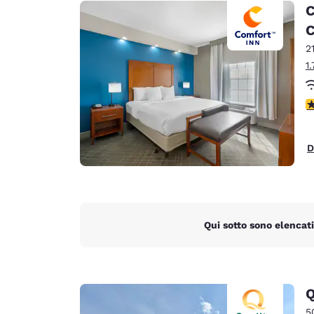
Canada
C
Français
C
Europa
2
1
Deutschla
Deutsch
V
Spain
English
D
Ireland
English
United Ki
English
Qui sotto sono elencati
Asia-Pacifico
Australia
English
Q
5