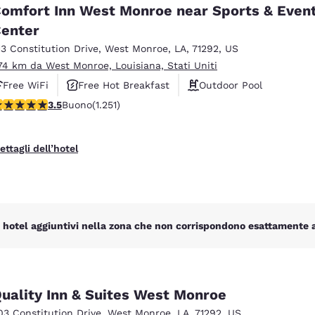
México
Mexico
omfort Inn West Monroe near Sports & Even
Español
English
enter
13 Constitution Drive
,
West Monroe
,
LA
,
71292
,
US
.74 km da West Monroe, Louisiana, Stati Uniti
nd
Germany
España
English
Español
Free WiFi
Free Hot Breakfast
Outdoor Pool
alutazione di 3.55 stelle. Buono. 1251 recensioni
3.5
Buono
(1.251)
France
France
Français
English
ettagli dell’hotel
Italia
Italy
Italiano
English
ngdom
 hotel aggiuntivi nella zona che non corrispondono esattamente ai 
India
New Zealan
English
English
uality Inn & Suites West Monroe
03 Constitution Drive
,
West Monroe
,
LA
,
71292
,
US