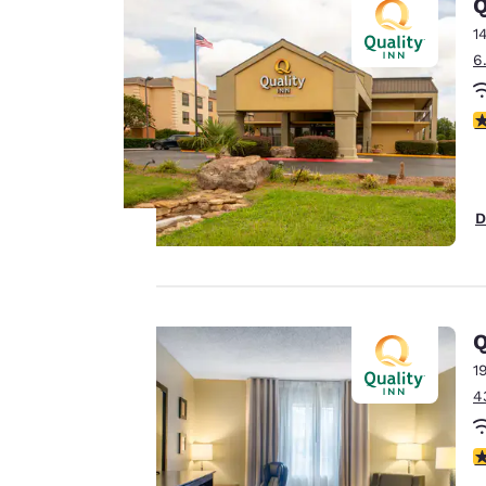
Q
1
6
V
D
La tua
privacy è
Q
1
importante
4
Il nostro sito utilizza
V
cookie, anche di terze