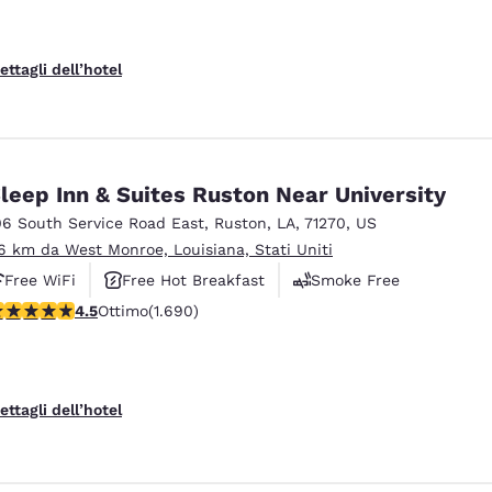
ettagli dell’hotel
leep Inn & Suites Ruston Near University
06 South Service Road East
,
Ruston
,
LA
,
71270
,
US
6 km da West Monroe, Louisiana, Stati Uniti
Free WiFi
Free Hot Breakfast
Smoke Free
alutazione di 4.49 stelle. Ottimo. 1690 recensioni
4.5
Ottimo
(1.690)
ettagli dell’hotel
Rifiuta tutti i Cookie
Impostazioni Cook