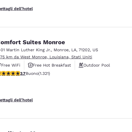
ettagli dell’hotel
omfort Suites Monroe
401 Martin Luther King Jr.
,
Monroe
,
LA
,
71202
,
US
.75 km da West Monroe, Louisiana, Stati Uniti
Free WiFi
Free Hot Breakfast
Outdoor Pool
alutazione di 3.69 stelle. Buono. 1321 recensioni
3.7
Buono
(1.321)
ettagli dell’hotel