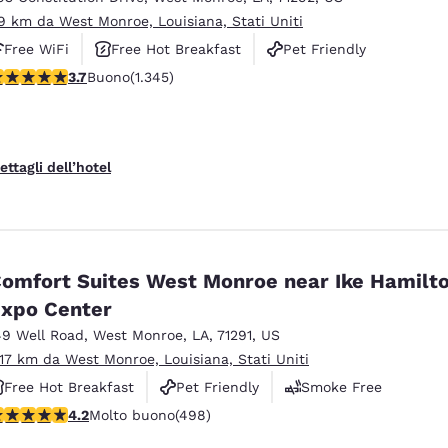
.9 km da West Monroe, Louisiana, Stati Uniti
Free WiFi
Free Hot Breakfast
Pet Friendly
alutazione di 3.71 stelle. Buono. 1345 recensioni
3.7
Buono
(1.345)
ettagli dell’hotel
omfort Suites West Monroe near Ike Hamilt
xpo Center
49 Well Road
,
West Monroe
,
LA
,
71291
,
US
.17 km da West Monroe, Louisiana, Stati Uniti
Free Hot Breakfast
Pet Friendly
Smoke Free
alutazione di 4.15 stelle. Molto buono. 498 recensioni
4.2
Molto buono
(498)