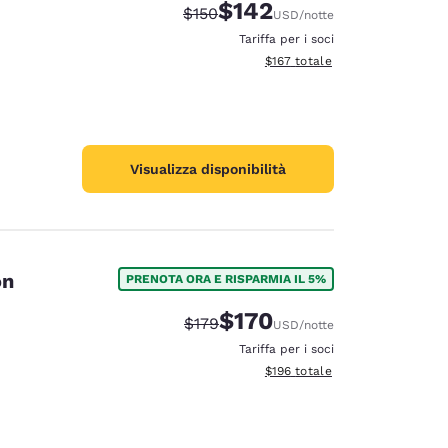
$142
Tariffa di barratura:
Tariffa scontata:
$150
USD
/notte
Tariffa per i soci
Visualizza i dettagli totali stima
$167
totale
Visualizza disponibilità
on
PRENOTA ORA E RISPARMIA IL 5%
$170
Tariffa di barratura:
Tariffa scontata:
$179
USD
/notte
Tariffa per i soci
Visualizza i dettagli totali stima
$196
totale