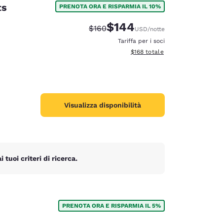
ts
PRENOTA ORA E RISPARMIA IL 10%
$144
Tariffa di barratura:
Tariffa scontata:
$160
USD
/notte
Tariffa per i soci
Visualizza i dettagli totali stima
$168
totale
Visualizza disponibilità
tuoi criteri di ricerca.
d
PRENOTA ORA E RISPARMIA IL 5%