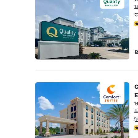
1
V
D
C
E
1
4
V