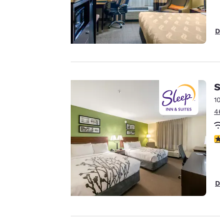
parti, per finalità
analitiche e per
D
offrirti un'esperienza
web personalizzata
inviandoti annunci
pubblicitari in linea
con le tue preferenze
S
di navigazione. Questo
1
significa che
4
possiamo ricordare i
tuoi dati, mostrarti i
prodotti di tuo
V
interesse e
continuare a
migliorare i nostri
D
servizi. Puoi
Accetta Tutti i Cookie
modificare queste
impostazioni in
qualsiasi momento