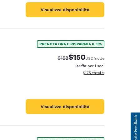
Visualizza disponibilità
PRENOTA ORA E RISPARMIA IL 5%
$150
Tariffa di barratura:
Tariffa scontata:
$158
USD
/notte
Tariffa per i soci
Visualizza i dettagli totali stima
$175
totale
Visualizza disponibilità