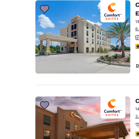
Canada
C
Français
E
Europa
1
6
Deutschla
Deutsch
V
Spain
English
D
Ireland
English
United Ki
English
C
Asia-Pacifico
1
3
Australia
English
V