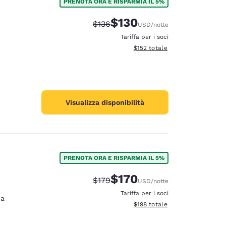
PRENOTA ORA E RISPARMIA IL 5%
$130
Tariffa di barratura:
Tariffa scontata:
$136
USD
/notte
Tariffa per i soci
Visualizza i dettagli totali stima
$152
totale
Visualizza disponibilità
PRENOTA ORA E RISPARMIA IL 5%
$170
Tariffa di barratura:
Tariffa scontata:
$179
USD
/notte
Tariffa per i soci
na
Visualizza i dettagli totali stima
$198
totale