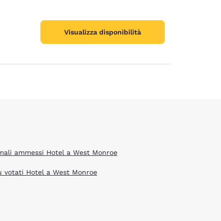
ie
Visualizza disponibilità
mali ammessi Hotel a West Monroe
iù votati Hotel a West Monroe