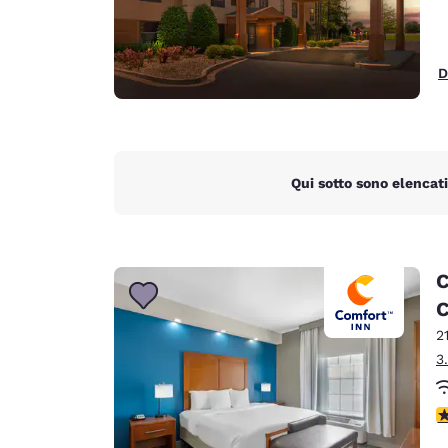
D
Qui sotto sono elencati
C
C
2
3
V