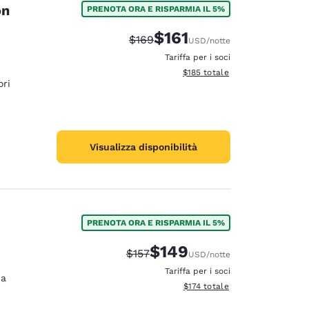
on
PRENOTA ORA E RISPARMIA IL 5%
$161
Tariffa di barratura:
Tariffa scontata:
$169
USD
/notte
Tariffa per i soci
Visualizza i dettagli totali stima
$185
totale
ri
Visualizza disponibilità
PRENOTA ORA E RISPARMIA IL 5%
$149
Tariffa di barratura:
Tariffa scontata:
$157
USD
/notte
d
Tariffa per i soci
na
Visualizza i dettagli totali stima
$174
totale