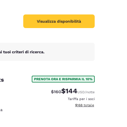
Visualizza disponibilità
tuoi criteri di ricerca.
ts
PRENOTA ORA E RISPARMIA IL 10%
$144
Tariffa di barratura:
Tariffa scontata:
$160
USD
/notte
Tariffa per i soci
Visualizza i dettagli totali stima
$168
totale
na