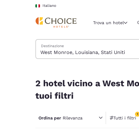
Caricamento completato
Vai A Contenuto Principale
Italiano
Trova un hotel
Cerca hotel
Destinazione
Regione e posiz
Italia
Italiano
2 hotel vicino a West Monroe, Louisiana, Stati Uni
Seleziona la
2 hotel vicino a West Mo
Americhe
tuoi filtri
United Sta
English
1
Ordina per
Rilevanza
Tutti i filtri
América L
1 filtr
Português