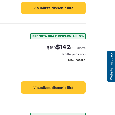
Visualizza disponibilità
PRENOTA ORA E RISPARMIA IL 5%
$142
Tariffa di barratura:
Tariffa scontata:
$150
USD
/notte
Tariffa per i soci
Visualizza i dettagli totali stima
$167
totale
Visualizza disponibilità