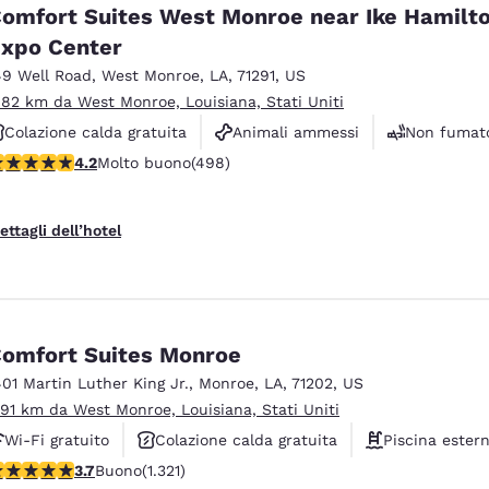
México
Mexico
omfort Suites West Monroe near Ike Hamilt
Español
English
xpo Center
49 Well Road
,
West Monroe
,
LA
,
71291
,
US
.82 km da West Monroe, Louisiana, Stati Uniti
nd
Germany
España
English
Español
Colazione calda gratuita
Animali ammessi
Non fumato
alutazione di 4.15 stelle. Molto buono. 498 recensioni
4.2
Molto buono
(498)
France
France
Français
English
ettagli dell’hotel
Italia
Italy
Italiano
English
ngdom
omfort Suites Monroe
401 Martin Luther King Jr.
,
Monroe
,
LA
,
71202
,
US
.91 km da West Monroe, Louisiana, Stati Uniti
India
New Zealan
Wi-Fi gratuito
Colazione calda gratuita
Piscina ester
English
English
alutazione di 3.69 stelle. Buono. 1321 recensioni
3.7
Buono
(1.321)