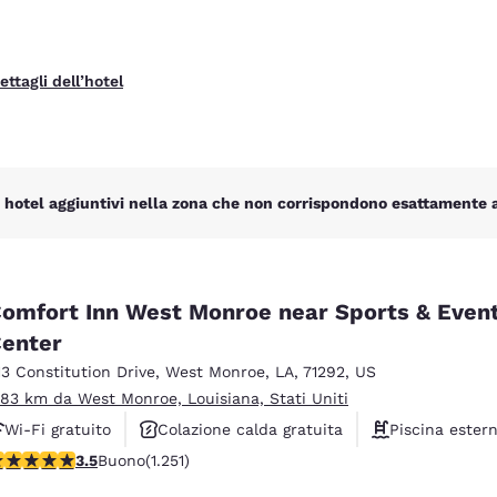
ettagli dell’hotel
 hotel aggiuntivi nella zona che non corrispondono esattamente ai 
omfort Inn West Monroe near Sports & Even
enter
13 Constitution Drive
,
West Monroe
,
LA
,
71292
,
US
.83 km da West Monroe, Louisiana, Stati Uniti
Wi-Fi gratuito
Colazione calda gratuita
Piscina ester
alutazione di 3.55 stelle. Buono. 1251 recensioni
3.5
Buono
(1.251)