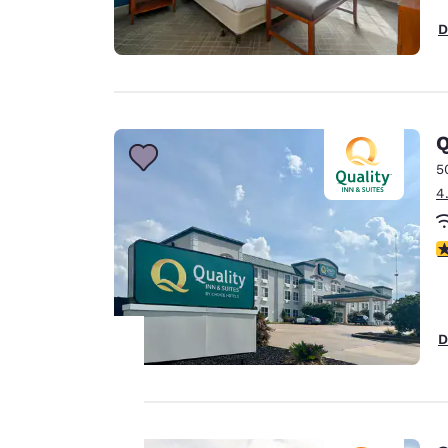
D
Q
5
4
V
D
La tua
privacy è