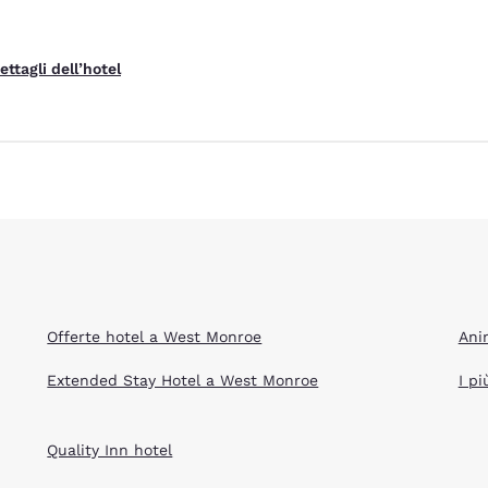
Rifiuta tutti i Cookie
Impostazioni Cook
ettagli dell’hotel
Offerte hotel a West Monroe
Ani
Extended Stay Hotel a West Monroe
I p
Quality Inn hotel