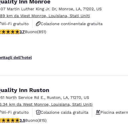
uality Inn Monroe
407 Martin Luther King Jr. Dr
,
Monroe
,
LA
,
71202
,
US
.89 km da West Monroe, Louisiana, Stati Uniti
Wi-Fi gratuito
Colazione continentale gratuita
alutazione di 3.71 stelle. Buono. 851 recensioni
3.7
Buono
(851)
Animali ammessi
ettagli dell’hotel
uality Inn Ruston
951 North Service Rd E.
,
Ruston
,
LA
,
71270
,
US
6.34 km da West Monroe, Louisiana, Stati Uniti
Wi-Fi gratuito
Colazione calda gratuita
Piscina ester
alutazione di 3.52 stelle. Buono. 815 recensioni
3.5
Buono
(815)