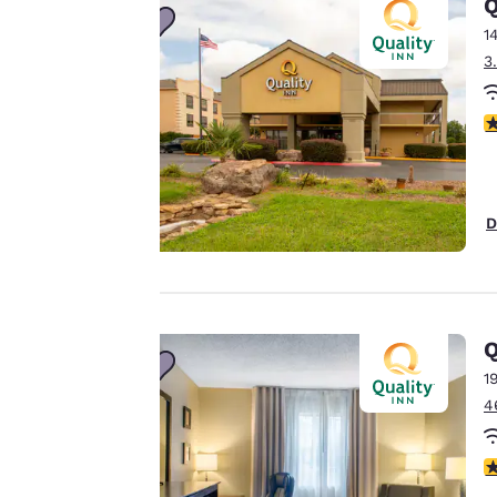
Q
importante
1
3
Il nostro sito utilizza
V
cookie, anche di terze
parti, per finalità
analitiche e per
offrirti un'esperienza
D
web personalizzata
inviandoti annunci
pubblicitari in linea
con le tue preferenze
di navigazione. Questo
Q
significa che
1
possiamo ricordare i
4
tuoi dati, mostrarti i
prodotti di tuo
V
interesse e