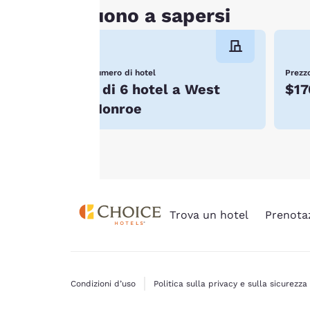
quali è richiesto il
Buono a sapersi
consenso non
verranno memorizzati
sul tuo dispositivo.
Numero di hotel
Prezzo
3 di 6 hotel a West
$17
Per maggiori
informazioni, consulta
Monroe
la nostra
Politica sui
cookie
.
Trova un hotel
Prenota
Condizioni d’uso
Politica sulla privacy e sulla sicurezza