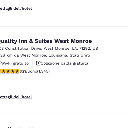
ettagli dell’hotel
uality Inn & Suites West Monroe
03 Constitution Drive
,
West Monroe
,
LA
,
71292
,
US
.26 km da West Monroe, Louisiana, Stati Uniti
Wi-Fi gratuito
Colazione calda gratuita
alutazione di 3.71 stelle. Buono. 1345 recensioni
3.7
Buono
(1.345)
Animali ammessi
ettagli dell’hotel