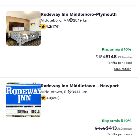
Rodeway Inn Middleboro-Plymouth
Rodeway Inn Middleboro-Plymouth
Middleboro
,
MA
25.19 km
Valutazione di 4.16 stelle. Molto buono. 176 recensioni
4.2
(
176
)
26
Risparmia il 10%
$148
Tariffa di barratura:
Tariffa scontata
$164
USD
/notte
Tariffa per i soci
Visualizza i dett
$165
totale
Rodeway Inn Middletown - Newport
Rodeway Inn Middletown - Newpor
Middletown
,
RI
34.14 km
Valutazione di 3.26 stelle. Buono. 493 recensioni
3.3
(
493
)
51
Risparmia il 10%
$413
Tariffa di barratura:
Tariffa scontat
$459
USD
/notte
Tariffa per i soci