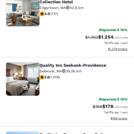
Collection Hotel
Edgartown
,
MA
42.9 km
Valutazione di 4.01 stelle. Molto buono. 731 recensioni
4.0
(
731
)
70
Risparmia il 10%
$1.254
Tariffa di barratura:
Tariffa scontata:
$1.393
USD
/notte
Tariffa per i soci
Visualizza i dettag
$1.379
totale
Quality Inn Seekonk-Providence
Quality Inn Seekonk-Providence
Seekonk
,
MA
38.06 km
Valutazione di 3.56 stelle. Buono. 1019 recensioni
3.6
(
1.019
)
19
Risparmia il 10%
$178
Tariffa di barratura:
Tariffa scontata
$198
USD
/notte
Tariffa per i soci
Visualizza i dett
$199
totale