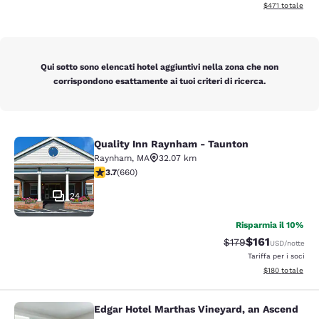
Visualizza i dett
$471
totale
Qui sotto sono elencati hotel aggiuntivi nella zona che non
corrispondono esattamente ai tuoi criteri di ricerca.
Quality Inn Raynham - Taunton
Quality Inn Raynham - Taunton
Raynham
,
MA
32.07 km
Valutazione di 3.66 stelle. Buono. 660 recensioni
3.7
(
660
)
24
Risparmia il 10%
$161
Tariffa di barratura
Tariffa scontat
$179
USD
/notte
Tariffa per i soci
Visualizza i dett
$180
totale
Edgar Hotel Marthas Vineyard, an Ascend
Edgar Hotel Marthas Vineyard, an A