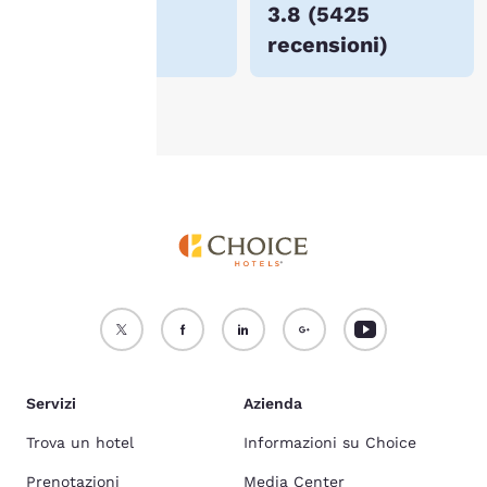
$143
3.8
(
5425
consulta la nostra
Politica
recensioni
)
sui cookie
.
Accetta Tutti i Cookie
Rifiuta tutti i Cookie
Servizi
Azienda
Trova un hotel
Informazioni su Choice
Prenotazioni
Media Center