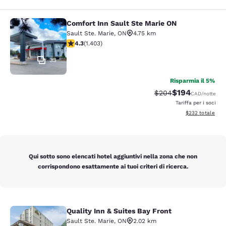
Comfort Inn Sault Ste Marie ON
Comfort Inn Sault Ste Marie ON
Sault Ste. Marie
,
ON
4.75 km
Valutazione di 4.3 stelle. Ottimo. 1403 recensioni
4.3
(
1.403
)
33
Risparmia il 5%
$194
Tariffa di barratura:
Tariffa scontata
$204
CAD
/notte
Tariffa per i soci
Visualizza i detta
$232
totale
Qui sotto sono elencati hotel aggiuntivi nella zona che non
corrispondono esattamente ai tuoi criteri di ricerca.
Quality Inn & Suites Bay Front
Quality Inn & Suites Bay Front
Sault Ste. Marie
,
ON
2.02 km