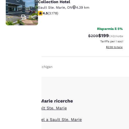
Collection Hotel
Sault Ste. Marie
,
ON
4.39 km
Valutazione di 4.49 stelle. Ottimo. 3178 recensioni
4.5
(
3.178
)
35
Risparmia il 5%
$199
Tariffa di barratura:
Tariffa scontata
$209
CAD
/notte
Tariffa per i soci
Visualizza i detta
$238
totale
Casa
It It
Michigan
La tua
privacy è
importante
Altre Sault Ste. Marie ricerche
Tutti gli hotel a Sault Ste. Marie
Il nostro sito utilizza
cookie, anche di terze
Boutique hotel Hotel a Sault Ste. Marie
parti, per finalità
analitiche e per offrirti