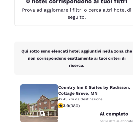
0 hotel corrispondono ai tuoi filtri
Canada
Français
Prova ad aggiornare i filtri o cerca altri hotel di
seguito.
Europa
Deutschla
Deutsch
Spain
Qui sotto sono elencati hotel aggiuntivi nella zona che
English
non corrispondono esattamente ai tuoi criteri di
ricerca.
Ireland
English
United Ki
Country Inn & Suites by Radisson,
English
Cottage Grove, MN
42.45 km da destinazione
Asia-Pacifico
Valutazione di 3.89 stelle. Buono. 3
3.9
(
380
)
24
Al completo
Australia
English
per le date selezionate