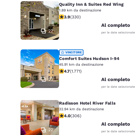
Quality Inn & Suites Red Wing
1.89 km da destinazione
Valutazione di 3.94 stelle. Buono. 3
3.9
(
330
)
Al completo
22
per le date selezionate
VINCITORE
Comfort Suites Hudson I-94
45.91 km da destinazione
Valutazione di 4.69 stelle. Ecceziona
4.7
(
1.771
)
33
Al completo
per le date selezionate
Radisson Hotel River Falls
32.94 km da destinazione
Valutazione di 3.95 stelle. Buono. 3
4.0
(
306
)
Al completo
22
per le date selezionate