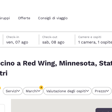
Gruppi
Offerte
Consigli di viaggio
venerdì 7 agosto
sabato 8 agosto
sabato 8 agosto data di check-out selezionata
venerdì 7 agosto data di check-in selezionata
Check-in
Check-out
Camere e ospiti
ven, 07 ago
sab, 08 ago
1 camera, 1 ospit
ione attuali
a, Stati Uniti corrispondono ai tuoi filtri
cino a Red Wing, Minnesota, Stat
 tua lingua preferita
tri
tes
Estados Unidos
América Lat
Español
Español
4
Servizi
Marchi
Valutazione degli ospiti
Prezzo
 attualmente selezionati
atina
Latin America
Canada
4 filtri attualmente selezionati
English
English
0