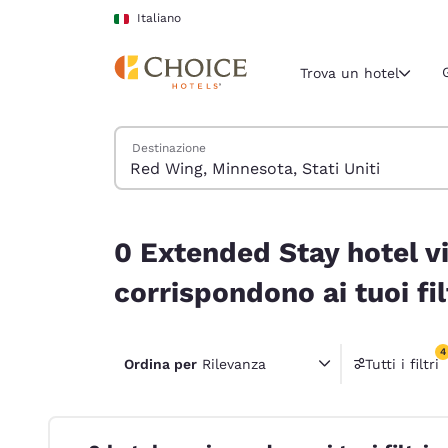
Caricamento completato
Vai A Contenuto Principale
Italiano
Trova un hotel
Cerca hotel
Destinazione
Regione e posiz
Italia
Italiano
0 Extended Stay hotel vicino a Red Wing, Minnesot
0 Extended Stay hotel vi
Seleziona la
Americhe
corrispondono ai tuoi fil
United Sta
English
4
Ordina per
Rilevanza
Tutti i filtri
4 filtri
América L
Português