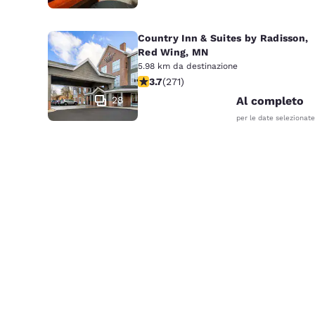
Country Inn & Suites by Radisson,
Red Wing, MN
5.98 km da destinazione
Valutazione di 3.69 stelle. Buono. 27
3.7
(
271
)
28
Al completo
per le date selezionate