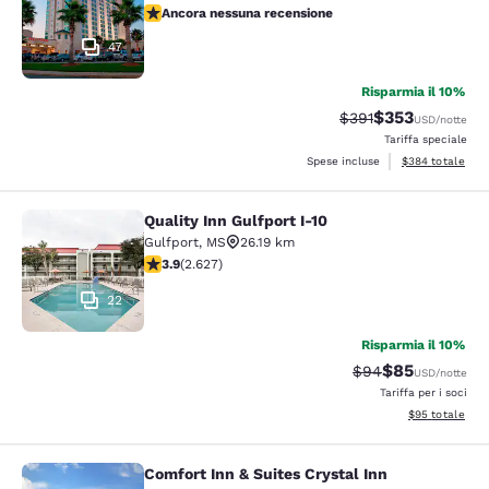
Ancora nessuna recensione
Ancora nessuna recensione
47
Risparmia il 10%
$353
Tariffa di barratura:
Tariffa scontata
$391
USD
/notte
Tariffa speciale
Visualizza i detta
Spese incluse
$384
totale
Quality Inn Gulfport I-10
Quality Inn Gulfport I-10
Gulfport
,
MS
26.19 km
Valutazione di 3.93 stelle. Buono. 2627 recensioni
3.9
(
2.627
)
22
Risparmia il 10%
$85
Tariffa di barratur
Tariffa sconta
$94
USD
/notte
Tariffa per i soci
Visualizza i det
$95
totale
Comfort Inn & Suites Crystal Inn
Comfort Inn & Suites Crystal Inn Sp