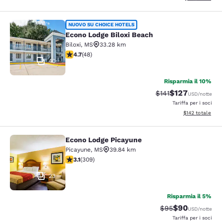
Econo Lodge Biloxi Beach
NUOVO SU CHOICE HOTELS
Econo Lodge Biloxi Beach
Biloxi
,
MS
33.28 km
Valutazione di 4.73 stelle. Eccezionale. 48 recensioni
4.7
(
48
)
40
Risparmia il 10%
$127
Tariffa di barratura
Tariffa scontata
$141
USD
/notte
Tariffa per i soci
Visualizza i dett
$142
totale
Econo Lodge Picayune
Econo Lodge Picayune
Picayune
,
MS
39.84 km
Valutazione di 3.13 stelle. Buono. 309 recensioni
3.1
(
309
)
23
Risparmia il 5%
$90
Tariffa di barratur
Tariffa scontat
$95
USD
/notte
Tariffa per i soci