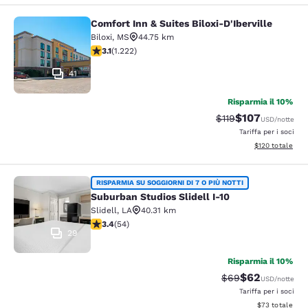
Comfort Inn & Suites Biloxi-D'Iberville
Comfort Inn & Suites Biloxi-D'Ibervil
Biloxi
,
MS
44.75 km
Valutazione di 3.12 stelle. Buono. 1222 recensioni
3.1
(
1.222
)
41
Risparmia il 10%
$107
Tariffa di barratura
Tariffa scontata
$119
USD
/notte
Tariffa per i soci
Visualizza i dett
$120
totale
Suburban Studios Slidell I-10
RISPARMIA SU SOGGIORNI DI 7 O PIÙ NOTTI
Suburban Studios Slidell I-10
Slidell
,
LA
40.31 km
Valutazione di 3.37 stelle. Buono. 54 recensioni
3.4
(
54
)
29
Risparmia il 10%
$62
Tariffa di barratur
Tariffa scontat
$69
USD
/notte
Tariffa per i soci
Visualizza i det
$73
totale