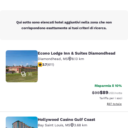
Qui sotto sono elencati hotel aggiuntivi nella zona che non
corrispondono esattamente ai tuoi criteri di ricerca.
Econo Lodge Inn & Suites Diamondhead
Econo Lodge Inn & Suites Diamondh
Diamondhead
,
MS
8.13 km
Valutazione di 3.73 stelle. Buono. 611 recensioni
3.7
(
611
)
30
Risparmia il 10%
$89
Tariffa di barratur
Tariffa scontat
$99
USD
/notte
Tariffa per i soci
Visualizza i det
$97
totale
Hollywood Casino Gulf Coast
Hollywood Casino Gulf Coast
Bay Saint Louis
,
MS
3.68 km