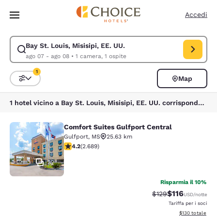
Caricamento completato
Vai A Contenuto Principale
Accedi
Bay St. Louis, Misisipi, EE. UU.
Modifica la ricerca per Bay St. Louis, Misisipi, EE. UU.. Data di check-i
ago 07 - ago 08
•
1 camera, 1 ospite
1
Map
Ordina e filtra
1 filtro attualmente selezionato
1 hotel vicino a Bay St. Louis, Misisipi, EE. UU. corrispondono ai tuoi filtri
Comfort Suites Gulfport Central
Comfort Suites Gulfport Central
Gulfport
,
MS
25.63 km
Valutazione di 4.15 stelle. Molto buono. 2689 recension
4.2
(
2.689
)
32
Risparmia il 10%
$116
Tariffa di barratura
Tariffa scontat
$129
USD
/notte
Tariffa per i soci
Visualizza i dett
$130
totale