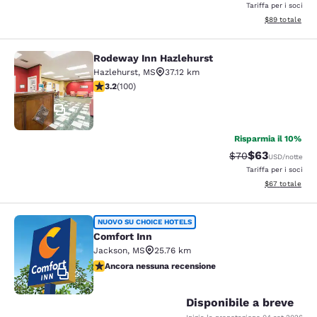
Tariffa per i soci
Visualizza i det
$89
totale
Rodeway Inn Hazlehurst
Rodeway Inn Hazlehurst
Hazlehurst
,
MS
37.12 km
Valutazione di 3.17 stelle. Buono. 100 recensioni
3.2
(
100
)
17
Risparmia il 10%
$63
Tariffa di barratur
Tariffa sconta
$70
USD
/notte
Tariffa per i soci
Visualizza i det
$67
totale
Comfort Inn
NUOVO SU CHOICE HOTELS
Comfort Inn
Jackson
,
MS
25.76 km
Ancora nessuna recensione
Ancora nessuna recensione
2
Disponibile a breve