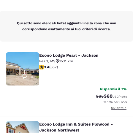
Qui sotto sono elencati hotel aggiuntivi nella zona che non
corrispondono esattamente ai tuoi criteri di ricerca.
Econo Lodge Pearl - Jackson
Econo Lodge Pearl - Jackson
Pearl
,
MS
15.11 km
Valutazione di 3.36 stelle. Buono. 657 recensioni
3.4
(
657
)
31
Risparmia il 7%
$60
Tariffa di barratur
Tariffa scontat
$65
USD
/notte
Tariffa per i soci
Visualizza i det
$68
totale
Econo Lodge Inn & Suites Flowood -
Econo Lodge Inn & Suites Flowood 
Jackson Northwest