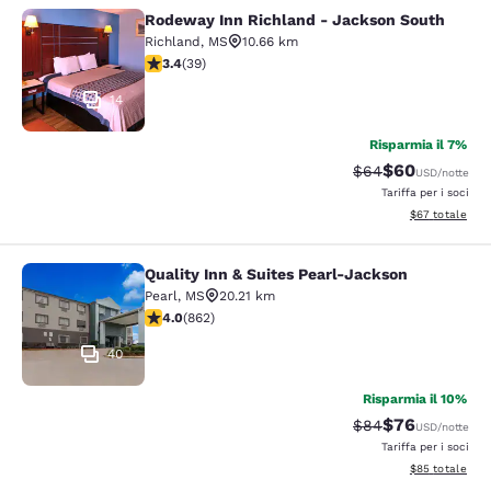
Rodeway Inn Richland - Jackson South
Rodeway Inn Richland - Jackson So
Richland
,
MS
10.66 km
Valutazione di 3.44 stelle. Buono. 39 recensioni
3.4
(
39
)
14
Risparmia il 7%
$60
Tariffa di barratur
Tariffa scontat
$64
USD
/notte
Tariffa per i soci
Visualizza i det
$67
totale
Quality Inn & Suites Pearl-Jackson
Quality Inn & Suites Pearl-Jackson
Pearl
,
MS
20.21 km
Valutazione di 4.02 stelle. Molto buono. 862 recension
4.0
(
862
)
40
Risparmia il 10%
$76
Tariffa di barratur
Tariffa scontat
$84
USD
/notte
Tariffa per i soci
Visualizza i det
$85
totale