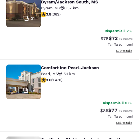
Byram/Jackson South, MS
Byram
,
MS
0.57 km
Valutazione di 3.75 stelle. Buono. 363 recensioni
3.8
(
363
)
21
Risparmia il 7%
$73
Tariffa di barratur
Tariffa sconta
$78
USD
/notte
Tariffa per i soci
Visualizza i det
$79
totale
Comfort Inn Pearl-Jackson
Comfort Inn Pearl-Jackson
Pearl
,
MS
15.1 km
Valutazione di 3.64 stelle. Buono. 1470 recensioni
3.6
(
1.470
)
29
Risparmia il 10%
$77
Tariffa di barratur
Tariffa scontat
$85
USD
/notte
Tariffa per i soci
Visualizza i det
$86
totale