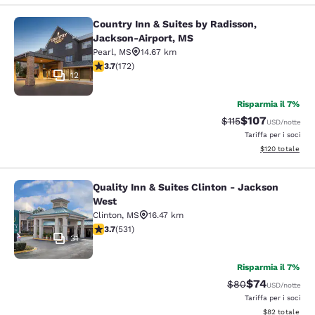
Country Inn & Suites by Radisson,
Country Inn & Suites by Radisson, 
Jackson-Airport, MS
Pearl
,
MS
14.67 km
Valutazione di 3.69 stelle. Buono. 172 recensioni
3.7
(
172
)
12
Risparmia il 7%
$107
Tariffa di barratura
Tariffa scontata
$115
USD
/notte
Tariffa per i soci
Visualizza i dett
$120
totale
Quality Inn & Suites Clinton - Jackson
Quality Inn & Suites Clinton - Jack
West
Clinton
,
MS
16.47 km
Valutazione di 3.72 stelle. Buono. 531 recensioni
3.7
(
531
)
31
Risparmia il 7%
$74
Tariffa di barratur
Tariffa sconta
$80
USD
/notte
Tariffa per i soci
Visualizza i det
$82
totale