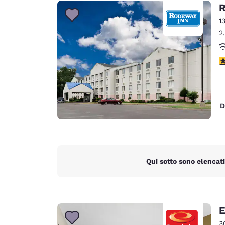
Canada
R
Français
1
Europa
2
Deutschla
Deutsch
V
Spain
English
D
Ireland
English
United Ki
English
Qui sotto sono elencati
Asia-Pacifico
Australia
English
E
3