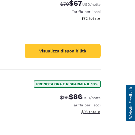
$67
Tariffa di barratura:
Tariffa scontata:
$70
USD
/notte
Tariffa per i soci
Visualizza i dettagli totali stim
$72
totale
Visualizza disponibilità
PRENOTA ORA E RISPARMIA IL 10%
$86
Tariffa di barratura:
Tariffa scontata:
$95
USD
/notte
Tariffa per i soci
Visualizza i dettagli totali stim
$93
totale