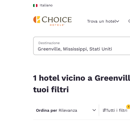
Caricamento completato
Vai A Contenuto Principale
Italiano
Trova un hotel
Cerca hotel
Destinazione
Regione e posiz
Italia
Italiano
1 hotel vicino a Greenville, Mississippi, Stati Unit
Seleziona la
1 hotel vicino a Greenvil
Americhe
tuoi filtri
United Sta
English
1
Ordina per
Rilevanza
Tutti i filtri
América L
1 filtr
Português