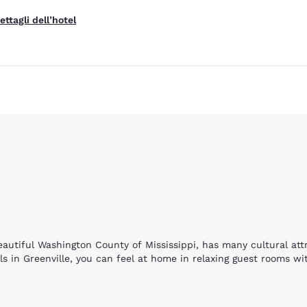
ettagli dell’hotel
Rifiuta tutti i Cookie
Impostazioni Cook
beautiful Washington County of Mississippi, has many cultural at
 in Greenville, you can feel at home in relaxing guest rooms wit
e hotels. Enjoy facilities for overnight camping, RV’s, ATV trails