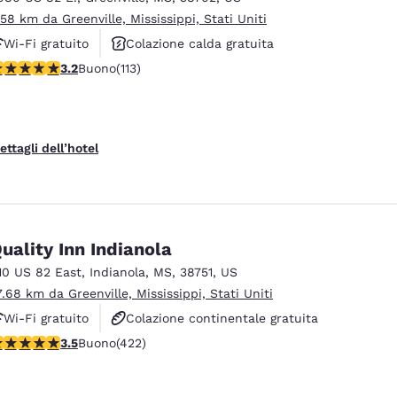
.58 km da Greenville, Mississippi, Stati Uniti
Wi-Fi gratuito
Colazione calda gratuita
alutazione di 3.24 stelle. Buono. 113 recensioni
3.2
Buono
(113)
Animali ammessi
ettagli dell’hotel
uality Inn Indianola
10 US 82 East
,
Indianola
,
MS
,
38751
,
US
7.68 km da Greenville, Mississippi, Stati Uniti
Wi-Fi gratuito
Colazione continentale gratuita
alutazione di 3.53 stelle. Buono. 422 recensioni
3.5
Buono
(422)
Colazione calda gratuita