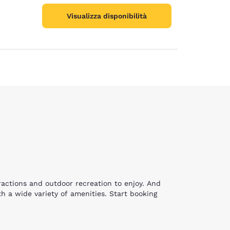
Visualizza disponibilità
ie
tractions and outdoor recreation to enjoy. And
h a wide variety of amenities. Start booking
 and picnicking at the popular Warfield Point