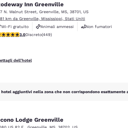
México
Mexico
odeway Inn Greenville
Español
English
37 N. Walnut Street
,
Greenville
,
MS
,
38701
,
US
.81 km da Greenville, Mississippi, Stati Uniti
Wi-Fi gratuito
Animali ammessi
Non fumatori
nd
Germany
España
English
Español
alutazione di 2.96 stelle. Discreto. 449 recensioni
3.0
Discreto
(449)
France
France
Français
English
ettagli dell’hotel
Italia
Italy
Italiano
English
ngdom
 hotel aggiuntivi nella zona che non corrispondono esattamente ai 
India
New Zealan
English
English
cono Lodge Greenville
080 US 82 E.
,
Greenville
,
MS
,
38702
,
US