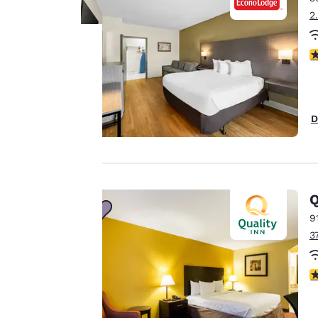
2
V
La tua
privacy è
D
importante
Il nostro sito utilizza
Q
cookie, anche di terze
parti, per finalità
9
analitiche e per
3
offrirti un'esperienza
web personalizzata
V
inviandoti annunci
pubblicitari in linea