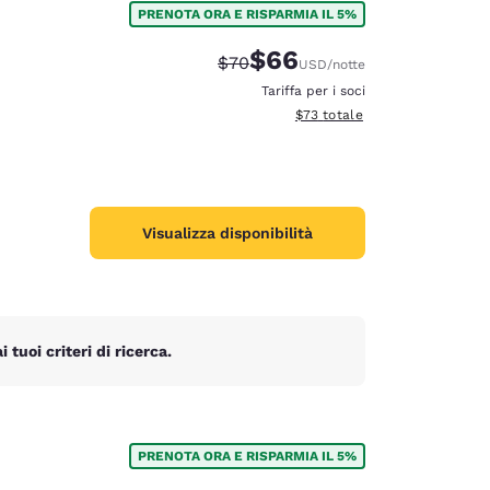
PRENOTA ORA E RISPARMIA IL 5%
$66
Tariffa di barratura:
Tariffa scontata:
$70
USD
/notte
Tariffa per i soci
Visualizza i dettagli totali stim
$73
totale
Visualizza disponibilità
tuoi criteri di ricerca.
d
PRENOTA ORA E RISPARMIA IL 5%