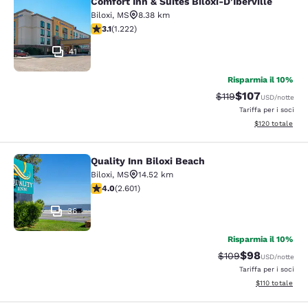
Comfort Inn & Suites Biloxi-D'Iberville
Comfort Inn & Suites Biloxi-D'Ibervil
Biloxi
,
MS
8.38 km
Valutazione di 3.12 stelle. Buono. 1222 recensioni
3.1
(
1.222
)
41
Risparmia il 10%
$107
Tariffa di barratura
Tariffa scontata
$119
USD
/notte
Tariffa per i soci
Visualizza i dett
$120
totale
Quality Inn Biloxi Beach
Quality Inn Biloxi Beach
Biloxi
,
MS
14.52 km
Valutazione di 3.95 stelle. Buono. 2601 recensioni
4.0
(
2.601
)
36
Risparmia il 10%
$98
Tariffa di barratura
Tariffa scontat
$109
USD
/notte
Tariffa per i soci
Visualizza i dett
$110
totale