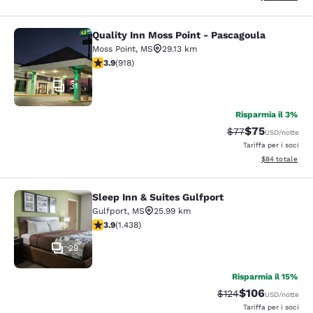
Quality Inn Moss Point - Pascagoula
Quality Inn Moss Point - Pascagoul
Moss Point
,
MS
29.13 km
Valutazione di 3.88 stelle. Buono. 918 recensioni
3.9
(
918
)
31
Risparmia il 3%
$75
Tariffa di barratur
Tariffa sconta
$77
USD
/notte
Tariffa per i soci
Visualizza i det
$84
totale
Sleep Inn & Suites Gulfport
Sleep Inn & Suites Gulfport
Gulfport
,
MS
25.99 km
Valutazione di 3.85 stelle. Buono. 1438 recensioni
3.9
(
1.438
)
29
Risparmia il 15%
$106
Tariffa di barratura:
Tariffa scontata
$124
USD
/notte
Tariffa per i soci