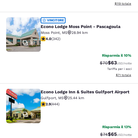
Visualizza i dett
$119
totale
Econo Lodge Moss Point - Pascagou
VINCITORE
Econo Lodge Moss Point - Pascagoula
Moss Point
,
MS
28.94 km
Valutazione di 4.05 stelle. Molto buono. 342 recension
4.0
(
342
)
30
Risparmia il 10%
$63
Tariffa di barratur
Tariffa sconta
$70
USD
/notte
Tariffa per i soci
Visualizza i det
$71
totale
Econo Lodge Inn & Suites Gulfport Airport
Econo Lodge Inn & Suites Gulfport A
Gulfport
,
MS
25.44 km
Valutazione di 2.9 stelle. Discreto. 444 recensioni
2.9
(
444
)
20
Risparmia il 13%
$65
Tariffa di barratur
Tariffa sconta
$74
USD
/notte