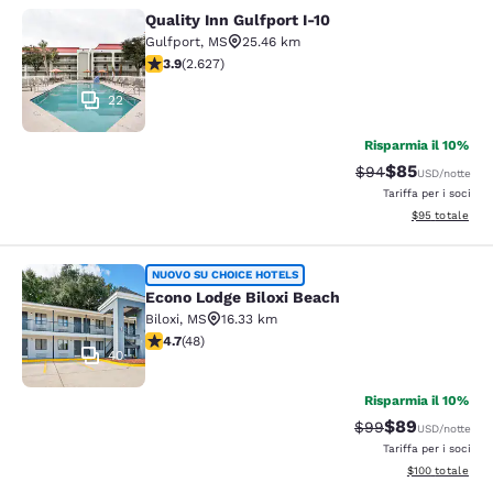
Quality Inn Gulfport I-10
Quality Inn Gulfport I-10
Gulfport
,
MS
25.46 km
Valutazione di 3.93 stelle. Buono. 2627 recensioni
3.9
(
2.627
)
22
Risparmia il 10%
$85
Tariffa di barratur
Tariffa sconta
$94
USD
/notte
Tariffa per i soci
Visualizza i det
$95
totale
Econo Lodge Biloxi Beach
NUOVO SU CHOICE HOTELS
Econo Lodge Biloxi Beach
Biloxi
,
MS
16.33 km
Valutazione di 4.73 stelle. Eccezionale. 48 recensioni
4.7
(
48
)
40
Risparmia il 10%
$89
Tariffa di barratur
Tariffa scontat
$99
USD
/notte
Tariffa per i soci
Visualizza i dett
$100
totale