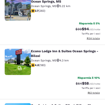
Ocean Springs, MS
Ocean Springs
,
MS
5.22 km
Valutazione di 2.71 stelle. Discreto. 283 recensioni
2.7
(
283
)
11
Risparmia il 5%
$94
Tariffa di barratur
Tariffa scontat
$99
USD
/notte
Tariffa per i soci
Visualizza i dett
$104
totale
Econo Lodge Inn & Suites Ocean Springs -
Econo Lodge Inn & Suites Ocean Spri
Biloxi
Ocean Springs
,
MS
4.3 km
Valutazione di 4.03 stelle. Molto buono. 180 recensioni
4.0
(
180
)
41
Risparmia il 10%
$58
Tariffa di barratur
Tariffa sconta
$64
USD
/notte
Tariffa per i soci
Visualizza i det
$63
totale