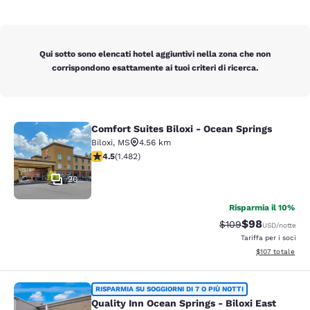
Qui sotto sono elencati hotel aggiuntivi nella zona che non
corrispondono esattamente ai tuoi criteri di ricerca.
Comfort Suites Biloxi - Ocean Springs
Comfort Suites Biloxi - Ocean Sprin
Biloxi
,
MS
4.56 km
Valutazione di 4.45 stelle. Ottimo. 1482 recensioni
4.5
(
1.482
)
20
Risparmia il 10%
$98
Tariffa di barratura
Tariffa scontat
$109
USD
/notte
Tariffa per i soci
Visualizza i dett
$107
totale
Quality Inn Ocean Springs - Biloxi E
RISPARMIA SU SOGGIORNI DI 7 O PIÙ NOTTI
Quality Inn Ocean Springs - Biloxi East