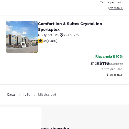
Tariffa per i soci
Visualizza i det
$72
totale
Comfort Inn & Suites Crystal Inn
Comfort Inn & Suites Crystal Inn Sp
Sportsplex
Gulfport
,
MS
29.69 km
Valutazione di 3.15 stelle. Buono. 1485 recensioni
3.1
(
1.485
)
29
Risparmia il 10%
$116
Tariffa di barratura
Tariffa scontat
$129
USD
/notte
Tariffa per i soci
Visualizza i dett
$130
totale
Casa
It It
Mississippi
Altre Ocean Springs ricerche