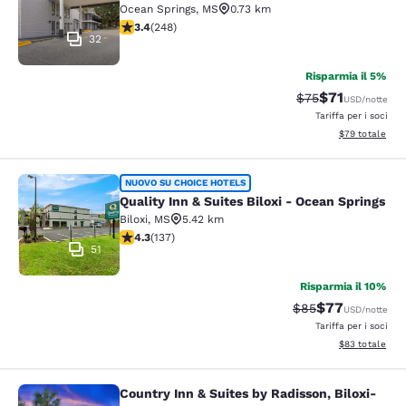
Ocean Springs
,
MS
0.73 km
Valutazione di 3.41 stelle. Buono. 248 recensioni
3.4
(
248
)
32
Risparmia il 5%
$71
Tariffa di barratu
Tariffa sconta
$75
USD
/notte
Tariffa per i soci
Visualizza i det
$79
totale
Quality Inn & Suites Biloxi - Ocean 
NUOVO SU CHOICE HOTELS
Quality Inn & Suites Biloxi - Ocean Springs
Biloxi
,
MS
5.42 km
Valutazione di 4.25 stelle. Ottimo. 137 recensioni
4.3
(
137
)
51
Risparmia il 10%
$77
Tariffa di barratur
Tariffa scontat
$85
USD
/notte
Tariffa per i soci
Visualizza i det
$83
totale
Country Inn & Suites by Radisson, Biloxi-
Country Inn & Suites by Radisson, B