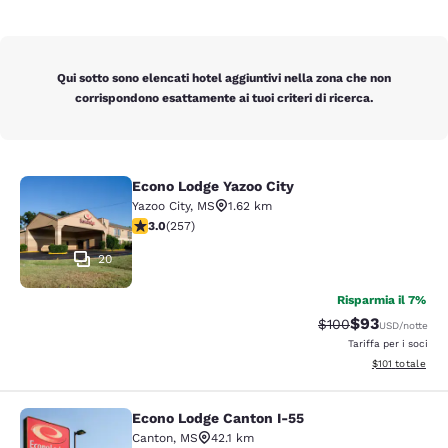
Qui sotto sono elencati hotel aggiuntivi nella zona che non
corrispondono esattamente ai tuoi criteri di ricerca.
Econo Lodge Yazoo City
Econo Lodge Yazoo City
Yazoo City
,
MS
1.62 km
Valutazione di 3.04 stelle. Discreto. 257 recensioni
3.0
(
257
)
20
Risparmia il 7%
$93
Tariffa di barratura
Tariffa sconta
$100
USD
/notte
Tariffa per i soci
Visualizza i dett
$101
totale
Econo Lodge Canton I-55
Econo Lodge Canton I-55
Canton
,
MS
42.1 km