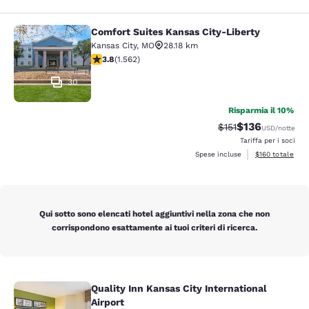
Comfort Suites Kansas City-Liberty
Comfort Suites Kansas City-Liberty
Kansas City
,
MO
28.18 km
Valutazione di 3.8 stelle. Buono. 1562 recensioni
3.8
(
1.562
)
30
Risparmia il 10%
$136
Tariffa di barratura
Tariffa scontat
$151
USD
/notte
Tariffa per i soci
Visualizza i dett
Spese incluse
$160
totale
Qui sotto sono elencati hotel aggiuntivi nella zona che non
corrispondono esattamente ai tuoi criteri di ricerca.
Quality Inn Kansas City International
Quality Inn Kansas City Internationa
Airport