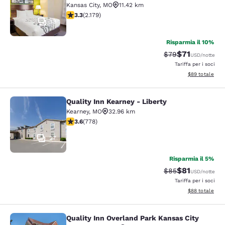
Kansas City
,
MO
11.42 km
Valutazione di 3.34 stelle. Buono. 2179 recensioni
3.3
(
2.179
)
13
Risparmia il 10%
$71
Tariffa di barratu
Tariffa sconta
$79
USD
/notte
Tariffa per i soci
Visualizza i det
$89
totale
Quality Inn Kearney - Liberty
Quality Inn Kearney - Liberty
Kearney
,
MO
32.96 km
Valutazione di 3.64 stelle. Buono. 778 recensioni
3.6
(
778
)
27
Risparmia il 5%
$81
Tariffa di barratu
Tariffa sconta
$85
USD
/notte
Tariffa per i soci
Visualizza i det
$88
totale
Quality Inn Overland Park Kansas City
Quality Inn Overland Park Kansas Ci