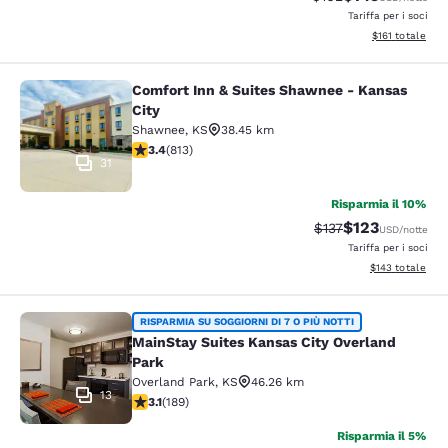
Tariffa per i soci
Visualizza i dett
$161
totale
Comfort Inn & Suites Shawnee - Kansas
Comfort Inn & Suites Shawnee - Kan
City
Shawnee
,
KS
38.45 km
Valutazione di 3.37 stelle. Buono. 813 recensioni
3.4
(
813
)
31
Risparmia il 10%
$123
Tariffa di barratura
Tariffa scontat
$137
USD
/notte
Tariffa per i soci
Visualizza i dett
$143
totale
MainStay Suites Kansas City Overla
RISPARMIA SU SOGGIORNI DI 7 O PIÙ NOTTI
MainStay Suites Kansas City Overland
Park
Overland Park
,
KS
46.26 km
13
Valutazione di 3.11 stelle. Buono. 189 recensioni
3.1
(
189
)
Risparmia il 5%