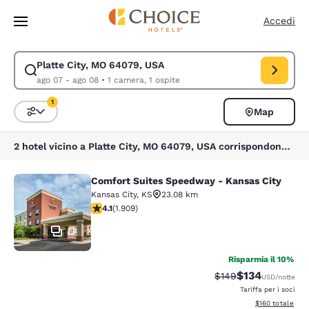
Caricamento completato
Vai A Contenuto Principale
Accedi
Platte City, MO 64079, USA
Modifica la ricerca per Platte City, MO 64079, USA. Data di check-in ag
ago 07 - ago 08
•
1 camera, 1 ospite
1
Map
Ordina e filtra
1 filtro attualmente selezionato
2 hotel vicino a Platte City, MO 64079, USA corrispondono ai tuoi filtri
Comfort Suites Speedway - Kansas City
Comfort Suites Speedway - Kansas 
Kansas City
,
KS
23.08 km
Valutazione di 4.11 stelle. Molto buono. 1909 recension
4.1
(
1.909
)
34
Risparmia il 10%
$134
Tariffa di barratura:
Tariffa scontat
$149
USD
/notte
Tariffa per i soci
Visualizza i dett
$160
totale