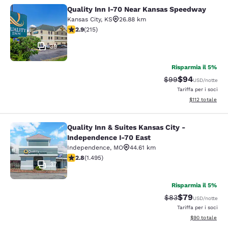
Quality Inn I-70 Near Kansas Speedway
Quality Inn I-70 Near Kansas Spee
Kansas City
,
KS
26.88 km
Valutazione di 2.86 stelle. Discreto. 215 recensioni
2.9
(
215
)
39
Risparmia il 5%
$94
Tariffa di barratur
Tariffa scontat
$99
USD
/notte
Tariffa per i soci
Visualizza i dett
$112
totale
Quality Inn & Suites Kansas City -
Quality Inn & Suites Kansas City - 
Independence I-70 East
Independence
,
MO
44.61 km
Valutazione di 2.75 stelle. Discreto. 1495 recensioni
2.8
(
1.495
)
37
Risparmia il 5%
$79
Tariffa di barratur
Tariffa scontat
$83
USD
/notte
Tariffa per i soci
Visualizza i det
$90
totale