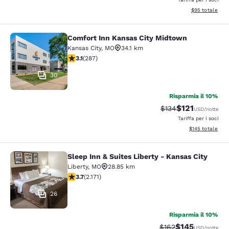
Visualizza i det
$95
totale
Comfort Inn Kansas City Midtown
Comfort Inn Kansas City Midtown
Kansas City
,
MO
34.1 km
Valutazione di 3.12 stelle. Buono. 287 recensioni
3.1
(
287
)
30
Risparmia il 10%
$121
Tariffa di barratura
Tariffa scontat
$134
USD
/notte
Tariffa per i soci
Visualizza i dett
$145
totale
Sleep Inn & Suites Liberty - Kansas City
Sleep Inn & Suites Liberty - Kansas 
Liberty
,
MO
28.85 km
Valutazione di 3.71 stelle. Buono. 2171 recensioni
3.7
(
2.171
)
26
Risparmia il 10%
$145
Tariffa di barratura:
Tariffa scontat
$162
USD
/notte