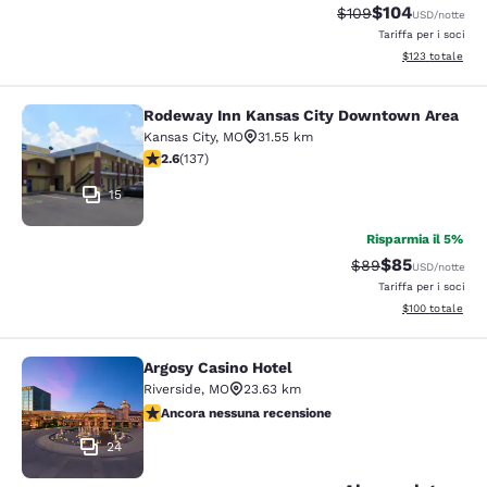
$104
Tariffa di barratura:
Tariffa scontata
$109
USD
/notte
Tariffa per i soci
Visualizza i dett
$123
totale
Rodeway Inn Kansas City Downtown Area
Rodeway Inn Kansas City Downtown
Kansas City
,
MO
31.55 km
Valutazione di 2.57 stelle. Discreto. 137 recensioni
2.6
(
137
)
15
Risparmia il 5%
$85
Tariffa di barratur
Tariffa sconta
$89
USD
/notte
Tariffa per i soci
Visualizza i dett
$100
totale
Argosy Casino Hotel
Argosy Casino Hotel
Riverside
,
MO
23.63 km
Ancora nessuna recensione
Ancora nessuna recensione
24