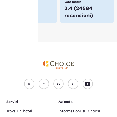
Prezzo più basso
Voto medio
Per maggiori informazioni,
$71
3.4
(
24584
consulta la nostra
Politica
recensioni
)
sui cookie
.
Accetta Tutti i Cookie
Rifiuta tutti i Cookie
Servizi
Azienda
Trova un hotel
Informazioni su Choice