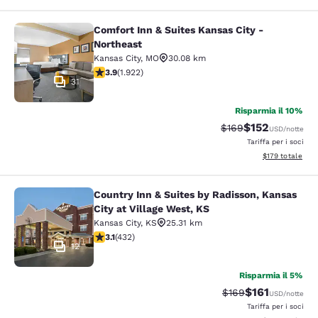
Comfort Inn & Suites Kansas City -
Comfort Inn & Suites Kansas City - 
Northeast
Kansas City
,
MO
30.08 km
Valutazione di 3.9 stelle. Buono. 1922 recensioni
3.9
(
1.922
)
31
Risparmia il 10%
$152
Tariffa di barratura:
Tariffa scontat
$169
USD
/notte
Tariffa per i soci
Visualizza i dett
$179
totale
Country Inn & Suites by Radisson, Kansas
Country Inn & Suites by Radisson, Ka
City at Village West, KS
Kansas City
,
KS
25.31 km
Valutazione di 3.14 stelle. Buono. 432 recensioni
3.1
(
432
)
12
Risparmia il 5%
$161
Tariffa di barratura
Tariffa scontat
$169
USD
/notte
Tariffa per i soci