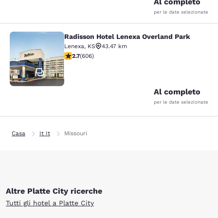
Al completo
per le date selezionate
Radisson Hotel Lenexa Overland Park
Radisson Hotel Lenexa Overland Pa
Lenexa
,
KS
43.47 km
Valutazione di 2.72 stelle. Discreto. 606 recensioni
2.7
(
606
)
38
Al completo
per le date selezionate
Casa
It It
Missouri
Altre Platte City ricerche
Tutti gli hotel a Platte City