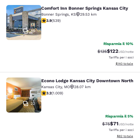
Comfort Inn Bonner Springs Kansas City
Comfort Inn Bonner Springs Kansas 
Bonner Springs
,
KS
29.53 km
Valutazione di 3.94 stelle. Buono. 539 recensioni
3.9
(
539
)
50
Risparmia il 10%
$122
Tariffa di barratura:
Tariffa scontata
$135
USD
/notte
Tariffa per i soci
Visualizza i dett
$140
totale
Econo Lodge Kansas City Downtown North
Econo Lodge Kansas City Downtown
Kansas City
,
MO
28.07 km
Valutazione di 3.24 stelle. Buono. 1009 recensioni
3.2
(
1.009
)
22
Risparmia il 5%
$71
Tariffa di barratu
Tariffa sconta
$75
USD
/notte
Tariffa per i soci
Visualizza i det
$82
totale