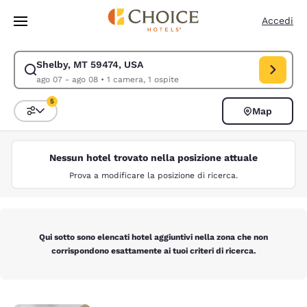
Caricamento completato
Vai A Contenuto Principale
Accedi
Shelby, MT 59474, USA
Modifica la ricerca per Shelby, MT 59474, USA. Data di check-in ago 07,
ago 07 - ago 08
•
1 camera, 1 ospite
5
Map
Ordina e filtra
5 filtri attualmente selezionati
Nessun hotel trovato nella posizione attuale
Prova a modificare la posizione di ricerca.
Qui sotto sono elencati hotel aggiuntivi nella zona che non
corrispondono esattamente ai tuoi criteri di ricerca.