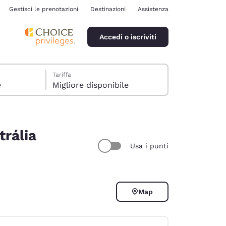
Gestisci le prenotazioni
Destinazioni
Assistenza
Accedi o iscriviti
Tariffa
e
Migliore disponibile
trália
Usa i punti
ina
Map