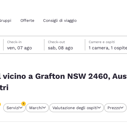
Gruppi
Offerte
Consigli di viaggio
venerdì 7 agosto
sabato 8 agosto
sabato 8 agosto data di check-out selezionata
venerdì 7 agosto data di check-in selezionata
Check-in
Check-out
Camere e ospiti
ven, 07 ago
sab, 08 ago
1 camera, 1 ospit
ione attuali
0, Austrália corrispondono ai tuoi filtri
 tua lingua preferita
 vicino a Grafton NSW 2460, Aus
tri
tes
Estados Unidos
América Lat
Español
Español
1
Servizi
Marchi
Valutazione degli ospiti
Prezzo
atina
Latin America
Canada
o attualmente selezionato
English
English
1 filtro attualmente selezionato