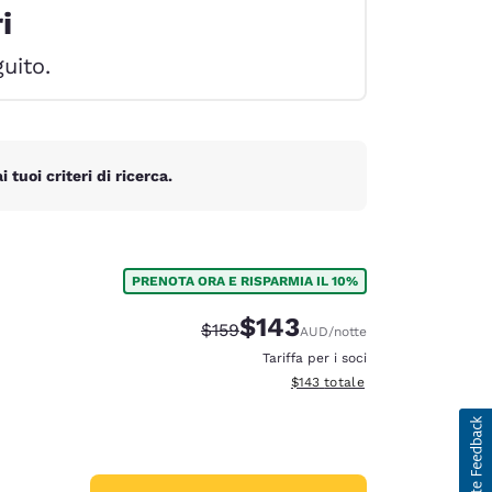
i
guito.
tuoi criteri di ricerca.
PRENOTA ORA E RISPARMIA IL 10%
$143
Tariffa di barratura:
Tariffa scontata:
$159
AUD
/notte
Tariffa per i soci
Visualizza i dettagli totali stima
$143
totale
d
ie