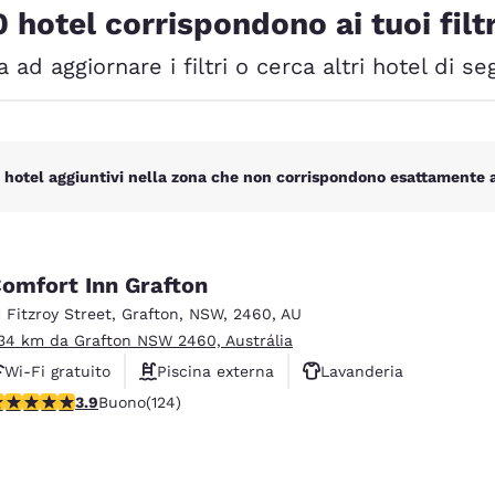
México
Mexico
0 hotel corrispondono ai tuoi filtr
Español
English
 ad aggiornare i filtri o cerca altri hotel di se
nd
Germany
España
English
Español
 hotel aggiuntivi nella zona che non corrispondono esattamente ai 
France
France
Français
English
Italia
Italy
Italiano
English
omfort Inn Grafton
1 Fitzroy Street
,
Grafton
,
NSW
,
2460
,
AU
ngdom
.34 km da Grafton NSW 2460, Austrália
Wi-Fi gratuito
Piscina externa
Lavanderia
alutazione di 3.92 stelle. Buono. 124 recensioni
3.9
Buono
(124)
India
New Zealan
Rifiuta tutti i Cookie
Impostazioni Cook
English
English