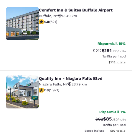
Comfort Inn & Suites Buffalo Airport
Comfort Inn & Suites Buffalo Airport
Buffalo
,
NY
13.49 km
Valutazione di 3.95 stelle. Buono. 621 recensioni
4.0
(
621
)
17
Risparmia il 10%
$191
Tariffa di barratura
Tariffa scontat
$212
USD
/notte
Tariffa per i soci
Visualizza i detta
$223
totale
Quality Inn - Niagara Falls Blvd
Quality Inn - Niagara Falls Blvd
Niagara Falls
,
NY
23.79 km
Valutazione di 2.79 stelle. Discreto. 1921 recensioni
2.8
(
1.921
)
30
Risparmia il 7%
$85
Tariffa di barratur
Tariffa sconta
$92
USD
/notte
Tariffa per i soci
Visualizza i det
Spese incluse
$97
totale