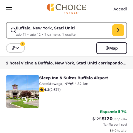
Caricamento completato
Vai A Contenuto Principale
Accedi
Buffalo, New York, Stati Uniti
Modifica la ricerca per Buffalo, New York, Stati Uniti. Data di check-in 
ago 11 - ago 12
•
1 camera, 1 ospite
1
Map
Ordina e filtra
1 filtro attualmente selezionato
2 hotel vicino a Buffalo, New York, Stati Uniti corrispondono ai tuoi filtri
Sleep Inn & Suites Buffalo Airport
Sleep Inn & Suites Buffalo Airport
Cheektowaga
,
NY
14.32 km
Valutazione di 4.19 stelle. Molto buono. 2674 recension
4.2
(
2.674
)
29
Risparmia il 7%
$120
Tariffa di barratura:
Tariffa scontata
$129
USD
/notte
Tariffa per i soci
Visualizza i dett
$140
totale