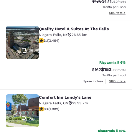
$171
Tariffa di barratura
Tariffa scontat
$180
USD
/notte
Tariffa per i soci
Visualizza i dett
$193
totale
Quality Hotel & Suites At The Falls
Quality Hotel & Suites At The Falls
Niagara Falls
,
NY
26.65 km
Valutazione di 3.13 stelle. Buono. 3464 recensioni
3.1
(
3.464
)
36
Risparmia il 6%
$152
Tariffa di barratura:
Tariffa scontat
$162
USD
/notte
Tariffa per i soci
Visualizza i dett
Spese incluse
$180
totale
Comfort Inn Lundy's Lane
Comfort Inn Lundy's Lane
Niagara Falls
,
ON
29.93 km
Valutazione di 3.67 stelle. Buono. 1889 recensioni
3.7
(
1.889
)
28
Risparmia il 15%