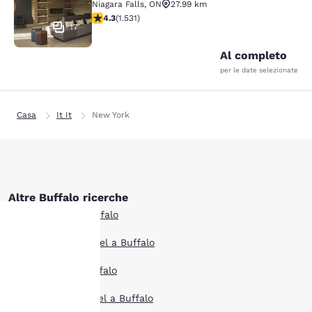
Niagara Falls
,
ON
27.99 km
Valutazione di 4.32 stelle. Ottimo. 1531 recensioni
4.3
(
1.531
)
17
Al completo
per le date selezionate
Casa
It It
New York
Altre Buffalo ricerche
Tutti gli hotel a Buffalo
Boutique hotel Hotel a Buffalo
La tua
Offerte hotel a Buffalo
privacy è
Extended Stay Hotel a Buffalo