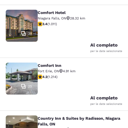
Comfort Hotel
Comfort Hotel
Niagara Falls
,
ON
28.32 km
Valutazione di 3.4 stelle. Buono. 1011 recensioni
3.4
(
1.011
)
38
Al completo
per le date selezionate
Comfort Inn
Comfort Inn
Fort Erie
,
ON
4.91 km
Valutazione di 4.17 stelle. Molto buono. 1214 recension
4.2
(
1.214
)
25
Al completo
per le date selezionate
Country Inn & Suites by Radisson, Niagara
Country Inn & Suites by Radisson, N
Falls, ON