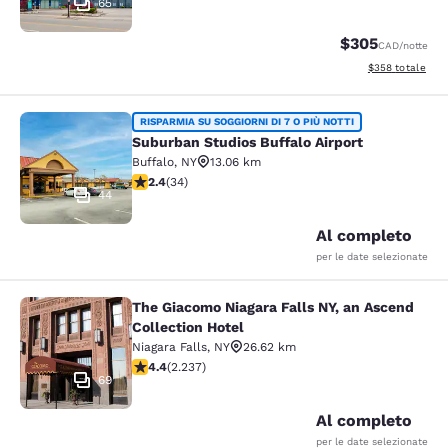
65
$305
CAD
/notte
Visualizza i detta
$358
totale
Suburban Studios Buffalo Airport
RISPARMIA SU SOGGIORNI DI 7 O PIÙ NOTTI
Suburban Studios Buffalo Airport
Buffalo
,
NY
13.06 km
Valutazione di 2.35 stelle. Discreto. 34 recensioni
2.4
(
34
)
44
Al completo
per le date selezionate
The Giacomo Niagara Falls NY, an Ascend
The Giacomo Niagara Falls NY, an A
Collection Hotel
Niagara Falls
,
NY
26.62 km
Valutazione di 4.37 stelle. Ottimo. 2237 recensioni
4.4
(
2.237
)
69
Al completo
per le date selezionate