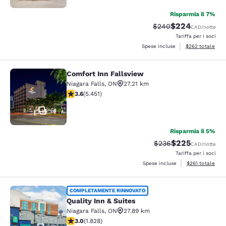
Risparmia il 7%
$224
Tariffa di barratura:
Tariffa scontata
$240
CAD
/notte
Tariffa per i soci
Visualizza i detta
Spese incluse
$262
totale
Comfort Inn Fallsview
Comfort Inn Fallsview
Niagara Falls
,
ON
27.21 km
Valutazione di 3.63 stelle. Buono. 5451 recensioni
3.6
(
5.451
)
51
Risparmia il 5%
$225
Tariffa di barratura:
Tariffa scontata
$236
CAD
/notte
Tariffa per i soci
Visualizza i dett
Spese incluse
$261
totale
Quality Inn & Suites
COMPLETAMENTE RINNOVATO
Quality Inn & Suites
Niagara Falls
,
ON
27.89 km
Valutazione di 2.96 stelle. Discreto. 1828 recensioni
3.0
(
1.828
)