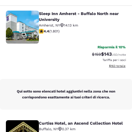
Sleep Inn Amherst - Buffalo North near
Sleep Inn Amherst - Buffalo North n
University
Amherst
,
NY
14.13 km
Valutazione di 4.38 stelle. Ottimo. 1801 recensioni
4.4
(
1.801
)
30
Risparmia il 10%
$143
Tariffa di barratura:
Tariffa scontat
$159
USD
/notte
Tariffa per i soci
Visualizza i dett
$163
totale
Qui sotto sono elencati hotel aggiuntivi nella zona che non
corrispondono esattamente ai tuoi criteri di ricerca.
Curtiss Hotel, an Ascend Collection Hotel
Curtiss Hotel, an Ascend Collection
Buffalo
,
NY
0.37 km