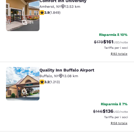
Comfort Inn University
Comfort Inn University
Amherst
,
NY
13.53 km
Valutazione di 3.88 stelle. Buono. 1849 recensioni
3.9
(
1.849
)
24
Risparmia il 10%
$161
Tariffa di barratura
Tariffa scontat
$179
USD
/notte
Tariffa per i soci
Visualizza i dett
$183
totale
Quality Inn Buffalo Airport
Quality Inn Buffalo Airport
Buffalo
,
NY
13.08 km
Valutazione di 3.2 stelle. Buono. 1213 recensioni
3.2
(
1.213
)
29
Risparmia il 7%
$136
Tariffa di barratura:
Tariffa scontat
$146
USD
/notte
Tariffa per i soci
Visualizza i dett
$158
totale