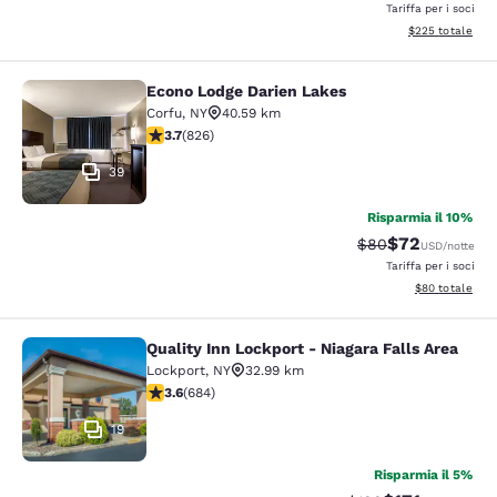
Tariffa per i soci
Visualizza i detta
$225
totale
Econo Lodge Darien Lakes
Econo Lodge Darien Lakes
Corfu
,
NY
40.59 km
Valutazione di 3.69 stelle. Buono. 826 recensioni
3.7
(
826
)
39
Risparmia il 10%
$72
Tariffa di barratur
Tariffa scontat
$80
USD
/notte
Tariffa per i soci
Visualizza i det
$80
totale
Quality Inn Lockport - Niagara Falls Area
Quality Inn Lockport - Niagara Falls
Lockport
,
NY
32.99 km
Valutazione di 3.58 stelle. Buono. 684 recensioni
3.6
(
684
)
19
Risparmia il 5%