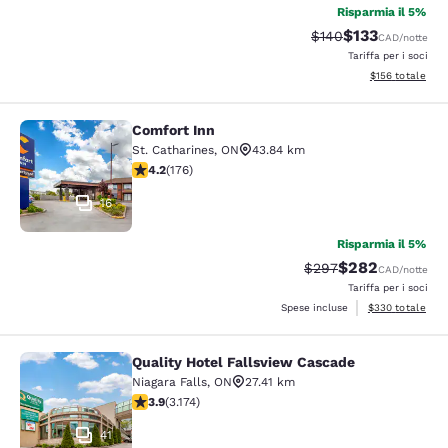
Risparmia il 5%
$133
Tariffa di barratura:
Tariffa scontat
$140
CAD
/notte
Tariffa per i soci
Visualizza i dett
$156
totale
Comfort Inn
Comfort Inn
St. Catharines
,
ON
43.84 km
Valutazione di 4.2 stelle. Ottimo. 176 recensioni
4.2
(
176
)
16
Risparmia il 5%
$282
Tariffa di barratura:
Tariffa scontata
$297
CAD
/notte
Tariffa per i soci
Visualizza i detta
Spese incluse
$330
totale
Quality Hotel Fallsview Cascade
Quality Hotel Fallsview Cascade
Niagara Falls
,
ON
27.41 km
Valutazione di 3.9 stelle. Buono. 3174 recensioni
3.9
(
3.174
)
41