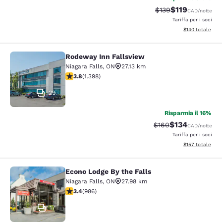
$119
Tariffa di barratura
Tariffa scontat
$139
CAD
/notte
Tariffa per i soci
Visualizza i dett
$140
totale
Rodeway Inn Fallsview
Rodeway Inn Fallsview
Niagara Falls
,
ON
27.13 km
Valutazione di 3.84 stelle. Buono. 1398 recensioni
3.8
(
1.398
)
29
Risparmia il 16%
$134
Tariffa di barratura:
Tariffa scontata
$160
CAD
/notte
Tariffa per i soci
Visualizza i dett
$157
totale
Econo Lodge By the Falls
Econo Lodge By the Falls
Niagara Falls
,
ON
27.98 km
Valutazione di 3.37 stelle. Buono. 986 recensioni
3.4
(
986
)
17