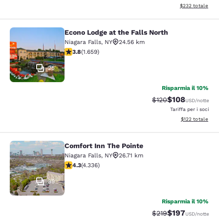
Visualizza i detta
$232
totale
Econo Lodge at the Falls North
Econo Lodge at the Falls North
Niagara Falls
,
NY
24.56 km
Valutazione di 3.77 stelle. Buono. 1659 recensioni
3.8
(
1.659
)
25
Risparmia il 10%
$108
Tariffa di barratura:
Tariffa scontata
$120
USD
/notte
Tariffa per i soci
Visualizza i dett
$122
totale
Comfort Inn The Pointe
Comfort Inn The Pointe
Niagara Falls
,
NY
26.71 km
Valutazione di 4.3 stelle. Ottimo. 4336 recensioni
4.3
(
4.336
)
39
Risparmia il 10%
$197
Tariffa di barratura:
Tariffa scontata
$219
USD
/notte