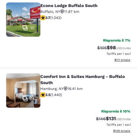
Econo Lodge Buffalo South
Econo Lodge Buffalo South
Buffalo
,
NY
11.87 km
Valutazione di 3.66 stelle. Buono. 1042 recensioni
3.7
(
1.042
)
30
Risparmia il 7%
$98
Tariffa di barratura
Tariffa scontat
$105
USD
/notte
Tariffa per i soci
Visualizza i det
$111
totale
Comfort Inn & Suites Hamburg - Buffalo
Comfort Inn & Suites Hamburg - Buf
South
Hamburg
,
NY
16.41 km
Valutazione di 3.45 stelle. Buono. 1440 recensioni
3.5
(
1.440
)
24
Risparmia il 10%
$131
Tariffa di barratura
Tariffa scontat
$146
USD
/notte
Tariffa per i soci
Visualizza i dett
$149
totale