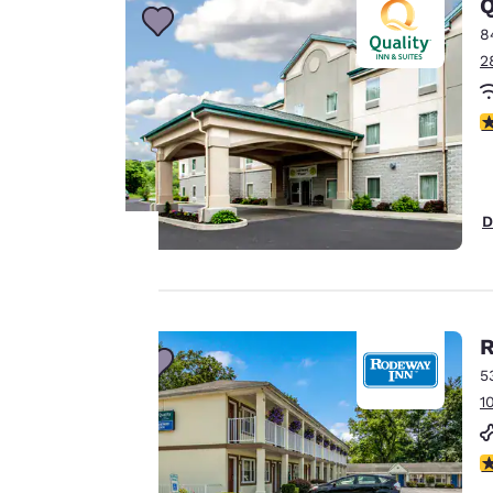
Q
8
2
V
D
La tua
privacy è
R
5
importante
1
Il nostro sito utilizza
V
cookie, anche di terze