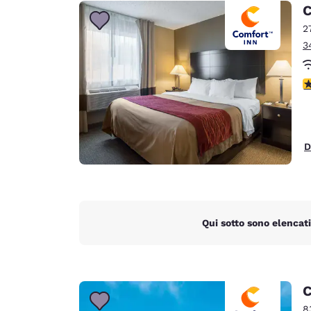
Canada
C
Français
2
Europa
3
Deutschla
Deutsch
V
Spain
English
D
Ireland
English
United Ki
English
Qui sotto sono elencati
Asia-Pacifico
Australia
English
C
8