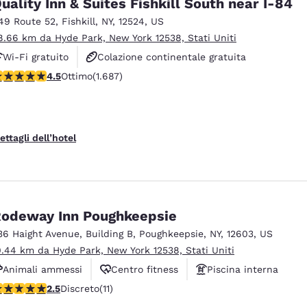
uality Inn & Suites Fishkill South near I-84
49 Route 52
,
Fishkill
,
NY
,
12524
,
US
8.66 km da Hyde Park, New York 12538, Stati Uniti
Wi-Fi gratuito
Colazione continentale gratuita
alutazione di 4.47 stelle. Ottimo. 1687 recensioni
4.5
Ottimo
(1.687)
Non fumatori
ettagli dell’hotel
odeway Inn Poughkeepsie
36 Haight Avenue
,
Building B
,
Poughkeepsie
,
NY
,
12603
,
US
0.44 km da Hyde Park, New York 12538, Stati Uniti
Animali ammessi
Centro fitness
Piscina interna
alutazione di 2.45 stelle. Discreto. 11 recensioni
2.5
Discreto
(11)