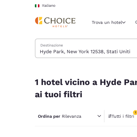
Caricamento completato
Vai A Contenuto Principale
Italiano
Trova un hotel
Cerca hotel
Destinazione
Regione e posiz
Italia
Italiano
1 hotel vicino a Hyde Park, New York 12538, Stati 
Seleziona la
1 hotel vicino a Hyde Pa
Americhe
ai tuoi filtri
United Sta
English
1
Ordina per
Rilevanza
Tutti i filtri
América L
1 filtr
Português