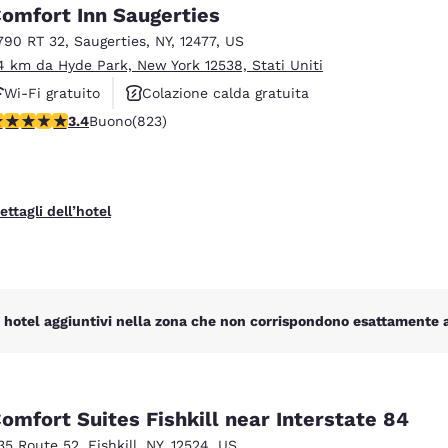
México
Mexico
omfort Inn Saugerties
Español
English
790 RT 32
,
Saugerties
,
NY
,
12477
,
US
4 km da Hyde Park, New York 12538, Stati Uniti
Wi-Fi gratuito
Colazione calda gratuita
nd
Germany
España
English
Español
alutazione di 3.43 stelle. Buono. 823 recensioni
3.4
Buono
(823)
Animali ammessi
France
France
Français
English
ettagli dell’hotel
Italia
Italy
Italiano
English
ngdom
 hotel aggiuntivi nella zona che non corrispondono esattamente ai 
India
New Zealan
English
English
omfort Suites Fishkill near Interstate 84
35 Route 52
,
Fishkill
,
NY
,
12524
,
US