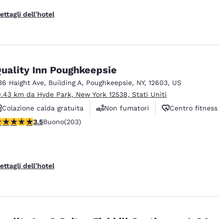
ettagli dell’hotel
uality Inn Poughkeepsie
36 Haight Ave
,
Building A
,
Poughkeepsie
,
NY
,
12603
,
US
0.43 km da Hyde Park, New York 12538, Stati Uniti
Colazione calda gratuita
Non fumatori
Centro fitness
alutazione di 3.45 stelle. Buono. 203 recensioni
3.5
Buono
(203)
ettagli dell’hotel