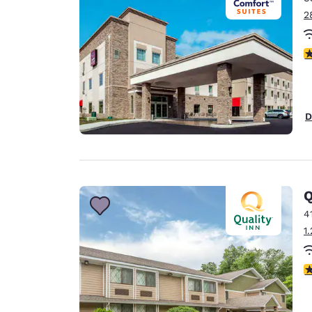
2
V
D
Q
4
1
V