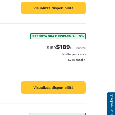
Visualizza disponibilità
PRENOTA ORA E RISPARMIA IL 5%
$189
Tariffa di barratura:
Tariffa scontata:
$199
USD
/notte
Tariffa per i soci
Visualizza i dettagli totali stima
$218
totale
Visualizza disponibilità