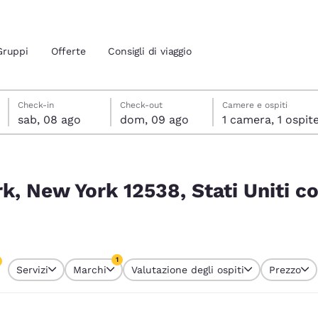
Gruppi
Offerte
Consigli di viaggio
sabato 8 agosto
domenica 9 agosto
domenica 9 agosto data di check-out selezionata
sabato 8 agosto data di check-in selezionata
Check-in
Check-out
Camere e ospiti
sab, 08 ago
dom, 09 ago
1 camera, 1 ospit
ione attuali
Uniti corrispondono ai tuoi filtri
 tua lingua preferita
rk, New York 12538, Stati Uniti 
tes
Estados Unidos
América Lat
Español
Español
1
Servizi
Marchi
Valutazione degli ospiti
Prezzo
atina
Latin America
Canada
o attualmente selezionato
English
English
1 filtro attualmente selezionato