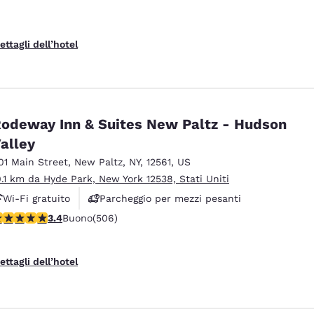
ettagli dell’hotel
odeway Inn & Suites New Paltz - Hudson
alley
01 Main Street
,
New Paltz
,
NY
,
12561
,
US
0.1 km da Hyde Park, New York 12538, Stati Uniti
Wi-Fi gratuito
Parcheggio per mezzi pesanti
alutazione di 3.42 stelle. Buono. 506 recensioni
3.4
Buono
(506)
Staz. ricarica veicoli elettrici
ettagli dell’hotel
Rifiuta tutti i Cookie
Impostazioni Cook