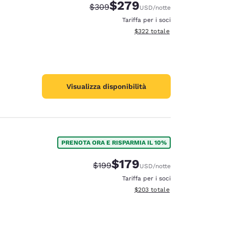
$279
Tariffa di barratura:
Tariffa scontata:
$309
USD
/notte
Tariffa per i soci
Visualizza i dettagli totali stimat
$322
totale
Visualizza disponibilità
PRENOTA ORA E RISPARMIA IL 10%
$179
Tariffa di barratura:
Tariffa scontata:
$199
USD
/notte
Tariffa per i soci
Visualizza i dettagli totali stimat
$203
totale