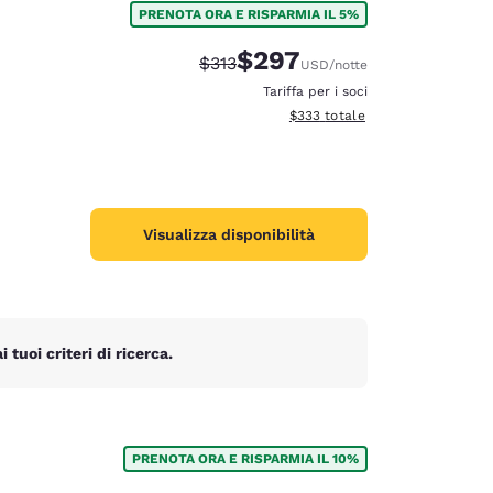
PRENOTA ORA E RISPARMIA IL 5%
$297
Tariffa di barratura:
Tariffa scontata:
$313
USD
/notte
Tariffa per i soci
Visualizza i dettagli totali stimat
$333
totale
Visualizza disponibilità
tuoi criteri di ricerca.
d
PRENOTA ORA E RISPARMIA IL 10%