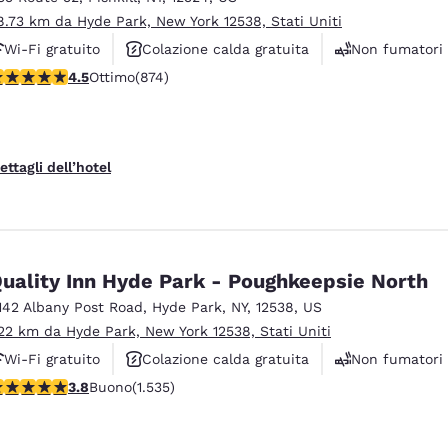
8.73 km da Hyde Park, New York 12538, Stati Uniti
Wi-Fi gratuito
Colazione calda gratuita
Non fumatori
alutazione di 4.46 stelle. Ottimo. 874 recensioni
4.5
Ottimo
(874)
ettagli dell’hotel
uality Inn Hyde Park - Poughkeepsie North
142 Albany Post Road
,
Hyde Park
,
NY
,
12538
,
US
.22 km da Hyde Park, New York 12538, Stati Uniti
Wi-Fi gratuito
Colazione calda gratuita
Non fumatori
alutazione di 3.82 stelle. Buono. 1535 recensioni
3.8
Buono
(1.535)