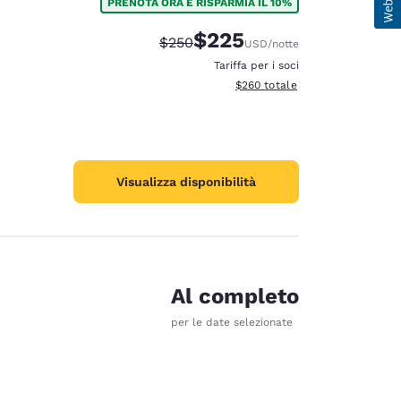
PRENOTA ORA E RISPARMIA IL 10%
$225
Tariffa di barratura:
Tariffa scontata:
$250
USD
/notte
Tariffa per i soci
Visualizza i dettagli totali stimat
$260
totale
Visualizza disponibilità
Al completo
per le date selezionate