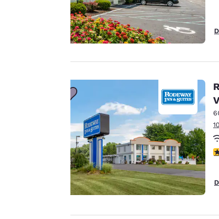
parti, per finalità
analitiche e per
D
offrirti un'esperienza
web personalizzata
inviandoti annunci
pubblicitari in linea
con le tue preferenze
R
di navigazione. Questo
V
significa che
6
possiamo ricordare i
1
tuoi dati, mostrarti i
prodotti di tuo
interesse e
V
continuare a
migliorare i nostri
D
servizi. Puoi
Accetta Tutti i Cookie
modificare queste
impostazioni in
qualsiasi momento