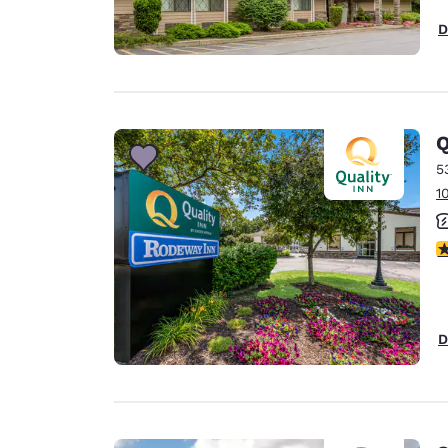
D
Q
5
1
V
D