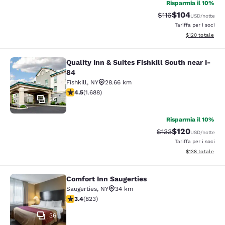
Risparmia il 10%
$104
Tariffa di barratura
Tariffa scontata
$116
USD
/notte
Tariffa per i soci
Visualizza i dett
$120
totale
Quality Inn & Suites Fishkill South near I-
Quality Inn & Suites Fishkill South 
84
Fishkill
,
NY
28.66 km
Valutazione di 4.47 stelle. Ottimo. 1688 recensioni
4.5
(
1.688
)
26
Risparmia il 10%
$120
Tariffa di barratura:
Tariffa scontata
$133
USD
/notte
Tariffa per i soci
Visualizza i dett
$138
totale
Comfort Inn Saugerties
Comfort Inn Saugerties
Saugerties
,
NY
34 km
Valutazione di 3.43 stelle. Buono. 823 recensioni
3.4
(
823
)
36