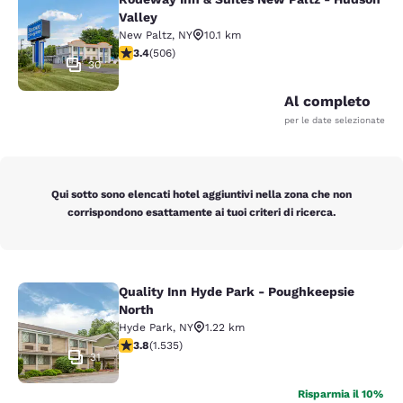
Rodeway Inn & Suites New Paltz - H
Valley
New Paltz
,
NY
10.1 km
Valutazione di 3.42 stelle. Buono. 506 recensioni
3.4
(
506
)
30
Al completo
per le date selezionate
Qui sotto sono elencati hotel aggiuntivi nella zona che non
corrispondono esattamente ai tuoi criteri di ricerca.
Quality Inn Hyde Park - Poughkeepsie
Quality Inn Hyde Park - Poughkeeps
North
Hyde Park
,
NY
1.22 km
Valutazione di 3.82 stelle. Buono. 1535 recensioni
3.8
(
1.535
)
31
Risparmia il 10%