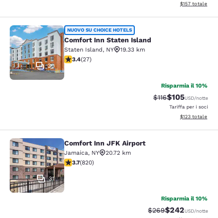
Visualizza i dett
$157
totale
Comfort Inn Staten Island
NUOVO SU CHOICE HOTELS
Comfort Inn Staten Island
Staten Island
,
NY
19.33 km
Valutazione di 3.37 stelle. Buono. 27 recensioni
3.4
(
27
)
30
Risparmia il 10%
$105
Tariffa di barratura
Tariffa scontat
$116
USD
/notte
Tariffa per i soci
Visualizza i dett
$123
totale
Comfort Inn JFK Airport
Comfort Inn JFK Airport
Jamaica
,
NY
20.72 km
Valutazione di 3.68 stelle. Buono. 820 recensioni
3.7
(
820
)
31
Risparmia il 10%
$242
Tariffa di barratura:
Tariffa scontata
$269
USD
/notte