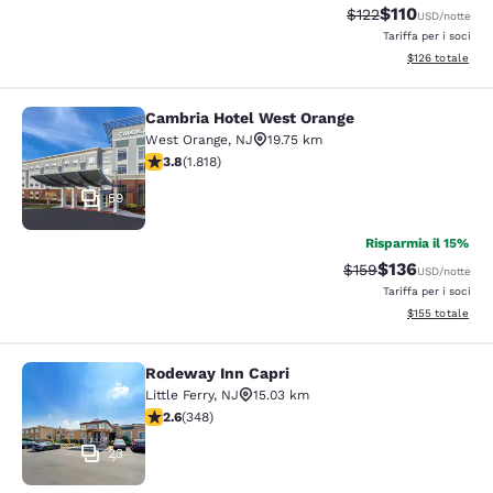
$110
Tariffa di barratura
Tariffa scontat
$122
USD
/notte
Tariffa per i soci
Visualizza i dett
$126
totale
Cambria Hotel West Orange
Cambria Hotel West Orange
West Orange
,
NJ
19.75 km
Valutazione di 3.84 stelle. Buono. 1818 recensioni
3.8
(
1.818
)
59
Risparmia il 15%
$136
Tariffa di barratura:
Tariffa scontat
$159
USD
/notte
Tariffa per i soci
Visualizza i dett
$155
totale
Rodeway Inn Capri
Rodeway Inn Capri
Little Ferry
,
NJ
15.03 km
Valutazione di 2.56 stelle. Discreto. 348 recensioni
2.6
(
348
)
23