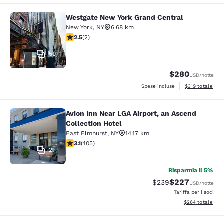
Westgate New York Grand Central
Westgate New York Grand Central
New York
,
NY
6.68 km
Valutazione di 2.5 stelle. Discreto. 2 recensioni
2.5
(
2
)
50
$280
USD
/notte
Visualizza i dett
Spese incluse
$319
totale
Avion Inn Near LGA Airport, an Ascend
Avion Inn Near LGA Airport, an Asce
Collection Hotel
East Elmhurst
,
NY
14.17 km
Valutazione di 3.14 stelle. Buono. 405 recensioni
3.1
(
405
)
27
Risparmia il 5%
$227
Tariffa di barratura:
Tariffa scontata
$239
USD
/notte
Tariffa per i soci
Visualizza i detta
$264
totale