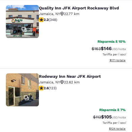
Quality Inn JFK Airport Rockaway Blvd
Quality Inn JFK Airport Rockaway B
Jamaica
,
NY
22.77 km
Valutazione di 2.23 stelle. Discreto. 348 recensioni
2.2
(
348
)
30
Risparmia il 10%
$146
Tariffa di barratura:
Tariffa scontata
$163
USD
/notte
Tariffa per i soci
Visualizza i dett
$171
totale
Rodeway Inn Near JFK Airport
Rodeway Inn Near JFK Airport
Jamaica
,
NY
22.62 km
Valutazione di 2.56 stelle. Discreto. 123 recensioni
2.6
(
123
)
4
Risparmia il 7%
$105
Tariffa di barratura
Tariffa scontat
$113
USD
/notte
Tariffa per i soci
Visualizza i dett
$124
totale