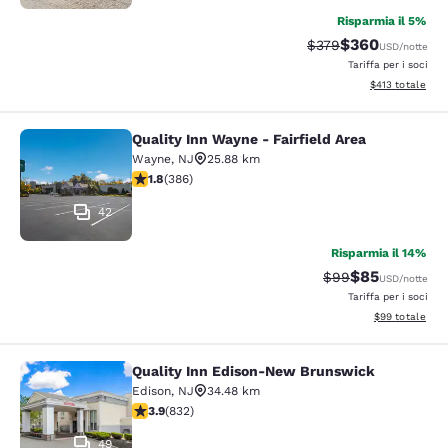
Risparmia il 5%
$360
Tariffa di barratura:
Tariffa scontata
$379
USD
/notte
Tariffa per i soci
Visualizza i dett
$413
totale
Quality Inn Wayne - Fairfield Area
Quality Inn Wayne - Fairfield Area
Wayne
,
NJ
25.88 km
Valutazione di 1.75 stelle. Discreto. 386 recensioni
1.8
(
386
)
42
Risparmia il 14%
$85
Tariffa di barratur
Tariffa sconta
$99
USD
/notte
Tariffa per i soci
Visualizza i det
$99
totale
Quality Inn Edison-New Brunswick
Quality Inn Edison-New Brunswick
Edison
,
NJ
34.48 km
Valutazione di 3.89 stelle. Buono. 832 recensioni
3.9
(
832
)
49