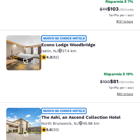
Risparmia il 7%
$103
Tariffa di barratur
Tariffa scontat
$111
USD
/notte
Tariffa per i soci
Visualizza i dett
$121
totale
Econo Lodge Woodbridge
NUOVO SU CHOICE HOTELS
Econo Lodge Woodbridge
Iselin
,
NJ
27.4 km
Valutazione di 4.34 stelle. Ottimo. 82 recensioni
4.3
(
82
)
39
Risparmia il 19%
$81
Tariffa di barratur
Tariffa sconta
$100
USD
/notte
Tariffa per i soci
Visualizza i det
$93
totale
The Ashi, an Ascend Collection Hote
NUOVO SU CHOICE HOTELS
The Ashi, an Ascend Collection Hotel
North Brunswick
,
NJ
45.98 km
Valutazione di 5 stelle. Eccezionale. 20 recensioni
5.0
(
20
)
33