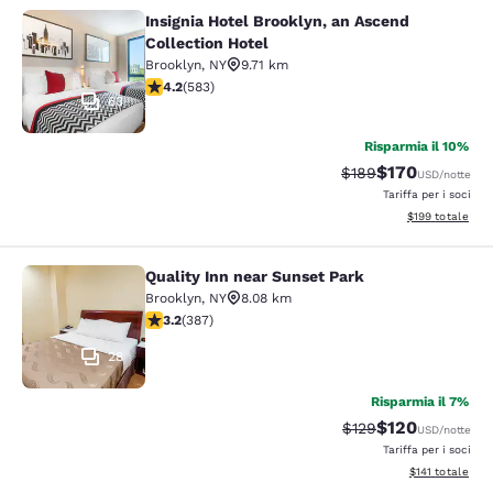
Insignia Hotel Brooklyn, an Ascend
Insignia Hotel Brooklyn, an Ascend 
Collection Hotel
Brooklyn
,
NY
9.71 km
Valutazione di 4.18 stelle. Molto buono. 583 recensioni
4.2
(
583
)
63
Risparmia il 10%
$170
Tariffa di barratura:
Tariffa scontata
$189
USD
/notte
Tariffa per i soci
Visualizza i dett
$199
totale
Quality Inn near Sunset Park
Quality Inn near Sunset Park
Brooklyn
,
NY
8.08 km
Valutazione di 3.19 stelle. Buono. 387 recensioni
3.2
(
387
)
28
Risparmia il 7%
$120
Tariffa di barratura:
Tariffa scontata
$129
USD
/notte
Tariffa per i soci
Visualizza i dett
$141
totale