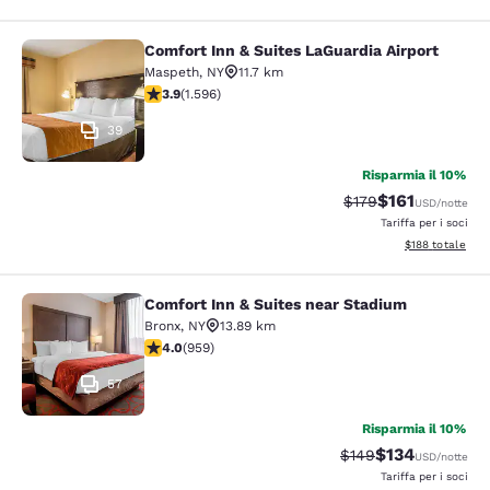
Comfort Inn & Suites LaGuardia Airport
Comfort Inn & Suites LaGuardia Airp
Maspeth
,
NY
11.7 km
Valutazione di 3.9 stelle. Buono. 1596 recensioni
3.9
(
1.596
)
39
Risparmia il 10%
$161
Tariffa di barratura
Tariffa scontat
$179
USD
/notte
Tariffa per i soci
Visualizza i dett
$188
totale
Comfort Inn & Suites near Stadium
Comfort Inn & Suites near Stadium
Bronx
,
NY
13.89 km
Valutazione di 3.98 stelle. Buono. 959 recensioni
4.0
(
959
)
57
Risparmia il 10%
$134
Tariffa di barratura:
Tariffa scontat
$149
USD
/notte
Tariffa per i soci