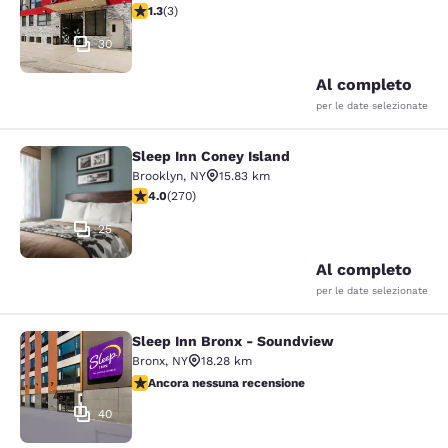
Valutazione di 1.33 stelle. Discreto. 3 recensioni
1.3
(
3
)
30
Al completo
per le date selezionate
Sleep Inn Coney Island
Sleep Inn Coney Island
Brooklyn
,
NY
15.83 km
Valutazione di 4.01 stelle. Molto buono. 270 recensioni
4.0
(
270
)
25
Al completo
per le date selezionate
Sleep Inn Bronx - Soundview
Sleep Inn Bronx - Soundview
Bronx
,
NY
18.28 km
Ancora nessuna recensione
Ancora nessuna recensione
40