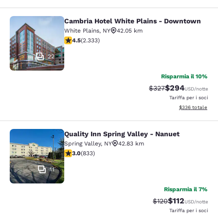
Cambria Hotel White Plains - Downtown
Cambria Hotel White Plains - Dow
White Plains
,
NY
42.05 km
Valutazione di 4.54 stelle. Ottimo. 2333 recensioni
4.5
(
2.333
)
22
Risparmia il 10%
$294
Tariffa di barratura:
Tariffa scontata
$327
USD
/notte
Tariffa per i soci
Visualizza i detta
$336
totale
Quality Inn Spring Valley - Nanuet
Quality Inn Spring Valley - Nanuet
Spring Valley
,
NY
42.83 km
Valutazione di 3 stelle. Discreto. 833 recensioni
3.0
(
833
)
11
Risparmia il 7%
$112
Tariffa di barratura
Tariffa scontat
$120
USD
/notte
Tariffa per i soci