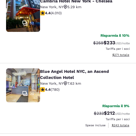
Cambria Hotel New York - Chelsea
Cambria Hotel New York - Chelsea
New York
,
NY
5.29 km
Valutazione di 4.44 stelle. Ottimo. 4010 recensioni
4.4
(
4.010
)
52
Risparmia il 10%
$233
Tariffa di barratura:
Tariffa scontata
$259
USD
/notte
Tariffa per i soci
Visualizza i dett
$271
totale
Blue Angel Hotel NYC, an Ascend
Blue Angel Hotel NYC, an Ascend Col
Collection Hotel
New York
,
NY
7.63 km
Valutazione di 4.39 stelle. Ottimo. 780 recensioni
4.4
(
780
)
30
Risparmia il 9%
$212
Tariffa di barratura:
Tariffa scontata
$233
USD
/notte
Tariffa per i soci
Visualizza i detta
Spese incluse
$243
totale