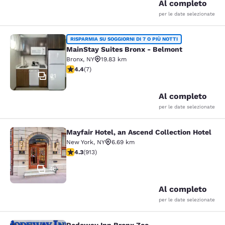
Al completo
per le date selezionate
MainStay Suites Bronx - Belmont
RISPARMIA SU SOGGIORNI DI 7 O PIÙ NOTTI
MainStay Suites Bronx - Belmont
Bronx
,
NY
19.83 km
Valutazione di 4.43 stelle. Ottimo. 7 recensioni
4.4
(
7
)
21
Al completo
per le date selezionate
Mayfair Hotel, an Ascend Collection Hotel
Mayfair Hotel, an Ascend Collection
New York
,
NY
6.69 km
Valutazione di 4.33 stelle. Ottimo. 913 recensioni
4.3
(
913
)
46
Al completo
per le date selezionate