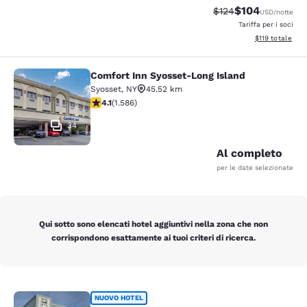
$104
Tariffa di barratura:
Tariffa scontata
$124
USD
/notte
Tariffa per i soci
Visualizza i dett
$119
totale
Comfort Inn Syosset-Long Island
Comfort Inn Syosset-Long Island
Syosset
,
NY
45.52 km
Valutazione di 4.11 stelle. Molto buono. 1586 recension
4.1
(
1.586
)
34
Al completo
per le date selezionate
Qui sotto sono elencati hotel aggiuntivi nella zona che non
corrispondono esattamente ai tuoi criteri di ricerca.
Sleep Inn
NUOVO HOTEL