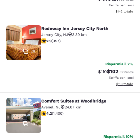
Tariffa per i soci
Visualizza i dett
$142
totale
Rodeway Inn Jersey City North
Rodeway Inn Jersey City North
Jersey City
,
NJ
3.39 km
Valutazione di 2.87 stelle. Discreto. 357 recensioni
2.9
(
357
)
26
Risparmia il 7%
$102
Tariffa di barratura
Tariffa scontata
$110
USD
/notte
Tariffa per i soci
Visualizza i dett
$119
totale
Comfort Suites at Woodbridge
Comfort Suites at Woodbridge
Avenel
,
NJ
24.07 km
Valutazione di 4.18 stelle. Molto buono. 1400 recension
4.2
(
1.400
)
43
Risparmia il 10%