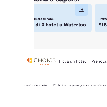
verranno memorizzati
sul tuo dispositivo.
Per maggiori
Numero di hotel
Prezzo
informazioni, consulta
3 di 6 hotel a Waterloo
$18
la nostra
Politica sui
cookie
.
Trova un hotel
Prenota
Condizioni d’uso
Politica sulla privacy e sulla sicurezza