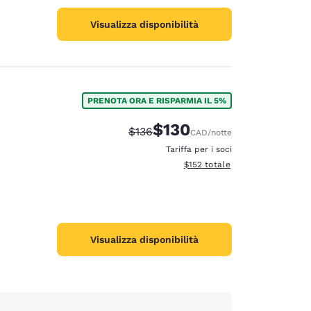
Visualizza disponibilità
PRENOTA ORA E RISPARMIA IL 5%
$130
Tariffa di barratura:
Tariffa scontata:
$136
CAD
/notte
Tariffa per i soci
Visualizza i dettagli totali stima
$152
totale
Visualizza disponibilità