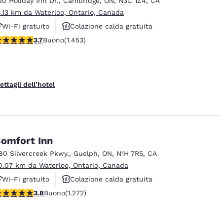
20 Holiday Inn Dr.
,
Cambridge
,
ON
,
N3C 1Z4
,
CA
México
Mexico
Español
English
8.13 km da Waterloo, Ontario, Canada
Wi-Fi gratuito
Colazione calda gratuita
alutazione di 3.66 stelle. Buono. 1453 recensioni
3.7
Buono
(1.453)
Animali ammessi
nd
Germany
España
English
Español
France
France
ettagli dell’hotel
Français
English
Italia
Italy
Italiano
English
omfort Inn
ngdom
80 Silvercreek Pkwy.
,
Guelph
,
ON
,
N1H 7R5
,
CA
0.07 km da Waterloo, Ontario, Canada
Wi-Fi gratuito
Colazione calda gratuita
India
New Zealan
alutazione di 3.84 stelle. Buono. 1272 recensioni
3.8
Buono
(1.272)
Animali ammessi
English
English