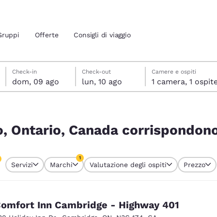
Gruppi
Offerte
Consigli di viaggio
domenica 9 agosto
lunedì 10 agosto
lunedì 10 agosto data di check-out selezionata
domenica 9 agosto data di check-in selezionata
Check-in
Check-out
Camere e ospiti
dom, 09 ago
lun, 10 ago
1 camera, 1 ospit
ione attuali
pondono ai tuoi filtri
 tua lingua preferita
o, Ontario, Canada corrispondono a
tes
Estados Unidos
América Lat
1
Servizi
Marchi
Valutazione degli ospiti
Prezzo
Español
Español
o attualmente selezionato
1 filtro attualmente selezionato
atina
Latin America
Canada
English
English
omfort Inn Cambridge - Highway 401