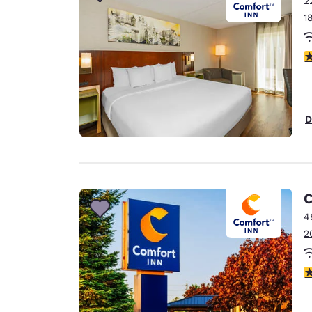
2
Canada
Français
1
Europa
V
Deutschla
Deutsch
Spain
D
English
Ireland
English
C
United Ki
English
4
2
Asia-Pacifico
Australia
V
English