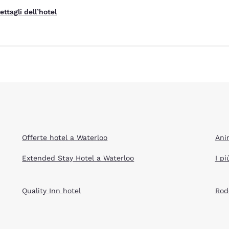
Rifiuta tutti i Cookie
Impostazioni Cook
ettagli dell’hotel
Offerte hotel a Waterloo
Ani
Extended Stay Hotel a Waterloo
I pi
Quality Inn hotel
Rod