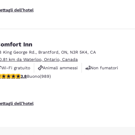
ettagli dell’hotel
omfort Inn
8 King George Rd.
,
Brantford
,
ON
,
N3R 5K4
,
CA
0.81 km da Waterloo, Ontario, Canada
Wi-Fi gratuito
Animali ammessi
Non fumatori
alutazione di 3.78 stelle. Buono. 989 recensioni
3.8
Buono
(989)
ettagli dell’hotel