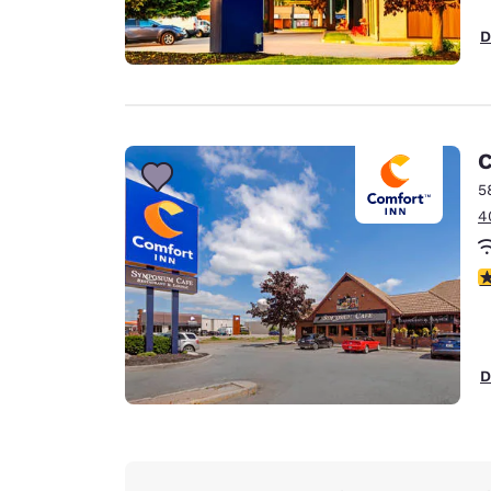
D
C
5
4
V
D