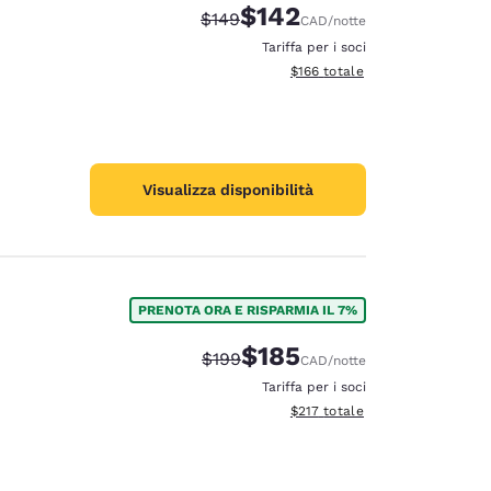
$142
Tariffa di barratura:
Tariffa scontata:
$149
CAD
/notte
Tariffa per i soci
Visualizza i dettagli totali stima
$166
totale
Visualizza disponibilità
PRENOTA ORA E RISPARMIA IL 7%
$185
Tariffa di barratura:
Tariffa scontata:
$199
CAD
/notte
Tariffa per i soci
Visualizza i dettagli totali stima
$217
totale
d