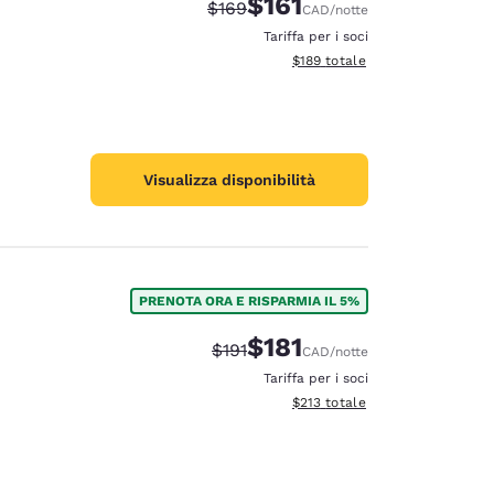
$161
Tariffa di barratura:
Tariffa scontata:
$169
CAD
/notte
Tariffa per i soci
Visualizza i dettagli totali stima
$189
totale
Visualizza disponibilità
PRENOTA ORA E RISPARMIA IL 5%
$181
Tariffa di barratura:
Tariffa scontata:
$191
CAD
/notte
Tariffa per i soci
Visualizza i dettagli totali stima
$213
totale