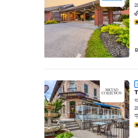
3
Il nostro sito utilizza
cookie, anche di terze
V
parti, per finalità
analitiche e per
offrirti un'esperienza
web personalizzata
D
inviandoti annunci
pubblicitari in linea
con le tue preferenze
di navigazione. Questo
significa che
T
possiamo ricordare i
1
tuoi dati, mostrarti i
3
prodotti di tuo
interesse e
continuare a
V
migliorare i nostri
servizi. Puoi