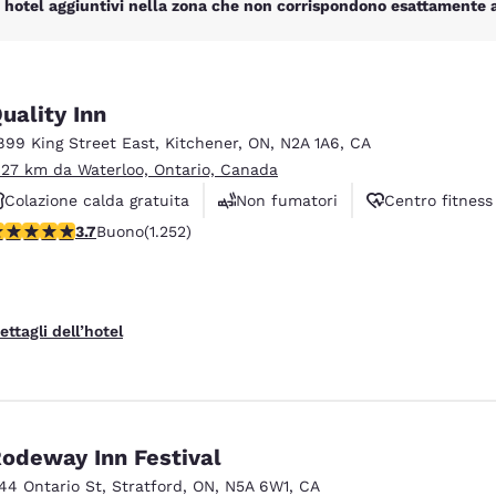
 hotel aggiuntivi nella zona che non corrispondono esattamente ai 
uality Inn
899 King Street East
,
Kitchener
,
ON
,
N2A 1A6
,
CA
.27 km da Waterloo, Ontario, Canada
Colazione calda gratuita
Non fumatori
Centro fitness
alutazione di 3.73 stelle. Buono. 1252 recensioni
3.7
Buono
(1.252)
ettagli dell’hotel
odeway Inn Festival
144 Ontario St
,
Stratford
,
ON
,
N5A 6W1
,
CA