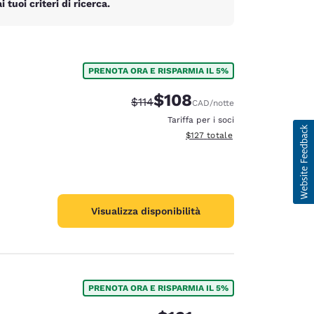
tuoi criteri di ricerca.
PRENOTA ORA E RISPARMIA IL 5%
$108
Tariffa di barratura:
Tariffa scontata:
$114
CAD
/notte
Tariffa per i soci
Visualizza i dettagli totali stima
$127
totale
Visualizza disponibilità
PRENOTA ORA E RISPARMIA IL 5%