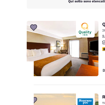
Qui sotto sono elencati
Q
2
9
V
D
La tua
privacy è
R
importante
1