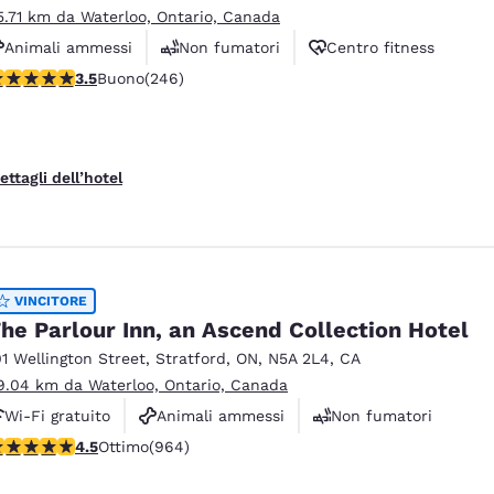
5.71 km da Waterloo, Ontario, Canada
Animali ammessi
Non fumatori
Centro fitness
alutazione di 3.51 stelle. Buono. 246 recensioni
3.5
Buono
(246)
ettagli dell’hotel
VINCITORE
he Parlour Inn, an Ascend Collection Hotel
01 Wellington Street
,
Stratford
,
ON
,
N5A 2L4
,
CA
9.04 km da Waterloo, Ontario, Canada
Wi-Fi gratuito
Animali ammessi
Non fumatori
alutazione di 4.46 stelle. Ottimo. 964 recensioni
4.5
Ottimo
(964)