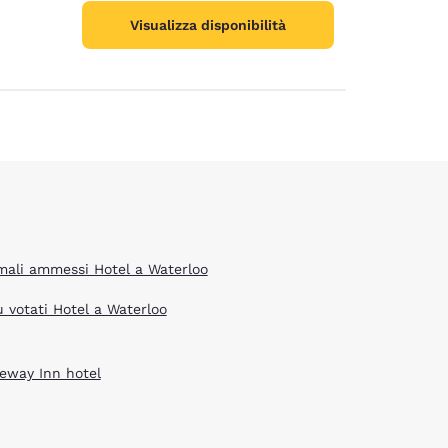
ie
Visualizza disponibilità
mali ammessi Hotel a Waterloo
ù votati Hotel a Waterloo
eway Inn hotel