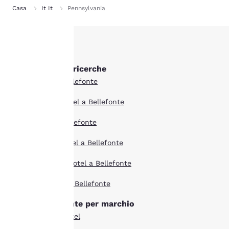
Casa
It It
Pennsylvania
La tua
Altre Bellefonte ricerche
privacy è
Tutti gli hotel a Bellefonte
importante
Boutique hotel Hotel a Bellefonte
Offerte hotel a Bellefonte
Il nostro sito utilizza
cookie, anche di terze
Extended Stay Hotel a Bellefonte
parti, per finalità
analitiche e per offrirti
Animali ammessi Hotel a Bellefonte
un'esperienza web
personalizzata inviandoti
I più votati Hotel a Bellefonte
annunci pubblicitari in
linea con le tue
Hotel di Bellefonte per marchio
preferenze di navigazione.
Questo significa che
Comfort Suites hotel
possiamo ricordare i tuoi