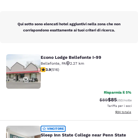
Qui sotto sono elencati hotel aggiuntivi nella zona che non
corrispondono esattamente ai tuoi criteri di ricerca.
Econo Lodge Bellefonte I-99
Econo Lodge Bellefonte I-99
Bellefonte
,
PA
2.27 km
Valutazione di 3.92 stelle. Buono. 516 recensioni
3.9
(
516
)
18
Risparmia il 5%
$85
Tariffa di barratur
Tariffa sconta
$89
USD
/notte
Tariffa per i soci
Visualizza i det
$94
totale
Sleep Inn State College near Penn S
VINCITORE
Sleep Inn State College near Penn State