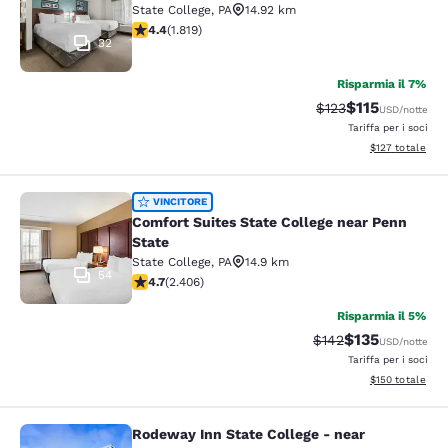
State College
,
PA
14.92 km
Valutazione di 4.39 stelle. Ottimo. 1819 recensioni
4.4
(
1.819
)
32
Risparmia il 7%
$115
Tariffa di barratura
Tariffa scontat
$123
USD
/notte
Tariffa per i soci
Visualizza i dett
$127
totale
Comfort Suites State College near P
VINCITORE
Comfort Suites State College near Penn
State
State College
,
PA
14.9 km
54
Valutazione di 4.67 stelle. Eccezionale. 2406 recension
4.7
(
2.406
)
Risparmia il 5%
$135
Tariffa di barratura
Tariffa scontat
$142
USD
/notte
Tariffa per i soci
Visualizza i dett
$150
totale
Rodeway Inn State College - near
Rodeway Inn State College - near Un