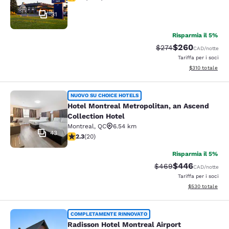
31
Risparmia il 5%
$260
Tariffa di barratura:
Tariffa scontata
$274
CAD
/notte
Tariffa per i soci
Visualizza i dett
$310
totale
Hotel Montreal Metropolitan, an Asc
NUOVO SU CHOICE HOTELS
Hotel Montreal Metropolitan, an Ascend
Collection Hotel
Montreal
,
QC
6.54 km
43
Valutazione di 2.3 stelle. Discreto. 20 recensioni
2.3
(
20
)
Risparmia il 5%
$446
Tariffa di barratura:
Tariffa scontata
$469
CAD
/notte
Tariffa per i soci
Visualizza i detta
$530
totale
Radisson Hotel Montreal Airport
COMPLETAMENTE RINNOVATO
Radisson Hotel Montreal Airport