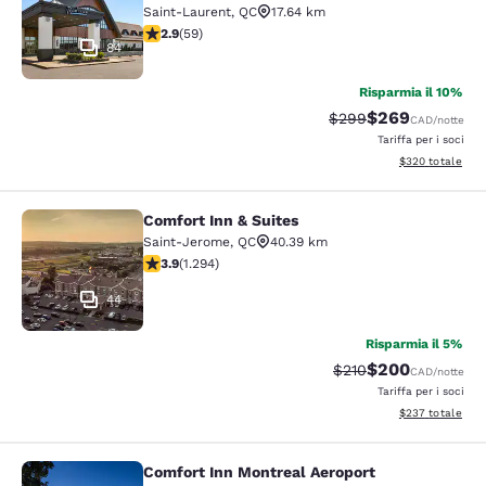
Saint-Laurent
,
QC
17.64 km
Valutazione di 2.92 stelle. Discreto. 59 recensioni
2.9
(
59
)
84
Risparmia il 10%
$269
Tariffa di barratura:
Tariffa scontata
$299
CAD
/notte
Tariffa per i soci
Visualizza i detta
$320
totale
Comfort Inn & Suites
Comfort Inn & Suites
Saint-Jerome
,
QC
40.39 km
Valutazione di 3.89 stelle. Buono. 1294 recensioni
3.9
(
1.294
)
44
Risparmia il 5%
$200
Tariffa di barratura:
Tariffa scontata
$210
CAD
/notte
Tariffa per i soci
Visualizza i detta
$237
totale
Comfort Inn Montreal Aeroport
Comfort Inn Montreal Aeroport