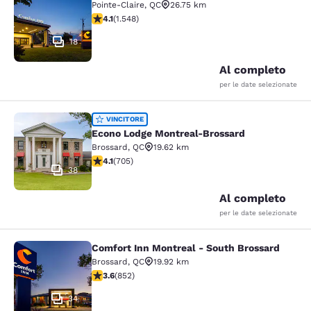
Pointe-Claire
,
QC
26.75 km
Valutazione di 4.14 stelle. Molto buono. 1548 recension
4.1
(
1.548
)
18
Al completo
per le date selezionate
Econo Lodge Montreal-Brossard
VINCITORE
Econo Lodge Montreal-Brossard
Brossard
,
QC
19.62 km
Valutazione di 4.13 stelle. Molto buono. 705 recensioni
4.1
(
705
)
38
Al completo
per le date selezionate
Comfort Inn Montreal - South Brossard
Comfort Inn Montreal - South Bross
Brossard
,
QC
19.92 km
Valutazione di 3.64 stelle. Buono. 852 recensioni
3.6
(
852
)
34