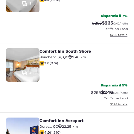
54
Risparmia il 7%
$235
Tariffa di barratura:
Tariffa scontata
$253
CAD
/notte
Tariffa per i soci
Visualizza i detta
$280
totale
Comfort Inn South Shore
Comfort Inn South Shore
Boucherville
,
QC
9.46 km
Valutazione di 3.8 stelle. Buono. 974 recensioni
3.8
(
974
)
40
Risparmia il 5%
$246
Tariffa di barratura:
Tariffa scontata
$259
CAD
/notte
Tariffa per i soci
Visualizza i detta
$293
totale
Comfort Inn Aeroport
Comfort Inn Aeroport
Dorval
,
QC
22.25 km
Valutazione di 4.04 stelle. Molto buono. 1310 recension
4.0
(
1.310
)