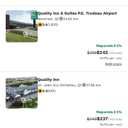
Quality Inn & Suites P.E. Trudeau Airport
Quality Inn & Suites P.E. Trudeau Air
Montreal
,
QC
23.63 km
Valutazione di 3.38 stelle. Buono. 1830 recensioni
3.4
(
1.830
)
9
Risparmia il 5%
$242
Tariffa di barratura:
Tariffa scontata
$255
CAD
/notte
Tariffa per i soci
Visualizza i detta
$289
totale
Quality Inn
Quality Inn
St. Jean-Sur-Richelieu
,
QC
37.56 km
Valutazione di 4.18 stelle. Molto buono. 445 recensioni
4.2
(
445
)
23
Risparmia il 5%
$237
Tariffa di barratura:
Tariffa scontata
$249
CAD
/notte
Tariffa per i soci