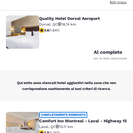
Visualizza i dett
$281
totale
Quality Hotel Dorval Aeroport
Quality Hotel Dorval Aeroport
Dorval
,
QC
18.74 km
Valutazione di 3.63 stelle. Buono. 1641 recensioni
3.6
(
1.641
)
54
Al completo
per le date selezionate
Qui sotto sono elencati hotel aggiuntivi nella zona che non
corrispondono esattamente ai tuoi criteri di ricerca.
Comfort Inn Montreal - Laval - Hig
COMPLETAMENTE RINNOVATO
Comfort Inn Montreal - Laval - Highway 15
Laval
,
QC
15.11 km
Valutazione di 3.81 stelle. Buono. 1212 recensioni
3.8
(
1.212
)