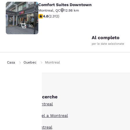
Comfort Suites Downtown
Comfort Suites Downtown
Montreal
,
QC
12.98 km
Valutazione di 3.97 stelle. Buono. 2312 recensioni
4.0
(
2.312
)
30
Al completo
per le date selezionate
Casa
Quebec
Montreal
La tua
Altre Montreal ricerche
privacy è
Tutti gli hotel a Montreal
importante
Boutique hotel Hotel a Montreal
Offerte hotel a Montreal
Il nostro sito utilizza