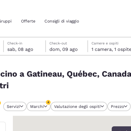
Gruppi
Offerte
Consigli di viaggio
sabato 8 agosto
domenica 9 agosto
domenica 9 agosto data di check-out selezionata
sabato 8 agosto data di check-in selezionata
Check-in
Check-out
Camere e ospiti
sab, 08 ago
dom, 09 ago
1 camera, 1 ospit
ione attuali
, Canada corrispondono ai tuoi filtri
icino a Gatineau, Québec, Canad
 tua lingua preferita
tri
tes
Estados Unidos
América Lat
Español
Español
4
Servizi
Marchi
Valutazione degli ospiti
Prezzo
 attualmente selezionati
atina
Latin America
Canada
4 filtri attualmente selezionati
English
English
0