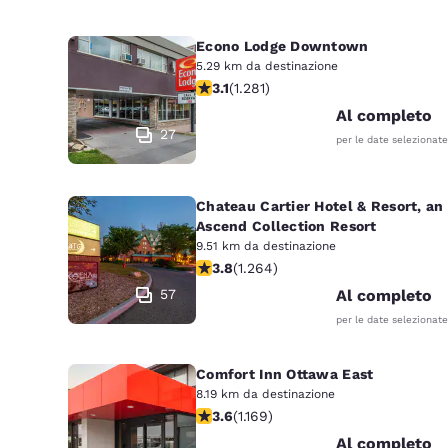
Econo Lodge Downtown
5.29 km da destinazione
Valutazione di 3.12 stelle. Buono. 128
3.1
(
1.281
)
Al completo
27
per le date selezionate
Chateau Cartier Hotel & Resort, an
Ascend Collection Resort
9.51 km da destinazione
Valutazione di 3.84 stelle. Buono. 1
3.8
(
1.264
)
57
Al completo
per le date selezionate
Comfort Inn Ottawa East
8.19 km da destinazione
Valutazione di 3.56 stelle. Buono. 11
3.6
(
1.169
)
Al completo