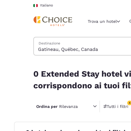
Caricamento completato
Vai A Contenuto Principale
Italiano
Trova un hotel
Cerca hotel
Destinazione
Regione e posiz
Italia
Italiano
0 Extended Stay hotel vicino a Gatineau, Québec
0 Extended Stay hotel v
Seleziona la
Americhe
corrispondono ai tuoi fil
United Sta
English
4
Ordina per
Rilevanza
Tutti i filtri
4 filtri
América L
Português