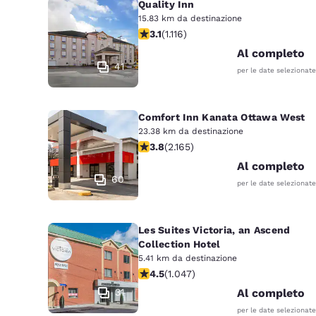
Quality Inn
15.83 km da destinazione
Valutazione di 3.12 stelle. Buono. 111
3.1
(
1.116
)
Al completo
41
per le date selezionate
Comfort Inn Kanata Ottawa West
23.38 km da destinazione
Valutazione di 3.84 stelle. Buono. 21
3.8
(
2.165
)
Al completo
60
per le date selezionate
Les Suites Victoria, an Ascend
Collection Hotel
5.41 km da destinazione
Valutazione di 4.5 stelle. Ottimo. 10
4.5
(
1.047
)
31
Al completo
per le date selezionate