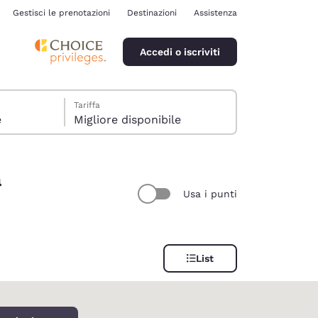
Gestisci le prenotazioni
Destinazioni
Assistenza
Accedi o iscriviti
Tariffa
e
Migliore disponibile
a
Usa i punti
ina
List