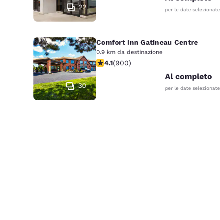
22
per le date selezionate
Comfort Inn Gatineau Centre
0.9 km da destinazione
Valutazione di 4.1 stelle. Molto buon
4.1
(
900
)
Al completo
30
per le date selezionate