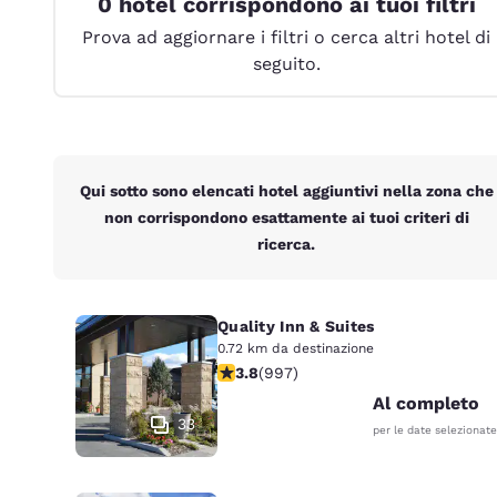
0 hotel corrispondono ai tuoi filtri
Canada
Français
Prova ad aggiornare i filtri o cerca altri hotel di
seguito.
Europa
Deutschla
Deutsch
Spain
Qui sotto sono elencati hotel aggiuntivi nella zona che
English
non corrispondono esattamente ai tuoi criteri di
ricerca.
Ireland
English
United Ki
Quality Inn & Suites
English
0.72 km da destinazione
Valutazione di 3.79 stelle. Buono. 99
3.8
(
997
)
Asia-Pacifico
Al completo
33
Australia
per le date selezionate
English