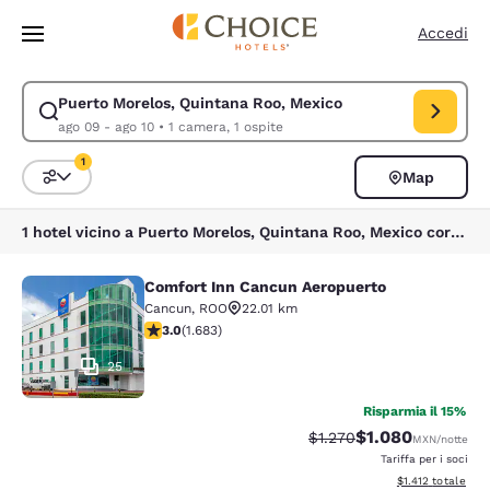
Caricamento completato
Vai A Contenuto Principale
Accedi
Puerto Morelos, Quintana Roo, Mexico
Modifica la ricerca per Puerto Morelos, Quintana Roo, Mexico. Data di c
ago 09 - ago 10
•
1 camera, 1 ospite
1
Map
Ordina e filtra
1 filtro attualmente selezionato
1 hotel vicino a Puerto Morelos, Quintana Roo, Mexico corrispondono ai tuoi filtri
Comfort Inn Cancun Aeropuerto
Comfort Inn Cancun Aeropuerto
Cancun
,
ROO
22.01 km
Valutazione di 3.03 stelle. Discreto. 1683 recensioni
3.0
(
1.683
)
25
Risparmia il 15%
$1.080
Tariffa di barratura:
Tariffa scontata:
$1.270
MXN
/notte
Tariffa per i soci
Visualizza i dettag
$1.412
totale