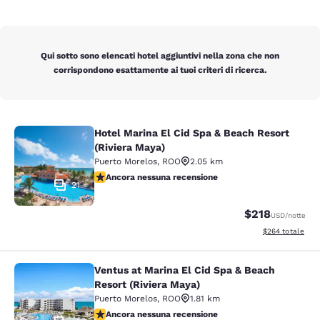
Qui sotto sono elencati hotel aggiuntivi nella zona che non
corrispondono esattamente ai tuoi criteri di ricerca.
Hotel Marina El Cid Spa & Beach Resort
Hotel Marina El Cid Spa & Beach Res
(Riviera Maya)
Puerto Morelos
,
ROO
2.05 km
Ancora nessuna recensione
Ancora nessuna recensione
21
$218
USD
/notte
Visualizza i detta
$264
totale
Ventus at Marina El Cid Spa & Beach
Ventus at Marina El Cid Spa & Beach
Resort (Riviera Maya)
Puerto Morelos
,
ROO
1.81 km
Ancora nessuna recensione
Ancora nessuna recensione