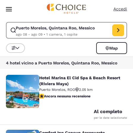
Caricamento completato
Vai A Contenuto Principale
Accedi
Puerto Morelos, Quintana Roo, Messico
Modifica la ricerca per Puerto Morelos, Quintana Roo, Messico. Data di 
ago 08 - ago 09
•
1 camera, 1 ospite
Map
Ordina e filtra
4 hotel vicino a Puerto Morelos, Quintana Roo, Messico
Hotel Marina El Cid Spa & Beach Resort
Hotel Marina El Cid Spa & Beach Res
(Riviera Maya)
Puerto Morelos
,
ROO
2.05 km
Ancora nessuna recensione
Ancora nessuna recensione
21
Al completo
per le date selezionate
Comfort Inn Cancun Aeropuerto