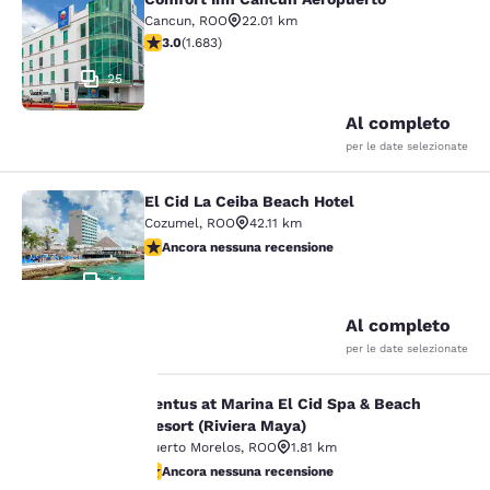
Comfort Inn Cancun Aeropuerto
Cancun
,
ROO
22.01 km
Valutazione di 3.03 stelle. Discreto. 1683 recensioni
3.0
(
1.683
)
25
Al completo
per le date selezionate
El Cid La Ceiba Beach Hotel
El Cid La Ceiba Beach Hotel
Cozumel
,
ROO
42.11 km
Ancora nessuna recensione
Ancora nessuna recensione
14
Al completo
per le date selezionate
La tua
Ventus at Marina El Cid Spa & Beach
Ventus at Marina El Cid Spa & Beach
privacy è
Resort (Riviera Maya)
Puerto Morelos
,
ROO
1.81 km
importante
Ancora nessuna recensione
Ancora nessuna recensione
18