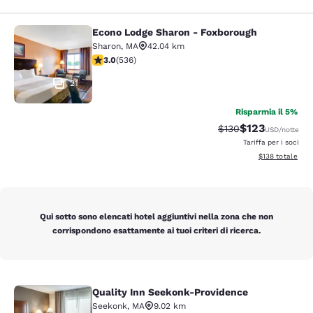
Econo Lodge Sharon - Foxborough
Econo Lodge Sharon - Foxborough
Sharon
,
MA
42.04 km
Valutazione di 3.01 stelle. Discreto. 536 recensioni
3.0
(
536
)
21
Risparmia il 5%
$123
Tariffa di barratura:
Tariffa scontat
$130
USD
/notte
Tariffa per i soci
Visualizza i dett
$138
totale
Qui sotto sono elencati hotel aggiuntivi nella zona che non
corrispondono esattamente ai tuoi criteri di ricerca.
Quality Inn Seekonk-Providence
Quality Inn Seekonk-Providence
Seekonk
,
MA
9.02 km