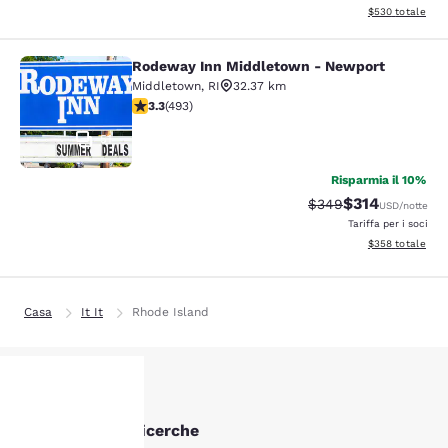
Visualizza i detta
$530
totale
Rodeway Inn Middletown - Newport
Rodeway Inn Middletown - Newpor
Middletown
,
RI
32.37 km
Valutazione di 3.26 stelle. Buono. 493 recensioni
3.3
(
493
)
51
Risparmia il 10%
$314
Tariffa di barratura:
Tariffa scontat
$349
USD
/notte
Tariffa per i soci
Visualizza i detta
$358
totale
Casa
It It
Rhode Island
Altre Cranston ricerche
La tua