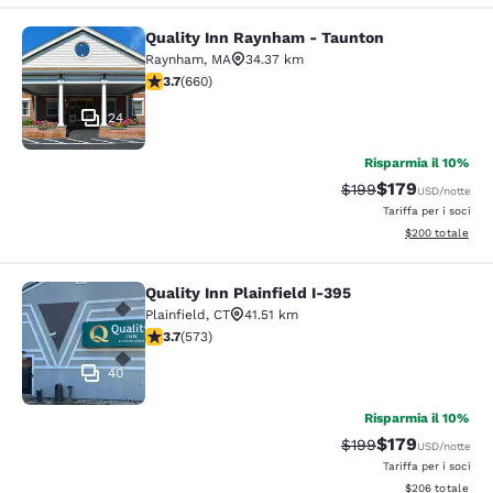
Quality Inn Raynham - Taunton
Quality Inn Raynham - Taunton
Raynham
,
MA
34.37 km
Valutazione di 3.66 stelle. Buono. 660 recensioni
3.7
(
660
)
24
Risparmia il 10%
$179
Tariffa di barratura:
Tariffa scontata
$199
USD
/notte
Tariffa per i soci
Visualizza i detta
$200
totale
Quality Inn Plainfield I-395
Quality Inn Plainfield I-395
Plainfield
,
CT
41.51 km
Valutazione di 3.68 stelle. Buono. 573 recensioni
3.7
(
573
)
40
Risparmia il 10%
$179
Tariffa di barratura:
Tariffa scontata
$199
USD
/notte
Tariffa per i soci
Visualizza i detta
$206
totale