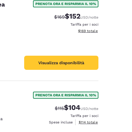
ea
PRENOTA ORA E RISPARMIA IL 10%
$152
Tariffa di barratura:
Tariffa scontata:
$169
USD
/notte
Tariffa per i soci
Visualizza i dettagli totali stima
$169
totale
Visualizza disponibilità
PRENOTA ORA E RISPARMIA IL 10%
$104
Tariffa di barratura:
Tariffa scontata:
$115
USD
/notte
d
Tariffa per i soci
na
Visualizza i dettagli totali stima
Spese incluse
$114
totale