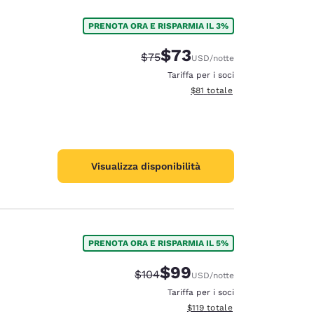
PRENOTA ORA E RISPARMIA IL 3%
$73
Tariffa di barratura:
Tariffa scontata:
$75
USD
/notte
Tariffa per i soci
Visualizza i dettagli totali stim
$81
totale
Visualizza disponibilità
PRENOTA ORA E RISPARMIA IL 5%
$99
Tariffa di barratura:
Tariffa scontata:
$104
USD
/notte
Tariffa per i soci
Visualizza i dettagli totali stima
$119
totale