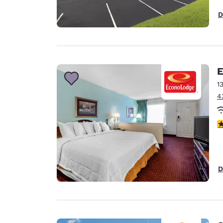
D
E
1
4
V
D