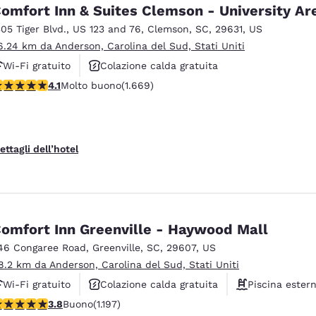
México
Mexico
omfort Inn & Suites Clemson - University Ar
Español
English
305 Tiger Blvd.
,
US 123 and 76
,
Clemson
,
SC
,
29631
,
US
6.24 km da Anderson, Carolina del Sud, Stati Uniti
Wi-Fi gratuito
Colazione calda gratuita
nd
Germany
España
English
Español
alutazione di 4.12 stelle. Molto buono. 1669 recensioni
4.1
Molto buono
(1.669)
Animali ammessi
France
France
Français
English
ettagli dell’hotel
Italia
Italy
Italiano
English
ngdom
omfort Inn Greenville - Haywood Mall
46 Congaree Road
,
Greenville
,
SC
,
29607
,
US
8.2 km da Anderson, Carolina del Sud, Stati Uniti
India
New Zealan
Wi-Fi gratuito
Colazione calda gratuita
Piscina ester
English
English
alutazione di 3.83 stelle. Buono. 1197 recensioni
3.8
Buono
(1.197)