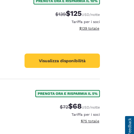
PRENOTA ORA E RISPARMIA IL 10%
$125
Tariffa di barratura:
Tariffa scontata:
$139
USD
/notte
Tariffa per i soci
Visualizza i dettagli totali stima
$139
totale
Visualizza disponibilità
PRENOTA ORA E RISPARMIA IL 5%
$68
Tariffa di barratura:
Tariffa scontata:
$72
USD
/notte
Tariffa per i soci
Visualizza i dettagli totali stim
$75
totale