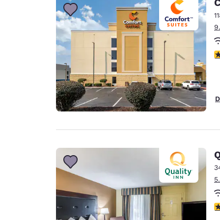
C
1
9
V
D
Q
3
5
V