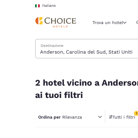
Caricamento completato
Vai A Contenuto Principale
Italiano
Trova un hotel
Cerca hotel
Destinazione
Regione e posiz
Italia
Italiano
2 hotel vicino a Anderson, Carolina del Sud, Stati
Seleziona la
2 hotel vicino a Anderso
Americhe
ai tuoi filtri
United Sta
English
1
Ordina per
Rilevanza
Tutti i filtri
América L
1 filtr
Português