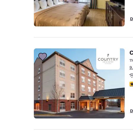
D
C
1
9
V
D