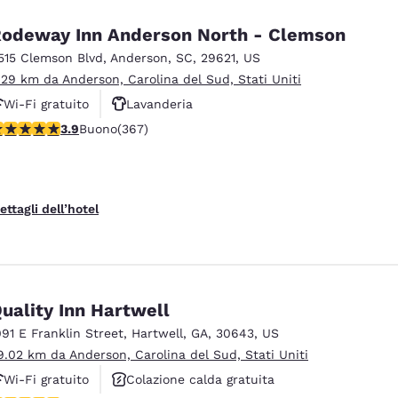
odeway Inn Anderson North - Clemson
515 Clemson Blvd
,
Anderson
,
SC
,
29621
,
US
.29 km da Anderson, Carolina del Sud, Stati Uniti
Wi-Fi gratuito
Lavanderia
alutazione di 3.85 stelle. Buono. 367 recensioni
3.9
Buono
(367)
ettagli dell’hotel
uality Inn Hartwell
091 E Franklin Street
,
Hartwell
,
GA
,
30643
,
US
9.02 km da Anderson, Carolina del Sud, Stati Uniti
Wi-Fi gratuito
Colazione calda gratuita