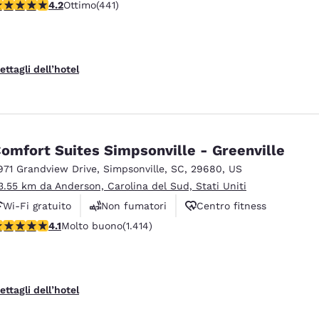
alutazione di 4.2 stelle. Ottimo. 441 recensioni
4.2
Ottimo
(441)
Animali ammessi
ettagli dell’hotel
omfort Suites Simpsonville - Greenville
971 Grandview Drive
,
Simpsonville
,
SC
,
29680
,
US
3.55 km da Anderson, Carolina del Sud, Stati Uniti
Wi-Fi gratuito
Non fumatori
Centro fitness
alutazione di 4.08 stelle. Molto buono. 1414 recensioni
4.1
Molto buono
(1.414)
ettagli dell’hotel