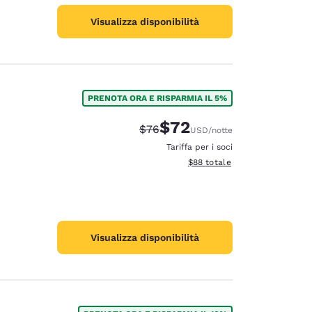
Visualizza disponibilità
PRENOTA ORA E RISPARMIA IL 5%
$72
Tariffa di barratura:
Tariffa scontata:
$76
USD
/notte
Tariffa per i soci
Visualizza i dettagli totali stim
$88
totale
Visualizza disponibilità