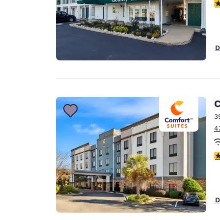
V
D
C
3
4
V
D