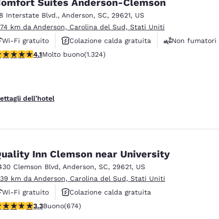
omfort Suites Anderson-Clemson
18 Interstate Blvd.
,
Anderson
,
SC
,
29621
,
US
.74 km da Anderson, Carolina del Sud, Stati Uniti
Wi-Fi gratuito
Colazione calda gratuita
Non fumatori
alutazione di 4.14 stelle. Molto buono. 1324 recensioni
4.1
Molto buono
(1.324)
ettagli dell’hotel
uality Inn Clemson near University
430 Clemson Blvd
,
Anderson
,
SC
,
29621
,
US
.39 km da Anderson, Carolina del Sud, Stati Uniti
Wi-Fi gratuito
Colazione calda gratuita
alutazione di 3.34 stelle. Buono. 674 recensioni
3.3
Buono
(674)
Animali ammessi