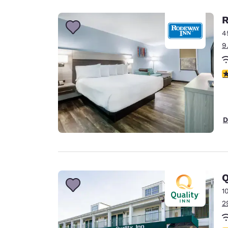
R
4
9
V
D
Q
1
2