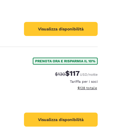
Visualizza disponibilità
PRENOTA ORA E RISPARMIA IL 10%
$117
Tariffa di barratura:
Tariffa scontata:
$130
USD
/notte
Tariffa per i soci
Visualizza i dettagli totali stima
$128
totale
Visualizza disponibilità