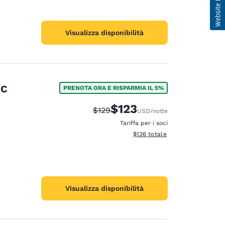
Visualizza disponibilità
SC
PRENOTA ORA E RISPARMIA IL 5%
$123
Tariffa di barratura:
Tariffa scontata:
$129
USD
/notte
Tariffa per i soci
Visualizza i dettagli totali stima
$136
totale
Visualizza disponibilità