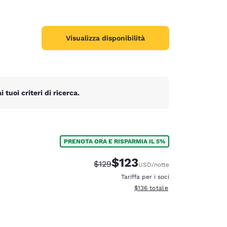
Visualizza disponibilità
tuoi criteri di ricerca.
PRENOTA ORA E RISPARMIA IL 5%
$123
Tariffa di barratura:
Tariffa scontata:
$129
USD
/notte
Tariffa per i soci
Visualizza i dettagli totali stima
$136
totale