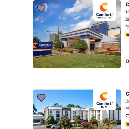
Canada
C
Français
1
Europa
2
Deutschla
Deutsch
V
Spain
English
D
Ireland
English
United Ki
English
C
Asia-Pacifico
2
4
Australia
English
V