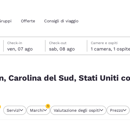
Gruppi
Offerte
Consigli di viaggio
venerdì 7 agosto
sabato 8 agosto
sabato 8 agosto data di check-out selezionata
venerdì 7 agosto data di check-in selezionata
Check-in
Check-out
Camere e ospiti
ven, 07 ago
sab, 08 ago
1 camera, 1 ospit
ione attuali
 Uniti corrispondono ai tuoi filtri
 tua lingua preferita
n, Carolina del Sud, Stati Uniti 
tes
Estados Unidos
América Lat
Español
Español
1
Servizi
Marchi
Valutazione degli ospiti
Prezzo
atina
Latin America
Canada
o attualmente selezionato
English
English
1 filtro attualmente selezionato