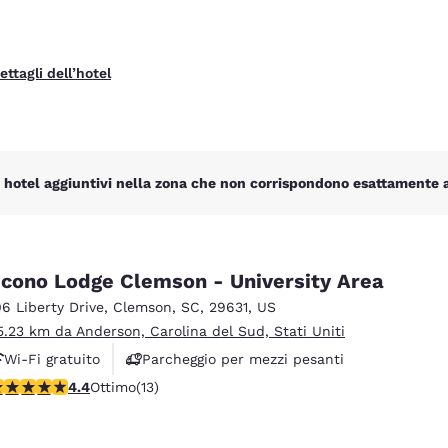
ettagli dell’hotel
 hotel aggiuntivi nella zona che non corrispondono esattamente ai 
cono Lodge Clemson - University Area
06 Liberty Drive
,
Clemson
,
SC
,
29631
,
US
5.23 km da Anderson, Carolina del Sud, Stati Uniti
Wi-Fi gratuito
Parcheggio per mezzi pesanti
alutazione di 4.38 stelle. Ottimo. 13 recensioni
4.4
Ottimo
(13)