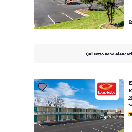
D
Qui sotto sono elencati
E
1
2
V