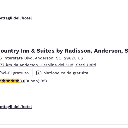
ettagli dell’hotel
ountry Inn & Suites by Radisson, Anderson, 
16 Interstate Blvd
,
Anderson
,
SC
,
29621
,
US
.77 km da Anderson, Carolina del Sud, Stati Uniti
Wi-Fi gratuito
Colazione calda gratuita
alutazione di 3.58 stelle. Buono. 195 recensioni
3.6
Buono
(195)
Animali ammessi
ettagli dell’hotel