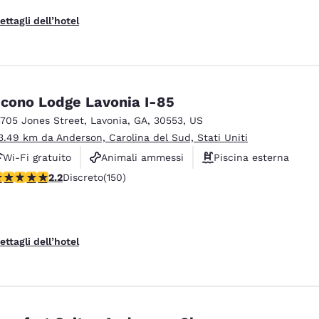
ettagli dell’hotel
cono Lodge Lavonia I-85
3705 Jones Street
,
Lavonia
,
GA
,
30553
,
US
3.49 km da Anderson, Carolina del Sud, Stati Uniti
Wi-Fi gratuito
Animali ammessi
Piscina esterna
alutazione di 2.21 stelle. Discreto. 150 recensioni
2.2
Discreto
(150)
ettagli dell’hotel