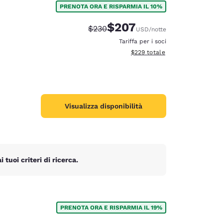
PRENOTA ORA E RISPARMIA IL 10%
$207
Tariffa di barratura:
Tariffa scontata:
$230
USD
/notte
Tariffa per i soci
Visualizza i dettagli totali stimat
$229
totale
Visualizza disponibilità
tuoi criteri di ricerca.
d
PRENOTA ORA E RISPARMIA IL 19%