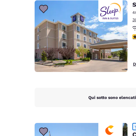
Canada
S
Français
4
Europa
3
Deutschla
Deutsch
V
Spain
English
D
Ireland
English
United Ki
English
Qui sotto sono elencati
Asia-Pacifico
Australia
English
C