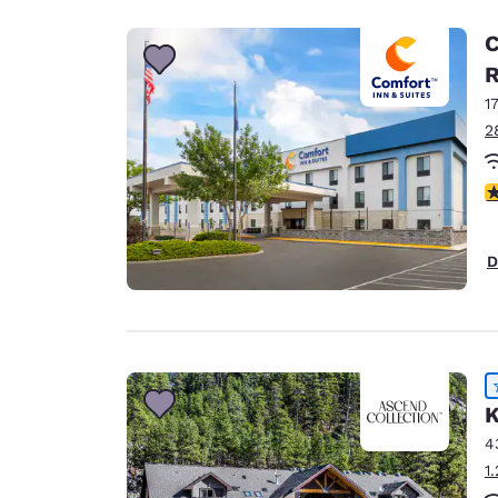
C
1
2
V
D
K
4
1