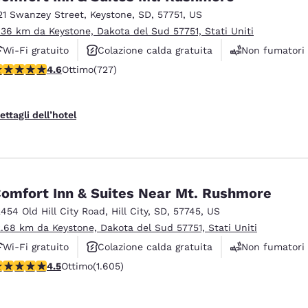
21 Swanzey Street
,
Keystone
,
SD
,
57751
,
US
.36 km da Keystone, Dakota del Sud 57751, Stati Uniti
Wi-Fi gratuito
Colazione calda gratuita
Non fumatori
alutazione di 4.56 stelle. Ottimo. 727 recensioni
4.6
Ottimo
(727)
ettagli dell’hotel
omfort Inn & Suites Near Mt. Rushmore
2454 Old Hill City Road
,
Hill City
,
SD
,
57745
,
US
2.68 km da Keystone, Dakota del Sud 57751, Stati Uniti
Wi-Fi gratuito
Colazione calda gratuita
Non fumatori
alutazione di 4.54 stelle. Ottimo. 1605 recensioni
4.5
Ottimo
(1.605)