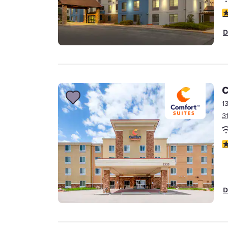
V
D
C
1
3
V
D