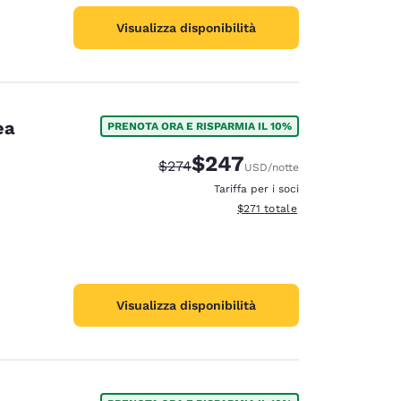
Visualizza disponibilità
ea
PRENOTA ORA E RISPARMIA IL 10%
$247
Tariffa di barratura:
Tariffa scontata:
$274
USD
/notte
Tariffa per i soci
Visualizza i dettagli totali stima
$271
totale
Visualizza disponibilità