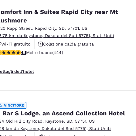
omfort Inn & Suites Rapid City near Mt
Rushmore
720 Rapp Street
,
Rapid City
,
SD
,
57701
,
US
8.78 km da Keystone, Dakota del Sud 57751, Stati Uniti
Wi-Fi gratuito
Colazione calda gratuita
alutazione di 4.14 stelle. Molto buono. 444 recensioni
4.1
Molto buono
(444)
Animali ammessi
ettagli dell’hotel
VINCITORE
 Bar S Lodge, an Ascend Collection Hotel
34 Old Hill City Road
,
Keystone
,
SD
,
57751
,
US
.28 km da Keystone, Dakota del Sud 57751, Stati Uniti