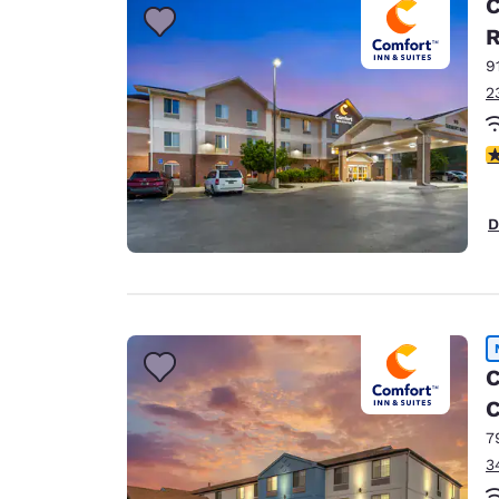
C
9
2
V
D
C
C
7
3