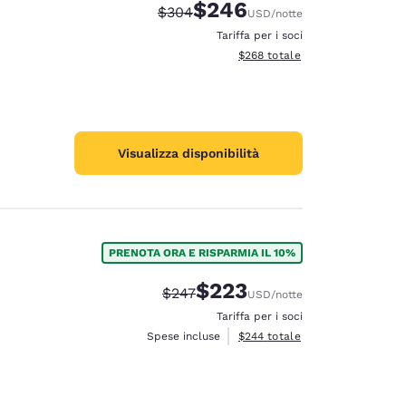
$246
Tariffa di barratura:
Tariffa scontata:
$304
USD
/notte
Tariffa per i soci
Visualizza i dettagli totali stimat
$268
totale
Visualizza disponibilità
PRENOTA ORA E RISPARMIA IL 10%
$223
Tariffa di barratura:
Tariffa scontata:
$247
USD
/notte
Tariffa per i soci
Visualizza i dettagli totali stimat
Spese incluse
$244
totale