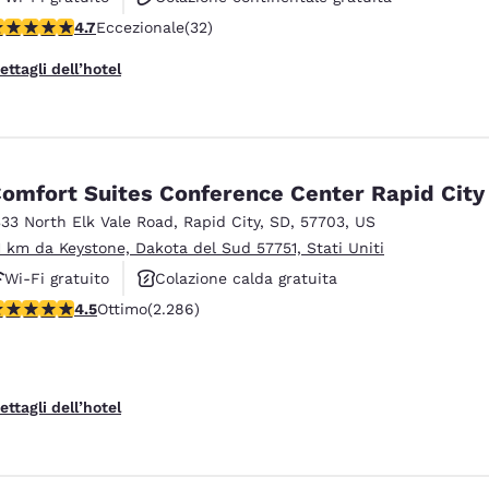
alutazione di 4.72 stelle. Eccezionale. 32 recensioni
4.7
Eccezionale
(32)
Colazione calda gratuita
ettagli dell’hotel
omfort Suites Conference Center Rapid City
333 North Elk Vale Road
,
Rapid City
,
SD
,
57703
,
US
1 km da Keystone, Dakota del Sud 57751, Stati Uniti
Wi-Fi gratuito
Colazione calda gratuita
alutazione di 4.55 stelle. Ottimo. 2286 recensioni
4.5
Ottimo
(2.286)
Animali ammessi
ettagli dell’hotel