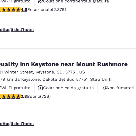
Wi-Fi gratuito
Colazione continentale gratuita
alutazione di 4.64 stelle. Eccezionale. 2879 recensioni
4.6
Eccezionale
(2.879)
Animali ammessi
ettagli dell’hotel
uality Inn Keystone near Mount Rushmore
31 Winter Street
,
Keystone
,
SD
,
57751
,
US
.79 km da Keystone, Dakota del Sud 57751, Stati Uniti
Wi-Fi gratuito
Colazione calda gratuita
Non fumatori
alutazione di 3.75 stelle. Buono. 726 recensioni
3.8
Buono
(726)
ettagli dell’hotel