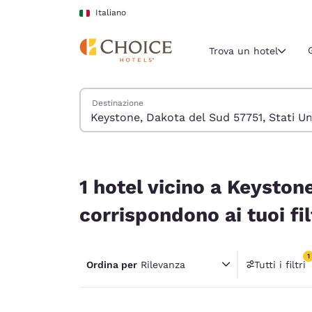
Caricamento completato
Vai A Contenuto Principale
Italiano
Trova un hotel
Cerca hotel
Destinazione
Regione e posiz
Italia
Italiano
1 hotel vicino a Keystone, Dakota del Sud 57751, S
Seleziona la
1 hotel vicino a Keyston
Americhe
corrispondono ai tuoi fil
United Sta
English
1
Ordina per
Rilevanza
Tutti i filtri
América L
1 filtr
Português