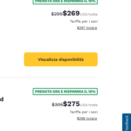
PRENOTA ORA E RISPARMIA IL 10%
$269
Tariffa di barratura:
Tariffa scontata:
$299
USD
/notte
Tariffa per i soci
Visualizza i dettagli totali stimat
$297
totale
Visualizza disponibilità
PRENOTA ORA E RISPARMIA IL 10%
id
$275
Tariffa di barratura:
Tariffa scontata:
$305
USD
/notte
Tariffa per i soci
Visualizza i dettagli totali stimat
$298
totale