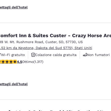
ettagli dell’hotel
omfort Inn & Suites Custer - Crazy Horse Ar
39 W. Mt. Rushmore Road
,
Custer
,
SD
,
57730
,
US
1.52 km da Keystone, Dakota del Sud 57751, Stati Uniti
Wi-Fi gratuito
Colazione calda gratuita
Non fumatori
alutazione di 4.49 stelle. Ottimo. 1317 recensioni
4.5
Ottimo
(1.317)
ettagli dell’hotel