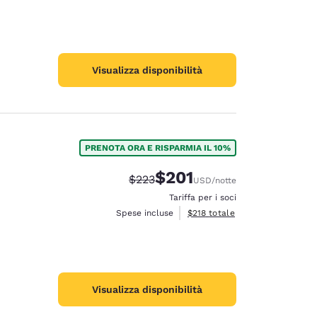
Visualizza disponibilità
PRENOTA ORA E RISPARMIA IL 10%
$201
Tariffa di barratura:
Tariffa scontata:
$223
USD
/notte
Tariffa per i soci
Visualizza i dettagli totali stima
Spese incluse
$218
totale
Visualizza disponibilità