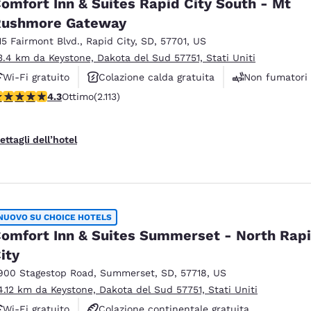
omfort Inn & Suites Rapid City South - Mt
Rushmore Gateway
15 Fairmont Blvd.
,
Rapid City
,
SD
,
57701
,
US
3.4 km da Keystone, Dakota del Sud 57751, Stati Uniti
Wi-Fi gratuito
Colazione calda gratuita
Non fumatori
alutazione di 4.34 stelle. Ottimo. 2113 recensioni
4.3
Ottimo
(2.113)
ettagli dell’hotel
NUOVO SU CHOICE HOTELS
omfort Inn & Suites Summerset - North Rap
ity
900 Stagestop Road
,
Summerset
,
SD
,
57718
,
US
4.12 km da Keystone, Dakota del Sud 57751, Stati Uniti
Wi-Fi gratuito
Colazione continentale gratuita