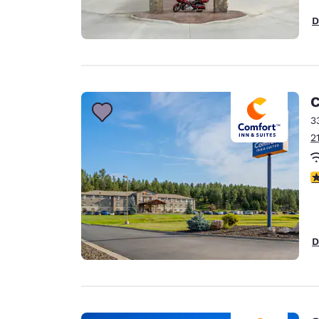
D
C
3
2
V
D