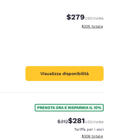
$279
USD
/notte
Visualizza i dettagli totali stimat
$305
totale
Visualizza disponibilità
PRENOTA ORA E RISPARMIA IL 10%
$281
Tariffa di barratura:
Tariffa scontata:
$312
USD
/notte
Tariffa per i soci
Visualizza i dettagli totali stimat
$306
totale