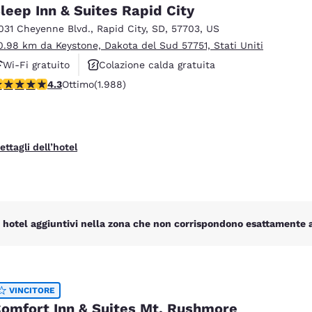
México
Mexico
leep Inn & Suites Rapid City
Español
English
031 Cheyenne Blvd.
,
Rapid City
,
SD
,
57703
,
US
0.98 km da Keystone, Dakota del Sud 57751, Stati Uniti
Wi-Fi gratuito
Colazione calda gratuita
nd
Germany
España
English
Español
alutazione di 4.33 stelle. Ottimo. 1988 recensioni
4.3
Ottimo
(1.988)
Animali ammessi
France
France
Français
English
ettagli dell’hotel
Italia
Italy
Italiano
English
ngdom
 hotel aggiuntivi nella zona che non corrispondono esattamente ai 
India
New Zealan
English
English
VINCITORE
omfort Inn & Suites Mt. Rushmore