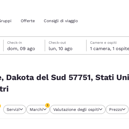
Gruppi
Offerte
Consigli di viaggio
domenica 9 agosto
lunedì 10 agosto
lunedì 10 agosto data di check-out selezionata
domenica 9 agosto data di check-in selezionata
Check-in
Check-out
Camere e ospiti
dom, 09 ago
lun, 10 ago
1 camera, 1 ospit
ione attuali
tati Uniti corrispondono ai tuoi filtri
 tua lingua preferita
e, Dakota del Sud 57751, Stati Uni
tri
tes
Estados Unidos
América Lat
Español
Español
1
Servizi
Marchi
Valutazione degli ospiti
Prezzo
atina
Latin America
Canada
o attualmente selezionato
English
English
1 filtro attualmente selezionato