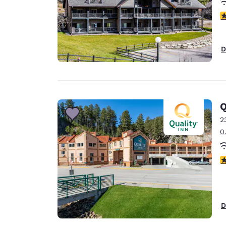
V
D
Q
2
0
V
D