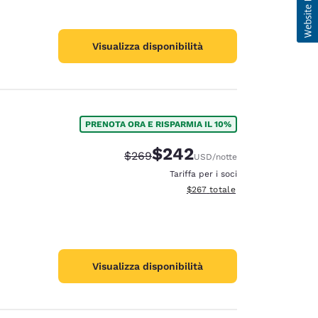
Visualizza disponibilità
PRENOTA ORA E RISPARMIA IL 10%
$242
Tariffa di barratura:
Tariffa scontata:
$269
USD
/notte
Tariffa per i soci
Visualizza i dettagli totali stimat
$267
totale
Visualizza disponibilità