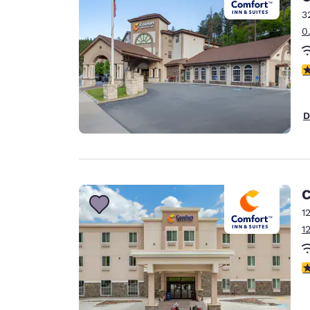
3
0
V
D
C
1
1
V