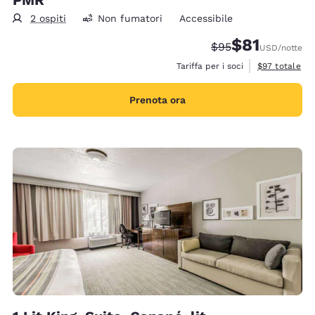
2 ospiti
Non fumatori
Accessibile
$81
Tariffa di barratura
Tariffa scontat
$95
USD
/notte
Visualizza i de
Tariffa per i soci
$97
totale
Prenota ora