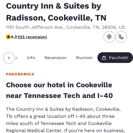
Country Inn & Suites by
Radisson, Cookeville, TN
1151 South Jefferson Ave.
,
Cookeville
,
TN
,
38506
,
US
Valutazione di 4.17 stelle. Molto buono.
4.2
555 recensioni
noramica
Info
Recensioni
Riunioni
Pacchetti
PANORAMICA
Choose our hotel in Cookeville
near Tennessee Tech and I-40
The Country Inn & Suites by Radisson, Cookeville,
TN offers a great location off I-40 about three
miles south of Tennessee Tech and Cookeville
Regional Medical Center. If you’re here on business,