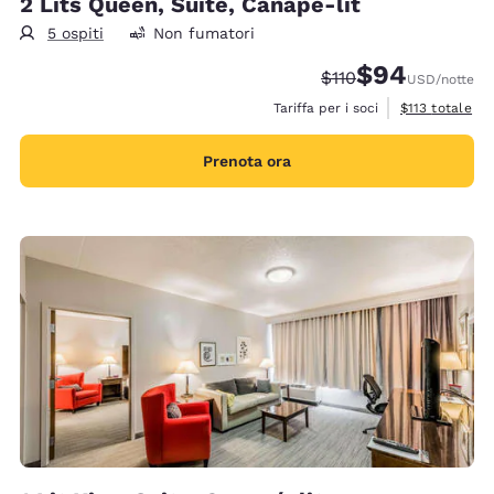
2 Lits Queen, Suite, Canapé-lit
5 ospiti
Non fumatori
$94
Tariffa di barratura:
Tariffa scontata
$110
USD
/notte
Visualizza i det
Tariffa per i soci
$113
totale
Prenota ora