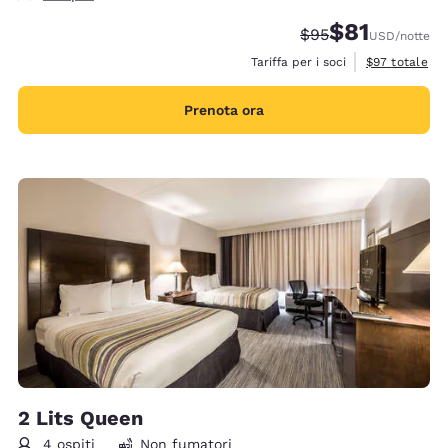
$81
Tariffa di barratura
Tariffa scontat
$95
USD
/notte
Visualizza i de
Tariffa per i soci
$97
totale
Prenota ora
2 Lits Queen
4 ospiti
Non fumatori