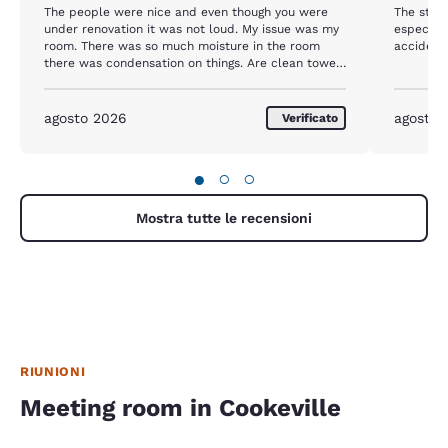
The people were nice and even though you were
The staf
under renovation it was not loud. My issue was my
especiall
room. There was so much moisture in the room
accident
there was condensation on things. Are clean towels
were more than a little damp. The room stunk
from all the moisture.
agosto 2026
agosto 
Verificato
●
○
○
Mostra tutte le recensioni
RIUNIONI
Meeting room in Cookeville