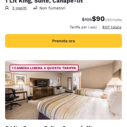
1 Lit King, Suite, Canapé-lit
3 ospiti
Non fumatori
$90
Tariffa di barratura:
Tariffa scontata
$105
USD
/notte
Visualizza i det
Tariffa per i soci
$107
totale
Prenota ora
1 CAMERA LIBERA A QUESTA TARIFFA