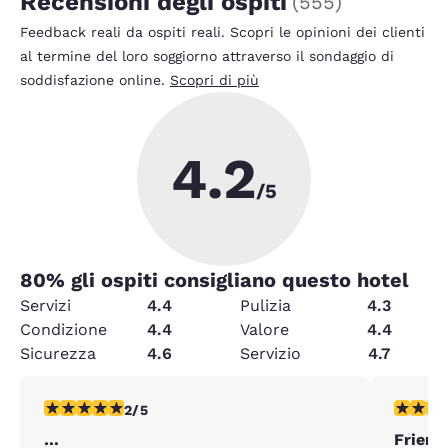
Recensioni degli ospiti
(
555
)
Feedback reali da ospiti reali. Scopri le opinioni dei clienti
al termine del loro soggiorno attraverso il sondaggio di
soddisfazione online.
Scopri di più
4.2
/5
80
% gli ospiti consigliano questo hotel
Servizi
4.4
Pulizia
4.3
Condizione
4.4
Valore
4.4
Sicurezza
4.6
Servizio
4.7
Valutazione di 2 stelle. Discreto. 1 recensione
Valutazio
2/5
…
Friend