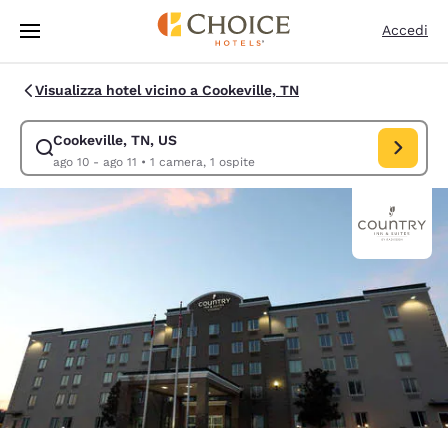
Caricamento completato
Vai A Contenuto Principale
Accedi
Visualizza hotel vicino a Cookeville, TN
Cookeville, TN, US
Modifica la ricerca per Cookeville, TN, US. Data di check-in ago 10, dat
ago 10 - ago 11
•
1 camera, 1 ospite