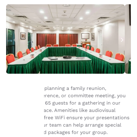
Whether you’re planning a family reunion,
corporate conference, or committee meeting, you
La tua
can invite up to 65 guests for a gathering in our
hotel’s event space. Amenities like audiovisual
privacy è
equipment and free WiFi ensure your presentations
importante
are effective. Our team can help arrange special
room blocks and packages for your group.