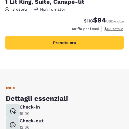
1 Lit King, Suite, Canapé-lit
3 ospiti
Non fumatori
$94
Tariffa di barratura:
Tariffa scontata
$110
USD
/notte
Visualizza i det
Tariffa per i soci
$113
totale
Prenota ora
INFO
Dettagli essenziali
Check-in
15:00
Check-out
12:00