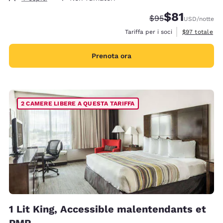
$81
Tariffa di barratura
Tariffa scontat
$95
USD
/notte
Visualizza i de
Tariffa per i soci
$97
totale
Prenota ora
2 CAMERE LIBERE A QUESTA TARIFFA
1 Lit King, Accessible malentendants et
PMR