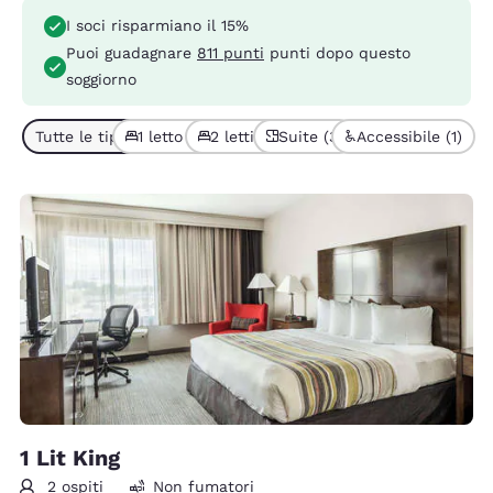
I soci risparmiano il 15%
Puoi guadagnare
811 punti
punti dopo questo
soggiorno
Tutte le tipologie di camera (6)
1 letto (4)
2 letti (2)
Suite (3)
Accessibile (1)
1 Lit King
2 ospiti
Non fumatori