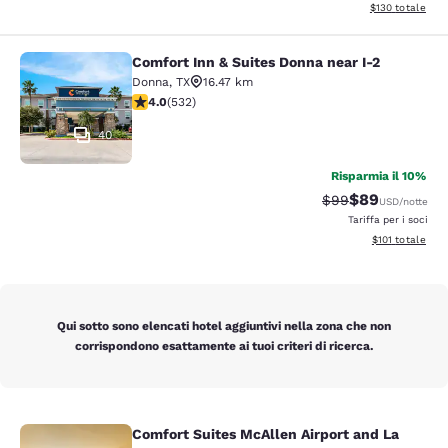
Visualizza i dett
$130
totale
Comfort Inn & Suites Donna near I-2
Comfort Inn & Suites Donna near I-2
Donna
,
TX
16.47 km
Valutazione di 3.99 stelle. Buono. 532 recensioni
4.0
(
532
)
40
Risparmia il 10%
$89
Tariffa di barratur
Tariffa scontat
$99
USD
/notte
Tariffa per i soci
Visualizza i dett
$101
totale
Qui sotto sono elencati hotel aggiuntivi nella zona che non
corrispondono esattamente ai tuoi criteri di ricerca.
Comfort Suites McAllen Airport and La
Comfort Suites McAllen Airport and 