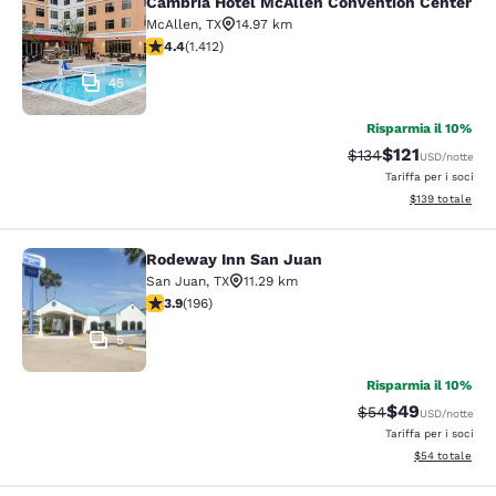
Cambria Hotel McAllen Convention Center
Cambria Hotel McAllen Convention 
McAllen
,
TX
14.97 km
Valutazione di 4.41 stelle. Ottimo. 1412 recensioni
4.4
(
1.412
)
45
Risparmia il 10%
$121
Tariffa di barratura
Tariffa scontat
$134
USD
/notte
Tariffa per i soci
Visualizza i dett
$139
totale
Rodeway Inn San Juan
Rodeway Inn San Juan
San Juan
,
TX
11.29 km
Valutazione di 3.91 stelle. Buono. 196 recensioni
3.9
(
196
)
5
Risparmia il 10%
$49
Tariffa di barratur
Tariffa scontat
$54
USD
/notte
Tariffa per i soci
Visualizza i det
$54
totale