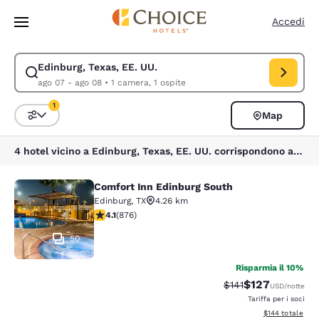
Caricamento completato
Vai A Contenuto Principale
Accedi
Edinburg, Texas, EE. UU.
Modifica la ricerca per Edinburg, Texas, EE. UU.. Data di check-in ago 0
ago 07 - ago 08
•
1 camera, 1 ospite
1
Map
Ordina e filtra
1 filtro attualmente selezionato
4 hotel vicino a Edinburg, Texas, EE. UU. corrispondono ai tuoi filtri
Comfort Inn Edinburg South
Comfort Inn Edinburg South
Edinburg
,
TX
4.26 km
Valutazione di 4.12 stelle. Molto buono. 876 recensioni
4.1
(
876
)
50
Risparmia il 10%
$127
Tariffa di barratura
Tariffa scontata
$141
USD
/notte
Tariffa per i soci
Visualizza i dett
$144
totale