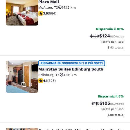
Plaza Mall
McAllen
,
TX
14.12 km
Valutazione di 3.94 stelle. Buono. 584 recensioni
3.9
(
584
)
29
Risparmia il 10%
$124
Tariffa di barratura:
Tariffa scontata
$138
USD
/notte
Tariffa per i soci
Visualizza i dett
$143
totale
MainStay Suites Edinburg South
RISPARMIA SU SOGGIORNI DI 7 O PIÙ NOTTI
MainStay Suites Edinburg South
Edinburg
,
TX
4.26 km
Valutazione di 4.1 stelle. Molto buono. 325 recensioni
4.1
(
325
)
43
Risparmia il 5%
$105
Tariffa di barratura
Tariffa scontat
$110
USD
/notte
Tariffa per i soci
Visualizza i dett
$118
totale