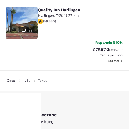
Quality Inn Harlingen
Quality Inn Harlingen
Harlingen
,
TX
46.77 km
Valutazione di 3.58 stelle. Buono. 550 recensioni
3.6
(
550
)
14
Risparmia il 10%
$70
Tariffa di barratur
Tariffa scontat
$78
USD
/notte
Tariffa per i soci
Visualizza i det
$81
totale
Casa
It It
Texas
Altre Edinburg ricerche
La tua
Tutti gli hotel a Edinburg