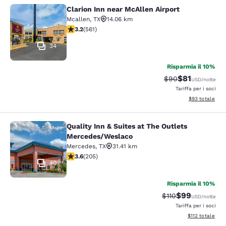
Clarion Inn near McAllen Airport
Clarion Inn near McAllen Airport
Mcallen
,
TX
14.06 km
Valutazione di 3.22 stelle. Buono. 561 recensioni
3.2
(
561
)
34
Risparmia il 10%
$81
Tariffa di barratur
Tariffa sconta
$90
USD
/notte
Tariffa per i soci
Visualizza i det
$93
totale
Quality Inn & Suites at The Outlets
Quality Inn & Suites at The Outlet
Mercedes/Weslaco
Mercedes
,
TX
31.41 km
Valutazione di 3.56 stelle. Buono. 205 recensioni
3.6
(
205
)
40
Risparmia il 10%
$99
Tariffa di barratur
Tariffa scontat
$110
USD
/notte
Tariffa per i soci
Visualizza i dett
$112
totale