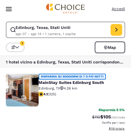
Caricamento completato
Vai A Contenuto Principale
Accedi
Edinburg, Texas, Stati Uniti
Modifica la ricerca per Edinburg, Texas, Stati Uniti. Data di check-in ag
ago 07 - ago 14
•
1 camera, 1 ospite
1
Map
Ordina e filtra
1 filtro attualmente selezionato
1 hotel vicino a Edinburg, Texas, Stati Uniti corrispondono ai tuoi filtri
MainStay Suites Edinburg South
RISPARMIA SU SOGGIORNI DI 7 O PIÙ NOTTI
MainStay Suites Edinburg South
Edinburg
,
TX
4.26 km
Valutazione di 4.1 stelle. Molto buono. 325 recensioni
4.1
(
325
)
43
Risparmia il 5%
$105
Tariffa di barratura
Tariffa scontat
$110
USD
/notte
Tariffa per i soci
Visualizza i dett
$118
totale