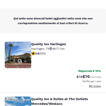
Qui sotto sono elencati hotel aggiuntivi nella zona che non
corrispondono esattamente ai tuoi criteri di ricerca.
Quality Inn Harlingen
Quality Inn Harlingen
Harlingen
,
TX
46.77 km
Valutazione di 3.58 stelle. Buono. 550 recensioni
3.6
(
550
)
14
Risparmia il 10%
$70
Tariffa di barratur
Tariffa scontat
$78
USD
/notte
Tariffa per i soci
Visualizza i det
$81
totale
Quality Inn & Suites at The Outlets
Quality Inn & Suites at The Outlet
Mercedes/Weslaco