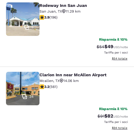
Rodeway Inn San Juan
Rodeway Inn San Juan
San Juan
,
TX
11.29 km
Valutazione di 3.91 stelle. Buono. 196 recensioni
3.9
(
196
)
5
Risparmia il 10%
$49
Tariffa di barratur
Tariffa scontat
$54
USD
/notte
Tariffa per i soci
Visualizza i det
$54
totale
Clarion Inn near McAllen Airport
Clarion Inn near McAllen Airport
Mcallen
,
TX
14.06 km
Valutazione di 3.22 stelle. Buono. 561 recensioni
3.2
(
561
)
34
Risparmia il 10%
$82
Tariffa di barratu
Tariffa scontat
$91
USD
/notte
Tariffa per i soci
Visualizza i det
$94
totale