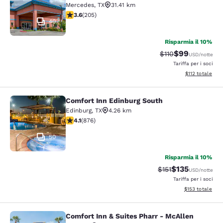
Mercedes
,
TX
31.41 km
Valutazione di 3.56 stelle. Buono. 205 recensioni
3.6
(
205
)
40
Risparmia il 10%
$99
Tariffa di barratur
Tariffa scontat
$110
USD
/notte
Tariffa per i soci
Visualizza i dett
$112
totale
Comfort Inn Edinburg South
Comfort Inn Edinburg South
Edinburg
,
TX
4.26 km
Valutazione di 4.12 stelle. Molto buono. 876 recensioni
4.1
(
876
)
50
Risparmia il 10%
$135
Tariffa di barratura
Tariffa scontat
$151
USD
/notte
Tariffa per i soci
Visualizza i dett
$153
totale
Comfort Inn & Suites Pharr - McAllen
Comfort Inn & Suites Pharr - McAll